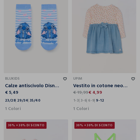
23/28
29/34
35/40
1-3
3-6
6-9
9-12
BLUKIDS
UPIM
Calze antiscivolo Disney in spugna
Vestito in cotone neonata
€ 5,49
€ 19,99
€ 4,99
23/28
29/34
35/40
1-3
3-6
6-9
9-12
1 Colori
1 Colori
30% + 30% DI SCONTO
30% + 30% DI SCONTO