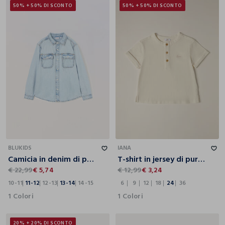
50% + 50% DI SCONTO
50% + 50% DI SCONTO
10-11
11-12
12-13
13-14
14-15
6
9
12
18
24
36
BLUKIDS
IANA
Camicia in denim di puro cotone ragazzo
T-shirt in jersey di puro cotone IANA neonato
€ 22,99
€ 5,74
€ 12,99
€ 3,24
10-11
11-12
12-13
13-14
14-15
6
9
12
18
24
36
1 Colori
1 Colori
20% + 20% DI SCONTO