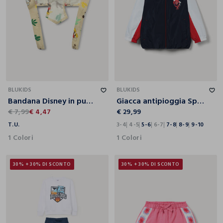
T.U.
3-4
4-5
5-6
6-7
7-8
8-9
9-10
BLUKIDS
BLUKIDS
Bandana Disney in puro cotone
Giacca antipioggia Spider Man con cappuccio bambino
€ 7,99
€ 4,47
€ 29,99
T.U.
3-4
4-5
5-6
6-7
7-8
8-9
9-10
1 Colori
1 Colori
30% + 30% DI SCONTO
30% + 30% DI SCONTO