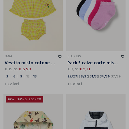
3
6
9
12
18
25/27
28/30
31/33
34/36
37/39
IANA
BLUKIDS
Vestito misto cotone a righe IANA
Pack 5 calze corte misto cotone
€ 19,99
€ 6,99
€ 7,99
€ 5,11
3
6
9
12
18
25/27
28/30
31/33
34/36
37/39
1 Colori
1 Colori
20% + 30% DI SCONTO