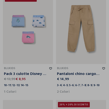
10-11
12-13
14-15
3-4
4-5
5-6
6-7
7-8
8-9
9-10
BLUKIDS
BLUKIDS
Pack 3 culotte Disney in jersey di cotone stretch ragazza
Pantaloni chino cargo in puro cotone bambino
€ 13,99
€ 8,95
€ 14,99
10-11
12-13
14-15
3-4
4-5
5-6
6-7
7-8
8-9
9-10
1 Colori
2 Colori
20% + 20% DI SCONTO