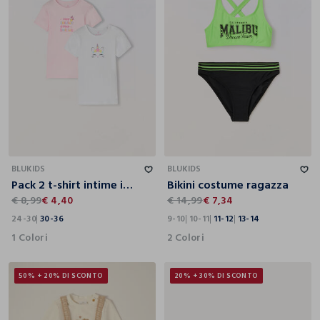
24-30
30-36
9-10
10-11
11-12
13-14
BLUKIDS
BLUKIDS
Pack 2 t-shirt intime in puro cotone neonata
Bikini costume ragazza
€ 8,99
€ 4,40
€ 14,99
€ 7,34
24-30
30-36
9-10
10-11
11-12
13-14
1 Colori
2 Colori
50% + 20% DI SCONTO
20% + 30% DI SCONTO