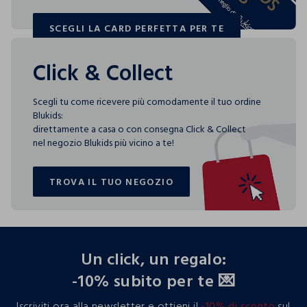
SCEGLI LA CARD PERFETTA PER TE
SCEGLI LA CARD PERFETTA PER TE
Click & Collect
Scegli tu come ricevere più comodamente il tuo ordine
Blukids:
direttamente a casa o con consegna Click & Collect
nel negozio Blukids più vicino a te!
TROVA IL TUO NEGOZIO
TROVA IL TUO NEGOZIO
footer.ariatitle
Un click, un regalo:
-10% subito per te 💌
Iscriviti ora alla newsletter e ottieni il
-10% di sconto
sul