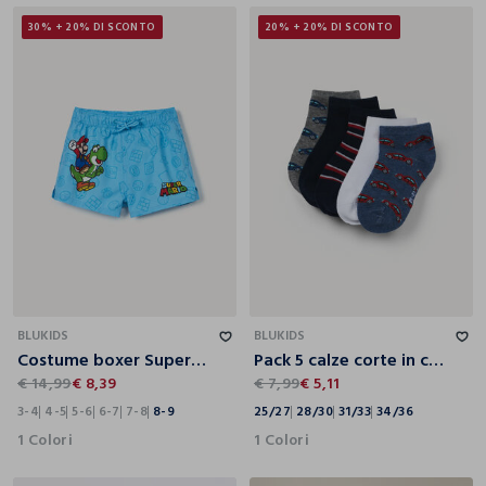
30% + 20% DI SCONTO
20% + 20% DI SCONTO
3-4
4-5
5-6
6-7
7-8
8-9
25/27
28/30
31/33
34/36
BLUKIDS
BLUKIDS
Costume boxer Super Mario ragazzo
Pack 5 calze corte in cotone stretch
€ 14,99
€ 8,39
€ 7,99
€ 5,11
3-4
4-5
5-6
6-7
7-8
8-9
25/27
28/30
31/33
34/36
1 Colori
1 Colori