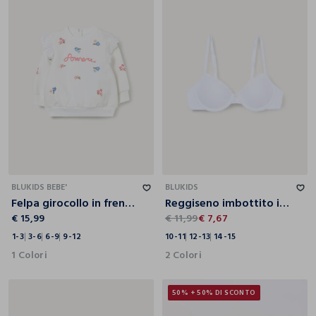
1-3
3-6
6-9
9-12
10-11
12-13
14-15
BLUKIDS BEBE'
BLUKIDS
Felpa girocollo in french terry di puro cotone neonata
Reggiseno imbottito in cotone stretch con pizzo ragazza
€ 15,99
€ 11,99
€ 7,67
1-3
3-6
6-9
9-12
10-11
12-13
14-15
1 Colori
2 Colori
50% + 50% DI SCONTO