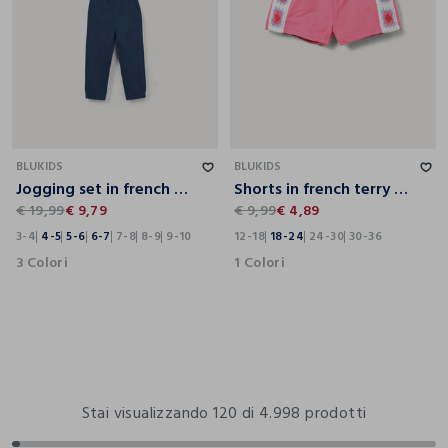
3-4
4-5
5-6
6-7
7-8
8-9
9-10
12-18
18-24
24-30
30-36
BLUKIDS
BLUKIDS
Jogging set in french terry di puro cotone bambino
Shorts in french terry di puro cotone bimba
€ 19,99
€ 9,79
€ 9,99
€ 4,89
3-4
4-5
5-6
6-7
7-8
8-9
9-10
12-18
18-24
24-30
30-36
3 Colori
1 Colori
Stai visualizzando 120 di 4.998 prodotti