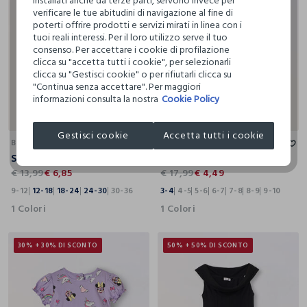
installati anche da terze parti, servono invece per
verificare le tue abitudini di navigazione al fine di
poterti offrire prodotti e servizi mirati in linea con i
tuoi reali interessi. Per il loro utilizzo serve il tuo
consenso. Per accettare i cookie di profilazione
clicca su "accetta tutti i cookie", per selezionarli
clicca su "Gestisci cookie" o per rifiutarli clicca su
"Continua senza accettare". Per maggiori
informazioni consulta la nostra
Cookie Policy
9-12
12-18
18-24
24-30
30-36
3-4
4-5
5-6
6-7
7-8
8-9
9-10
Gestisci cookie
Accetta tutti i cookie
BLUKIDS
BLUKIDS
Set pigiama corto in jersey di puro cotone neonata
Blusa in puro cotone muslin bambina
€ 13,99
€ 6,85
€ 17,99
€ 4,49
9-12
12-18
18-24
24-30
30-36
3-4
4-5
5-6
6-7
7-8
8-9
9-10
1 Colori
1 Colori
30% + 30% DI SCONTO
50% + 50% DI SCONTO