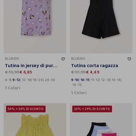
6-9
9-12
12-18
18-24
24-30
9-10
10-11
11-12
12-13
13-14
14-15
BLUKIDS
BLUKIDS
Tutina in jersey di puro cotone neonata
Tutina corta ragazza
€ 13,99
€ 6,85
€ 17,99
€ 4,49
6-9
9-12
12-18
18-24
24-30
9-10
10-11
11-12
12-13
13-14
14-15
1 Colori
1 Colori
50% + 30% DI SCONTO
20% + 20% DI SCONTO