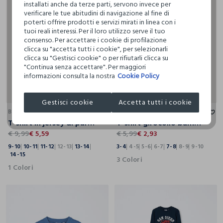
installati anche da terze parti, servono invece per
verificare le tue abitudini di navigazione al fine di
poterti offrire prodotti e servizi mirati in linea con i
tuoi reali interessi. Per il loro utilizzo serve il tuo
consenso. Per accettare i cookie di profilazione
clicca su "accetta tutti i cookie", per selezionarli
clicca su "Gestisci cookie" o per rifiutarli clicca su
"Continua senza accettare". Per maggiori
informazioni consulta la nostra
Cookie Policy
9-10
10-11
11-12
12-13
13-14
14-15
3-4
4-5
5-6
6-7
7-8
8-9
9-10
Gestisci cookie
Accetta tutti i cookie
BLUKIDS
BLUKIDS
T-shirt in jersey di puro cotone ragazzo
T-shirt girocollo bambina
€ 9,99
€ 5,59
€ 5,99
€ 2,93
9-10
10-11
11-12
12-13
13-14
3-4
4-5
5-6
6-7
7-8
8-9
9-10
14-15
3 Colori
1 Colori