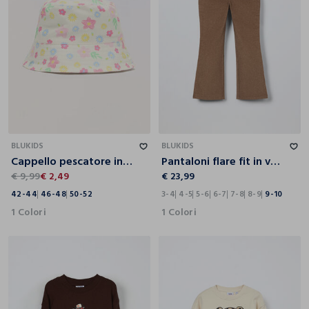
42-44
46-48
50-52
3-4
4-5
5-6
6-7
7-8
8-9
9-10
BLUKIDS
BLUKIDS
Cappello pescatore in puro cotone neonato
Pantaloni flare fit in velluto bambina
€ 9,99
€ 2,49
€ 23,99
42-44
46-48
50-52
3-4
4-5
5-6
6-7
7-8
8-9
9-10
1 Colori
1 Colori