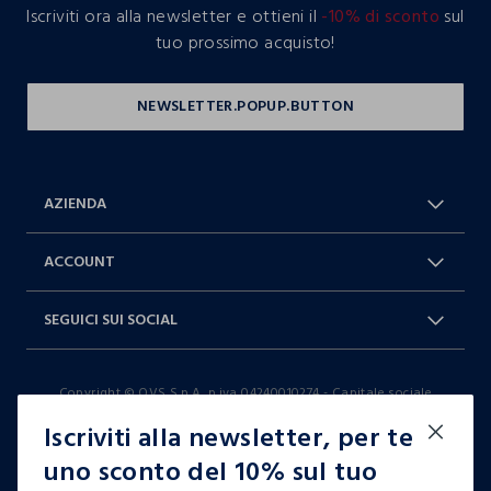
Iscriviti ora alla newsletter e ottieni il
-10% di sconto
sul
tuo prossimo acquisto!
AZIENDA
Chi Siamo
Franchising
ACCOUNT
Spedizioni
Resi e cambi
Log in / Sign in
Ordini
SEGUICI SUI SOCIAL
Dichiarazione accessibilità
RaccogliAMO
Carta Fedeltà Blukids
I nostri partner
Facebook
Instagram
FAQ
Contattaci: 0412399081 (lun-ven
Copyright © OVS S.p.A, p.iva 04240010274 - Capitale sociale
TikTok
9-17)
290.923.470,04
Iscriviti alla newsletter, per te
it |
italiano
uno sconto del 10% sul tuo