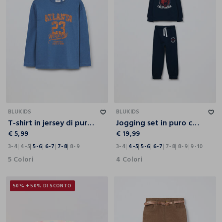
3-4
4-5
5-6
6-7
7-8
8-9
3-4
4-5
5-6
6-7
7-8
8-9
9-10
BLUKIDS
BLUKIDS
T-shirt in jersey di puro cotone bambino
Jogging set in puro cotone fleece bambino
€ 5,99
€ 19,99
3-4
4-5
5-6
6-7
7-8
8-9
3-4
4-5
5-6
6-7
7-8
8-9
9-10
5 Colori
4 Colori
50% + 50% DI SCONTO