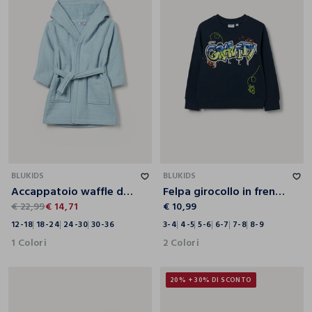
12-18
18-24
24-30
30-36
3-4
4-5
5-6
6-7
7-8
8-9
BLUKIDS
BLUKIDS
Accappatoio waffle di puro cotone neonato
Felpa girocollo in french terry di puro cotone bambino
€ 22,99
€ 14,71
€ 10,99
12-18
18-24
24-30
30-36
3-4
4-5
5-6
6-7
7-8
8-9
1 Colori
2 Colori
20% + 30% DI SCONTO