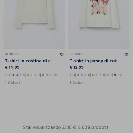
3-4
4-5
5-6
6-7
7-8
8-9
9-10
3-4
4-5
5-6
6-7
7-8
8-9
9-10
BLUKIDS
BLUKIDS
T-shirt in costina di cotone stretch bambina
T-shirt in jersey di cotone stretch bambina
€ 14,99
€ 12,99
3-4
4-5
5-6
6-7
7-8
8-9
9-10
3-4
4-5
5-6
6-7
7-8
8-9
9-10
1 Colori
1 Colori
Stai visualizzando 3336 di 5.028 prodotti