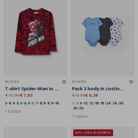
3-4
4-5
5-6
6-7
7-8
8-9
9-10
6-9
9-12
12-18
18-24
24-30
30-36
BLUKIDS
BLUKIDS
T-shirt Spider-Man in puro cotone bambino
Pack 3 body in costina di puro cotone
€ 13,99
€ 7,83
€ 9,99
€ 6,39
3-4
4-5
5-6
6-7
7-8
8-9
9-10
6-9
9-12
12-18
18-24
24-30
30-36
1 Colori
1 Colori
30% + 30% DI SCONTO