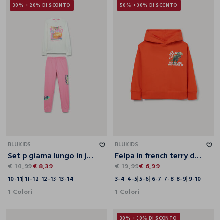
30% + 20% DI SCONTO
50% + 30% DI SCONTO
10-11
11-12
12-13
13-14
3-4
4-5
5-6
6-7
7-8
8-9
9-10
BLUKIDS
BLUKIDS
Set pigiama lungo in jersey di puro cotone ragazza
Felpa in french terry di puro cotone bambino
€ 14,99
€ 8,39
€ 19,99
€ 6,99
10-11
11-12
12-13
13-14
3-4
4-5
5-6
6-7
7-8
8-9
9-10
1 Colori
1 Colori
30% + 30% DI SCONTO