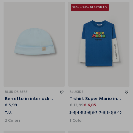
30% + 30% DI SCONTO
T.U.
3-4
4-5
5-6
6-7
7-8
8-9
9-10
BLUKIDS BEBE'
BLUKIDS
Berretto in interlock di puro cotone
T-shirt Super Mario in jersey di puro cotone bambino
€ 5,99
€ 13,99
€ 6,85
T.U.
3-4
4-5
5-6
6-7
7-8
8-9
9-10
2 Colori
1 Colori