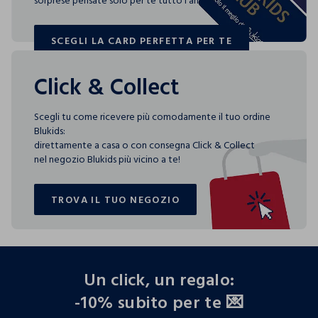
sorprese pensate solo per te tutto l'anno!
SCEGLI LA CARD PERFETTA PER TE
SCEGLI LA CARD PERFETTA PER TE
Click & Collect
Scegli tu come ricevere più comodamente il tuo ordine
Blukids:
direttamente a casa o con consegna Click & Collect
nel negozio Blukids più vicino a te!
TROVA IL TUO NEGOZIO
TROVA IL TUO NEGOZIO
footer.ariatitle
Un click, un regalo:
-10% subito per te 💌