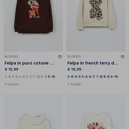
3-4
4-5
5-6
6-7
7-8
8-9
9-10
3-4
4-5
5-6
6-7
7-8
8-9
9-10
BLUKIDS
BLUKIDS
Felpa in puro cotone bambino
Felpa in french terry di puro cotone bambina
€ 15,99
€ 19,99
3-4
4-5
5-6
6-7
7-8
8-9
9-10
3-4
4-5
5-6
6-7
7-8
8-9
9-10
1 Colori
1 Colori