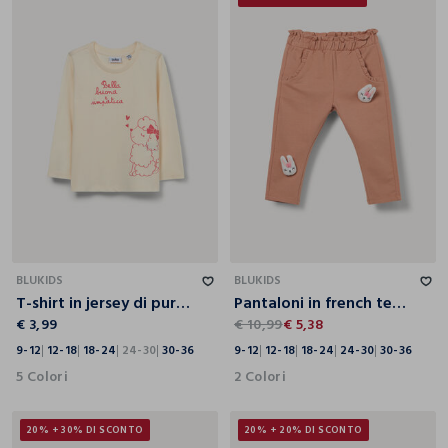
9-12
12-18
18-24
24-30
30-36
9-12
12-18
18-24
24-30
30-36
BLUKIDS
BLUKIDS
T-shirt in jersey di puro cotone bimba
Pantaloni in french terry di cotone stretch bimba
€ 3,99
€ 10,99
€ 5,38
9-12
12-18
18-24
24-30
30-36
9-12
12-18
18-24
24-30
30-36
5 Colori
2 Colori
20% + 30% DI SCONTO
20% + 20% DI SCONTO