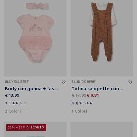
1-3
3-6
6-9
0-1
1-3
3-6
BLUKIDS BEBE'
BLUKIDS BEBE'
Body con gonna + fascetta in jersey di cotone stretch neonata
Tutina salopette con stampa neonata
€ 13,99
€ 17,99
€ 8,81
1-3
3-6
6-9
0-1
1-3
3-6
2 Colori
1 Colori
20% + 20% DI SCONTO