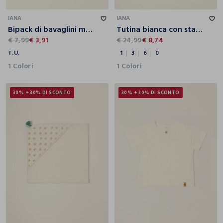
T.U.
1
3
6
0
IANA
IANA
Bipack di bavaglini multicolor con orsetti in puro cotone da neonato
Tutina bianca con stampa orsetti da neonato
€ 7,99
€ 3,91
€ 24,99
€ 8,74
T.U.
1
3
6
0
1 Colori
1 Colori
30% + 30% DI SCONTO
30% + 30% DI SCONTO
T.U.
6
9
12
18
24
36