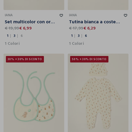
1
3
6
1
3
6
IANA
IANA
Set multicolor con orsetto in cotone elasticizzato da neonato
Tutina bianca a coste in puro cotone con orsetto da neonato
€ 19,99
€ 6,99
€ 17,99
€ 6,29
1
3
6
1
3
6
1 Colori
1 Colori
30% + 30% DI SCONTO
50% + 30% DI SCONTO