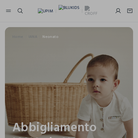
NAVIGATION.ARIA.GOTOMAINCONTENT
NAVIGATION.ARIA.GOTOFOOTER
Home
IANA
Neonato
Abbigliamento