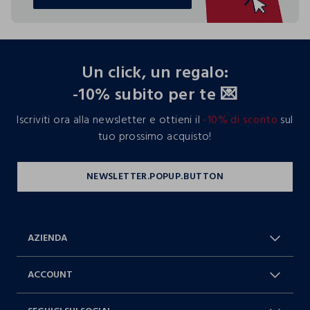
TROVA IL TUO NEGOZIO
footer.ariatitle
Un click, un regalo:
-10% subito per te 💌
Iscriviti ora alla newsletter e ottieni il
-10% di sconto
sul
tuo prossimo acquisto!
AZIENDA
Chi Siamo
Franchising
ACCOUNT
Spedizioni
Resi e cambi
Log in / Sign in
Ordini