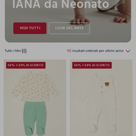
IANA da Neonato
Tutti i filtri
112
risultati ordinati per ultimi arrivi
50% + 30% DI SCONTO
50% + 30% DI SCONTO