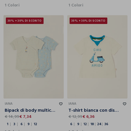
1 Colori
1 Colori
30% + 30% DI SCONTO
30% + 30% DI SCONTO
1
3
6
9
12
6
9
12
18
24
36
IANA
IANA
Bipack di body multicolor in puro cotone con disegno da neonato
T-shirt bianca con disegno scooter in cotone elasticizzato da neonato
€ 14,99
€ 7,34
€ 12,99
€ 6,36
1
3
6
9
12
6
9
12
18
24
36