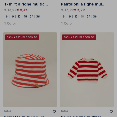
T-shirt a righe multicolor in misto cotone da neonato regular fit
Pantaloni a righe multicolor in puro cotone da neonato regular fit
€ 12,99
€ 6,36
€ 17,99
€ 6,29
6
9
12
18
24
36
6
9
12
18
24
36
1 Colori
1 Colori
50% + 30% DI SCONTO
50% + 30% DI SCONTO
T.U.
3
6
9
12
18
IANA
IANA