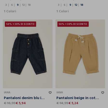
3
6
9
12
18
3
6
9
12
18
1 Colori
1 Colori
50% + 30% DI SCONTO
50% + 30% DI SCONTO
3
6
9
12
18
3
6
9
12
18
IANA
IANA
Pantaloni denim blu in puro cotone regular fit da neonato
Pantaloni beige in cotone e viscosa elasticizzato da neonato regular fit
€ 16,99
€ 5,94
€ 14,99
€ 5,24