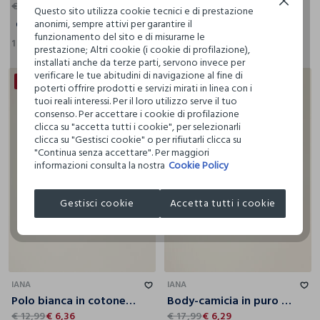
Continua senza accettare
€ 12,99
€ 6,36
€ 15,99
€ 5,59
Questo sito utilizza cookie tecnici e di prestazione
anonimi, sempre attivi per garantire il
6
9
12
18
24
36
16
17
18
19
funzionamento del sito e di misurarne le
1 Colori
1 Colori
prestazione; Altri cookie (i cookie di profilazione),
installati anche da terze parti, servono invece per
verificare le tue abitudini di navigazione al fine di
30% + 30% DI SCONTO
50% + 30% DI SCONTO
poterti offrire prodotti e servizi mirati in linea con i
tuoi reali interessi. Per il loro utilizzo serve il tuo
consenso. Per accettare i cookie di profilazione
clicca su "accetta tutti i cookie", per selezionarli
clicca su "Gestisci cookie" o per rifiutarli clicca su
"Continua senza accettare". Per maggiori
informazioni consulta la nostra
Cookie Policy
Gestisci cookie
Accetta tutti i cookie
3
6
9
12
18
3
6
9
12
18
IANA
IANA
Polo bianca in cotone elasticizzato da neonato regular fit
Body-camicia in puro cotone IANA
€ 12,99
€ 6,36
€ 17,99
€ 6,29