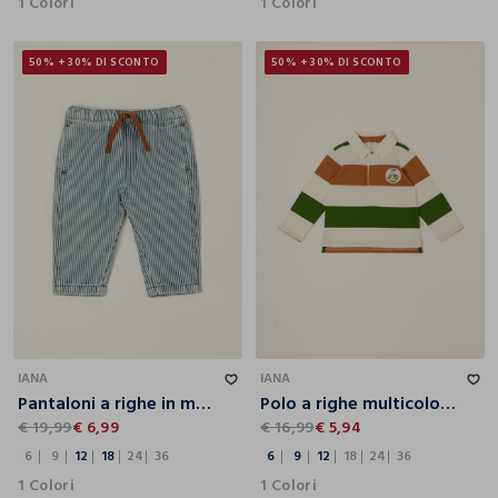
1 Colori
1 Colori
50% + 30% DI SCONTO
50% + 30% DI SCONTO
6
9
12
18
24
36
6
9
12
18
24
36
IANA
IANA
Pantaloni a righe in misto cotone, viscosa e lyocell da neonato regular fit
Polo a righe multicolor in puro cotone da neonato regular fit
€ 19,99
€ 6,99
€ 16,99
€ 5,94
6
9
12
18
24
36
6
9
12
18
24
36
1 Colori
1 Colori