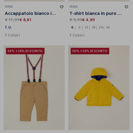
IANA
IANA
Accappatoio bianco in puro cotone con motivo a orsetti
T-shirt bianca in puro cotone da neonato regular fit
€ 17,99
€ 8,81
€ 9,99
€ 4,89
T.U.
6
9
12
18
24
36
1 Colori
1 Colori
50% + 30% DI SCONTO
50% + 30% DI SCONTO
6
9
12
18
24
36
12
18
24
36