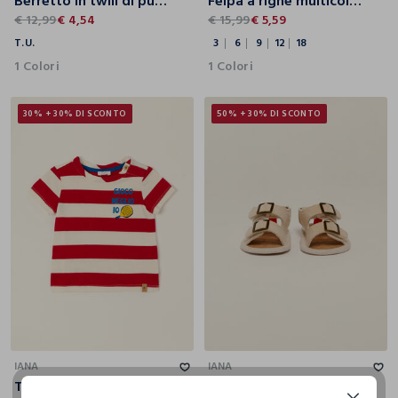
Berretto in twill di puro cotone IANA neonato
Felpa a righe multicolor in misto cotone da neonato regular fit
€ 12,99
€ 4,54
€ 15,99
€ 5,59
T.U.
3
6
9
12
18
1 Colori
1 Colori
30% + 30% DI SCONTO
50% + 30% DI SCONTO
6
9
12
18
24
36
16
17
18
19
IANA
IANA
T-shirt a righe multicolor in puro cotone con disegno da neonato regular fit
Sandali IANA neonato