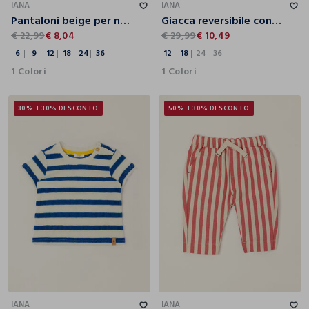
IANA
IANA
Pantaloni beige per neonato in cotone elasticizzato con bretelle
Giacca reversibile con cappuccio da neonato
€ 22,99
€ 8,04
€ 29,99
€ 10,49
6
9
12
18
24
36
12
18
24
36
1 Colori
1 Colori
30% + 30% DI SCONTO
50% + 30% DI SCONTO
6
9
12
18
24
36
6
9
12
18
24
36
IANA
IANA