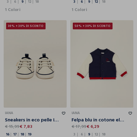
3
6
9
12
18
3
6
9
12
18
1 Colori
1 Colori
30% + 30% DI SCONTO
50% + 30% DI SCONTO
16
17
18
19
3
6
9
12
18
IANA
IANA
Sneakers in eco pelle IANA neonato
Felpa blu in cotone elasticizzato
€ 15,99
€ 7,83
€ 17,99
€ 6,29
16
17
18
19
3
6
9
12
18