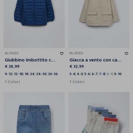
9-12
12-18
18-24
24-30
30-36
3-4
4-5
5-6
6-7
7-8
8-9
9-10
BLUKIDS
BLUKIDS
Giubbino imbottito con cappuccio neonato
Giacca a vento con cappuccio bambina
€ 26,99
€ 32,99
9-12
12-18
18-24
24-30
30-36
3-4
4-5
5-6
6-7
7-8
8-9
9-10
1 Colori
1 Colori