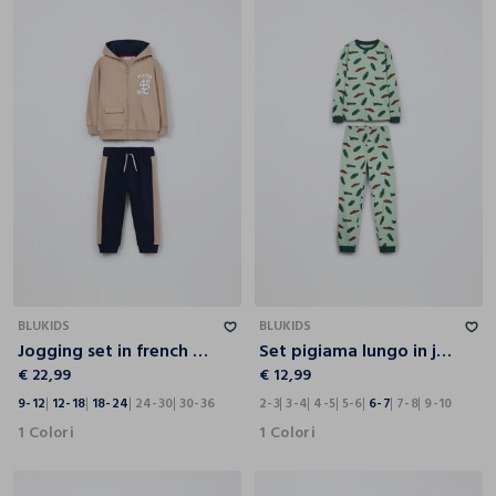
9-12
12-18
18-24
24-30
30-36
2-3
3-4
4-5
5-6
6-7
7-8
9-10
BLUKIDS
BLUKIDS
Jogging set in french terry di puro cotone neonato
Set pigiama lungo in jersey di puro cotone bambino
€ 22,99
€ 12,99
9-12
12-18
18-24
24-30
30-36
2-3
3-4
4-5
5-6
6-7
7-8
9-10
1 Colori
1 Colori