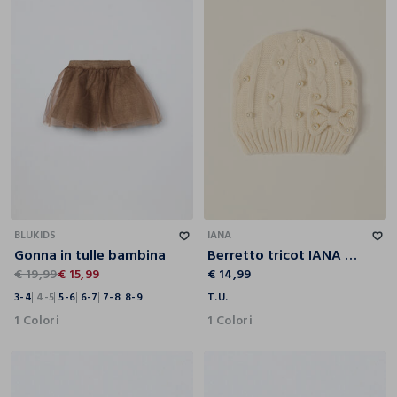
3-4
4-5
5-6
6-7
7-8
8-9
T.U.
BLUKIDS
IANA
Gonna in tulle bambina
Berretto tricot IANA neonata
€ 19,99
€ 15,99
€ 14,99
3-4
4-5
5-6
6-7
7-8
8-9
T.U.
1 Colori
1 Colori