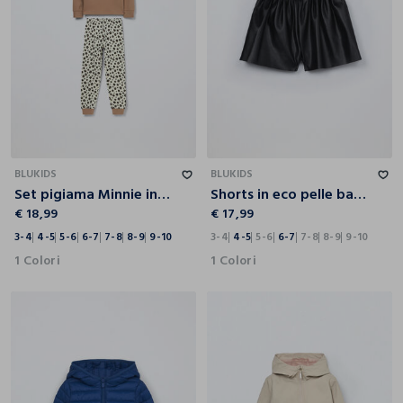
3-4
4-5
5-6
6-7
7-8
8-9
9-10
3-4
4-5
5-6
6-7
7-8
8-9
9-10
BLUKIDS
BLUKIDS
Set pigiama Minnie in interlock di puro cotone bambina
Shorts in eco pelle bambina
€ 18,99
€ 17,99
3-4
4-5
5-6
6-7
7-8
8-9
9-10
3-4
4-5
5-6
6-7
7-8
8-9
9-10
1 Colori
1 Colori