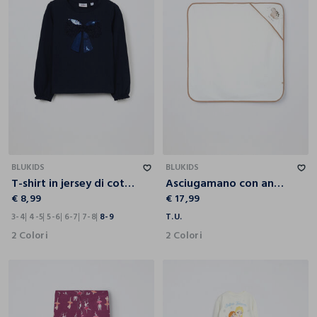
3-4
4-5
5-6
6-7
7-8
8-9
T.U.
BLUKIDS
BLUKIDS
T-shirt in jersey di cotone stretch bambina
Asciugamano con angolo in spugna di puro cotone neonato
€ 8,99
€ 17,99
3-4
4-5
5-6
6-7
7-8
8-9
T.U.
2 Colori
2 Colori