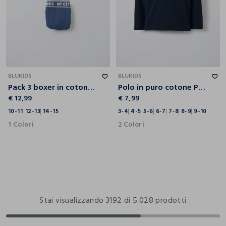
10-11
12-13
14-15
3-4
4-5
5-6
6-7
7-8
8-9
9-10
BLUKIDS
BLUKIDS
Pack 3 boxer in cotone stretch ragazzo
Polo in puro cotone Piquet bambino
€ 12,99
€ 7,99
10-11
12-13
14-15
3-4
4-5
5-6
6-7
7-8
8-9
9-10
1 Colori
2 Colori
Stai visualizzando 3192 di 5.028 prodotti