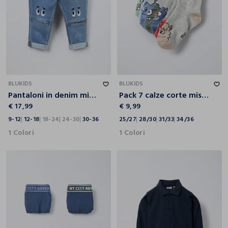
9-12
12-18
18-24
24-30
30-36
25/27
28/30
31/33
34/36
BLUKIDS
BLUKIDS
Pantaloni in denim misto cotone neonata
Pack 7 calze corte misto cotone bambino
€ 17,99
€ 9,99
9-12
12-18
18-24
24-30
30-36
25/27
28/30
31/33
34/36
1 Colori
1 Colori