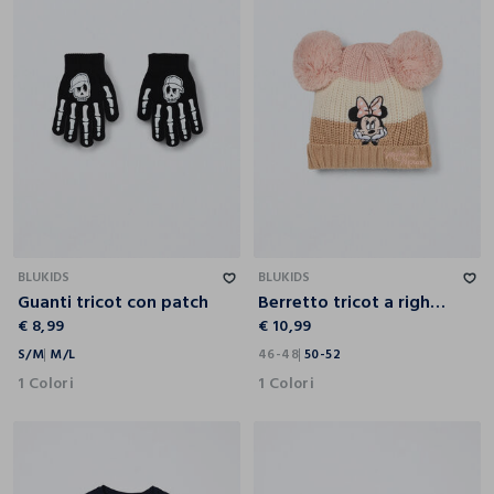
S/M
M/L
46-48
50-52
BLUKIDS
BLUKIDS
Guanti tricot con patch
Berretto tricot a righe neonata
€ 8,99
€ 10,99
S/M
M/L
46-48
50-52
1 Colori
1 Colori