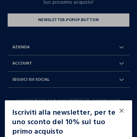
tuo prossimo acquisto!
AZIENDA
Chi Siamo
Franchising
ACCOUNT
Spedizioni
Resi e cambi
Log in / Sign in
Ordini
SEGUICI SUI SOCIAL
Dichiarazione accessibilità
RaccogliAMO
Carta Fedeltà Blukids
I nostri partner
Facebook
Instagram
FAQ
Contattaci: 0412399081 (lun-ven
Copyright © OVS S.p.A, p.iva 04240010274 - Capitale sociale
TikTok
9-17)
290.923.470,04
Iscriviti alla newsletter, per te
it |
italiano
uno sconto del 10% sul tuo
primo acquisto