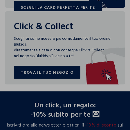
SCEGLI LA CARD PERFETTA PER TE
SCEGLI LA CARD PERFETTA PER TE
Click & Collect
Scegli tu come ricevere più comodamente il tuo ordine
Blukids:
direttamente a casa o con consegna Click & Collect
nel negozio Blukids più vicino a te!
TROVA IL TUO NEGOZIO
TROVA IL TUO NEGOZIO
footer.ariatitle
Un click, un regalo:
-10% subito per te 💌
Iscriviti ora alla newsletter e ottieni il
-10% di sconto
sul