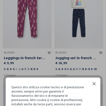
3-4
4-5
5-6
6-7
7-8
8-9
3-4
4-5
5-6
6-7
7-8
8-9
9-10
BLUKIDS
BLUKIDS
Leggings in french terry di cotone stretch bambina
Jogging set in french terry stretch bambina
€ 9,99
€ 26,99
3-4
4-5
5-6
6-7
7-8
8-9
3-4
4-5
5-6
6-7
7-8
8-9
9-10
1 Colori
1 Colori
Continua senza accettare
Questo sito utilizza cookie tecnici e di prestazione
anonimi, sempre attivi per garantire il
funzionamento del sito e di misurarne le
prestazione; Altri cookie (i cookie di profilazione),
installati anche da terze parti, servono invece per