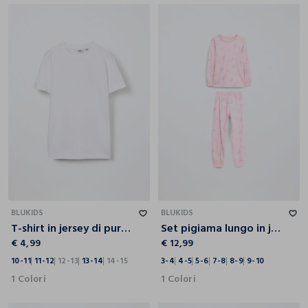
10-11
11-12
12-13
13-14
14-15
3-4
4-5
5-6
7-8
8-9
9-10
BLUKIDS
BLUKIDS
T-shirt in jersey di puro cotone ragazzo
Set pigiama lungo in jersey di puro cotone bambina
€ 4,99
€ 12,99
10-11
11-12
12-13
13-14
14-15
3-4
4-5
5-6
7-8
8-9
9-10
1 Colori
1 Colori