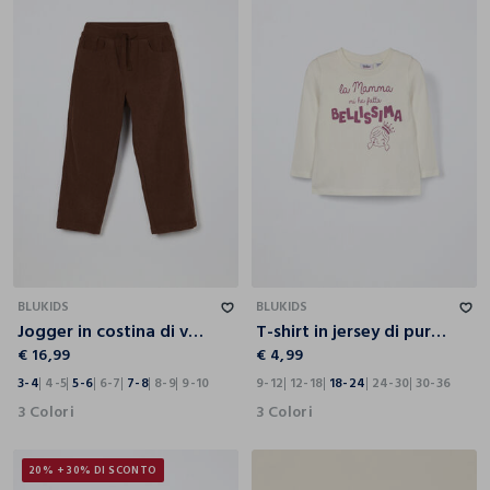
3-4
4-5
5-6
6-7
7-8
8-9
9-10
9-12
12-18
18-24
24-30
30-36
BLUKIDS
BLUKIDS
Jogger in costina di velluto bambino
T-shirt in jersey di puro cotone neonata
€ 16,99
€ 4,99
3-4
4-5
5-6
6-7
7-8
8-9
9-10
9-12
12-18
18-24
24-30
30-36
3 Colori
3 Colori
20% + 30% DI SCONTO