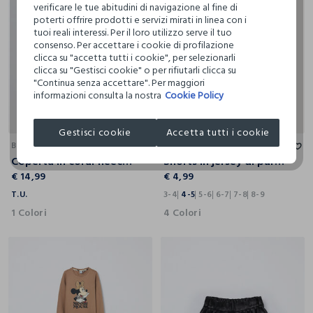
verificare le tue abitudini di navigazione al fine di
poterti offrire prodotti e servizi mirati in linea con i
tuoi reali interessi. Per il loro utilizzo serve il tuo
consenso. Per accettare i cookie di profilazione
clicca su "accetta tutti i cookie", per selezionarli
clicca su "Gestisci cookie" o per rifiutarli clicca su
"Continua senza accettare". Per maggiori
informazioni consulta la nostra
Cookie Policy
T.U.
3-4
4-5
5-6
6-7
7-8
8-9
Gestisci cookie
Accetta tutti i cookie
BLUKIDS
BLUKIDS
Coperta in coral fleece neonato
Shorts in jersey di puro cotone bambina
€ 14,99
€ 4,99
T.U.
3-4
4-5
5-6
6-7
7-8
8-9
1 Colori
4 Colori