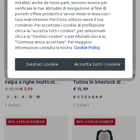
installati anche da terze parti, servono invece per
verificare le tue abitudini di navigazione al fine di
poterti offrire prodotti e servizi mirati in linea con i
tuoi reali interessi. Per il loro utilizzo serve il tuo
consenso. Per accettare i cookie di profilazione
clicca su "accetta tutti i cookie", per selezionarli
clicca su "Gestisci cookie" o per rifiutarli clicca su
"Continua senza accettare". Per maggiori
informazioni consulta la nostra
Cookie Policy
Gestisci cookie
Accetta tutti i cookie
3
6
9
12
18
0-1
1-3
3-6
6-9
IANA
BLUKIDS BEBE'
Felpa a righe multicolor in misto cotone da neonato regular fit
Tutina in interlock di puro cotone neonata
€ 15,99
€ 5,59
€ 15,99
3
6
9
12
18
0-1
1-3
3-6
6-9
1 Colori
1 Colori
30% + 30% DI SCONTO
20% + 20% DI SCONTO