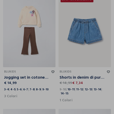
3-4
4-5
5-6
6-7
7-8
8-9
9-10
9-10
10-11
11-12
12-13
13-14
14-15
BLUKIDS
BLUKIDS
Jogging set in cotone garzato stretch bambina
Shorts in denim di puro cotone ragazza
€ 14,99
€ 14,99
€ 7,34
3-4
4-5
5-6
6-7
7-8
8-9
9-10
9-10
10-11
11-12
12-13
13-14
14-15
3 Colori
1 Colori