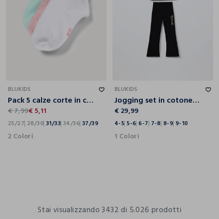
25/27
28/30
31/33
34/36
37/39
4-5
5-6
6-7
7-8
8-9
9-10
BLUKIDS
BLUKIDS
Pack 5 calze corte in cotone stretch
Jogging set in cotone fleece stretch bambina
€ 7,99
€ 5,11
€ 29,99
25/27
28/30
31/33
34/36
37/39
4-5
5-6
6-7
7-8
8-9
9-10
2 Colori
1 Colori
Stai visualizzando 3432 di 5.026 prodotti