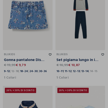
9-12
12-18
18-24
24-30
30-36
10-11
11-12
12-13
13-14
14-15
BLUKIDS
BLUKIDS
Gonna pantalone Disney fit regular in denim di puro cotone bimba
Set pigiama lungo in interlock ragazzo
€ 19,99
€ 9,79
€ 16,99
€ 10,87
9-12
12-18
18-24
24-30
30-36
10-11
11-12
12-13
13-14
14-15
1 Colori
1 Colori
20% + 30% DI SCONTO
20% + 30% DI SCONTO