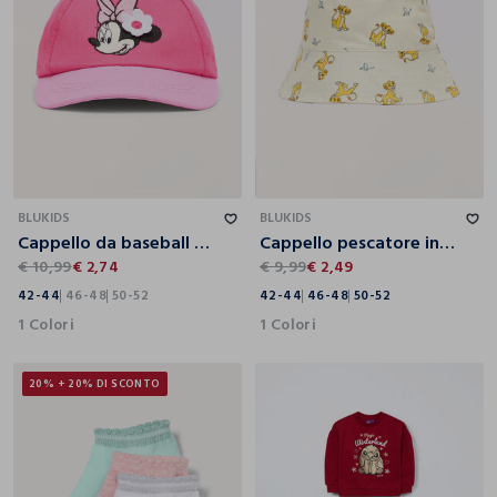
42-44
46-48
50-52
42-44
46-48
50-52
BLUKIDS
BLUKIDS
Cappello da baseball neonata
Cappello pescatore in puro cotone neonato
€ 10,99
€ 2,74
€ 9,99
€ 2,49
42-44
46-48
50-52
42-44
46-48
50-52
1 Colori
1 Colori
20% + 20% DI SCONTO