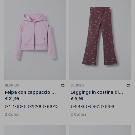
3-4
4-5
5-6
6-7
7-8
8-9
9-10
3-4
4-5
5-6
6-7
7-8
8-9
BLUKIDS
BLUKIDS
Felpa con cappuccio misto modal stretch bambina
Leggings in costina di cotone stretch Flare Fit bambina
€ 21,99
€ 9,99
3-4
4-5
5-6
6-7
7-8
8-9
9-10
3-4
4-5
5-6
6-7
7-8
8-9
2 Colori
2 Colori