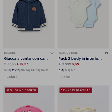
9-12
12-18
18-24
24-30
30-36
0-1
1-3
3-6
BLUKIDS
BLUKIDS BEBE'
Giacca a vento con cappuccio bimbo
Pack 2 body in interlock di puro cotone neonato
€ 27,99
€ 15,67
€ 9,99
€ 5,59
9-12
12-18
18-24
24-30
30-36
0-1
1-3
3-6
1 Colori
3 Colori
50% + 50% DI SCONTO
50% + 50% DI SCONTO