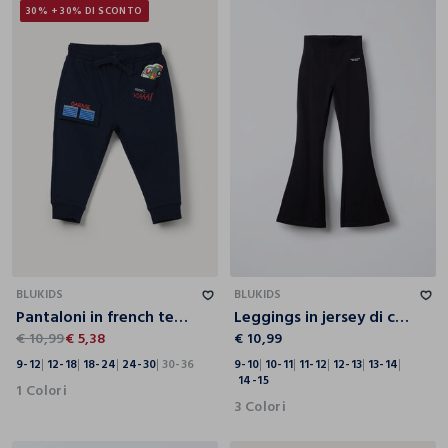
30% + 30% DI SCONTO
9-12
12-18
18-24
24-30
30-36
9-10
10-11
11-12
12-13
13-14
14-15
BLUKIDS
BLUKIDS
Pantaloni in french terry di puro cotone bimbo
Leggings in jersey di cotone stretch Flare Fit ragazza
€ 10,99
€ 5,38
€ 10,99
9-12
12-18
18-24
24-30
30-36
9-10
10-11
11-12
12-13
13-14
14-15
1 Colori
3 Colori