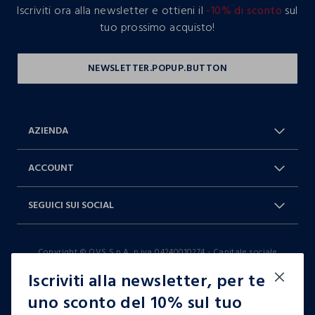
Iscriviti ora alla newsletter e ottieni il
-10% di sconto
sul
tuo prossimo acquisto!
AZIENDA
Chi Siamo
Franchising
ACCOUNT
Spedizioni
Resi e cambi
Log in / Sign in
Ordini
SEGUICI SUI SOCIAL
Dichiarazione accessibilità
RaccogliAMO
Carta Fedeltà Blukids
I nostri partner
Facebook
Instagram
FAQ
Contattaci: 0412399081 (lun-ven
Copyright © OVS S.p.A, p.iva 04240010274 - Capitale sociale
TikTok
9-17)
290.923.470,04
Iscriviti alla newsletter, per te
it |
italiano
uno sconto del 10% sul tuo