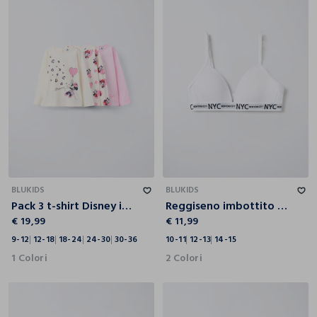
9-12
12-18
18-24
24-30
30-36
10-11
12-13
14-15
BLUKIDS
BLUKIDS
Pack 3 t-shirt Disney in jersey di puro cotone bimba
Reggiseno imbottito a triangolo ragazza
€ 19,99
€ 11,99
9-12
12-18
18-24
24-30
30-36
10-11
12-13
14-15
1 Colori
2 Colori