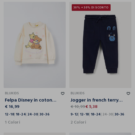
30% + 30% DI SCONTO
12-18
18-24
24-30
30-36
9-12
12-18
18-24
24-30
30-36
BLUKIDS
BLUKIDS
Felpa Disney in cotone garzato stretch bimba
Jogger in french terry di puro cotone bimbo
€ 16,99
€ 10,99
€ 5,38
12-18
18-24
24-30
30-36
9-12
12-18
18-24
24-30
30-36
1 Colori
2 Colori