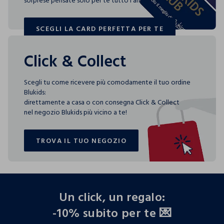
sorprese pensate solo per te tutto l'anno!
SCEGLI LA CARD PERFETTA PER TE
SCEGLI LA CARD PERFETTA PER TE
Click & Collect
Scegli tu come ricevere più comodamente il tuo ordine
Blukids:
direttamente a casa o con consegna Click & Collect
nel negozio Blukids più vicino a te!
TROVA IL TUO NEGOZIO
TROVA IL TUO NEGOZIO
footer.ariatitle
Un click, un regalo:
-10% subito per te 💌