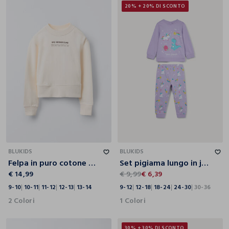
20% + 20% DI SCONTO
9-10
10-11
11-12
12-13
13-14
9-12
12-18
18-24
24-30
30-36
BLUKIDS
BLUKIDS
Felpa in puro cotone garzato ragazza
Set pigiama lungo in jersey di puro cotone
€ 14,99
€ 9,99
€ 6,39
9-10
10-11
11-12
12-13
13-14
9-12
12-18
18-24
24-30
30-36
2 Colori
1 Colori
30% + 30% DI SCONTO