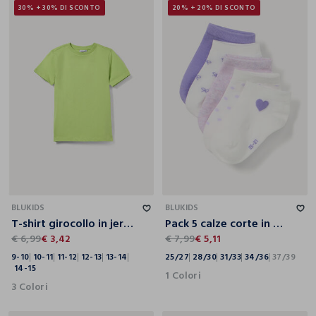
30% + 30% DI SCONTO
20% + 20% DI SCONTO
9-10
10-11
11-12
12-13
13-14
14-15
25/27
28/30
31/33
34/36
37/39
BLUKIDS
BLUKIDS
T-shirt girocollo in jersey di puro cotone ragazzo
Pack 5 calze corte in misto cotone stretch
€ 6,99
€ 3,42
€ 7,99
€ 5,11
9-10
10-11
11-12
12-13
13-14
25/27
28/30
31/33
34/36
37/39
14-15
1 Colori
3 Colori