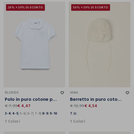
20% + 30% DI SCONTO
50% + 30% DI SCONTO
3-4
4-5
5-6
6-7
7-8
8-9
9-10
T.U.
BLUKIDS
IANA
Polo in puro cotone piquet bambina
Berretto in puro cotone Sangallo IANA neonata
€ 7,99
€ 4,47
€ 12,99
€ 4,54
3-4
4-5
5-6
6-7
7-8
8-9
9-10
T.U.
1 Colori
1 Colori