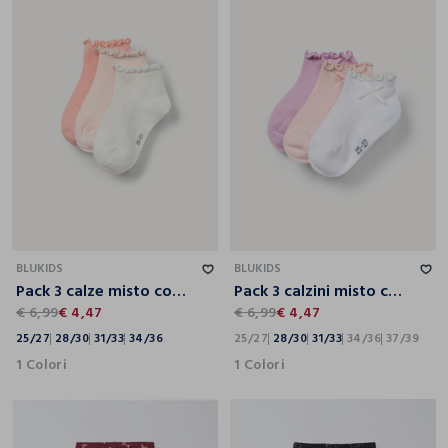
25/27
28/30
31/33
34/36
25/27
28/30
31/33
34/36
37/39
BLUKIDS
BLUKIDS
Pack 3 calze misto cotone stretch
Pack 3 calzini misto cotone
€ 6,99
€ 4,47
€ 6,99
€ 4,47
25/27
28/30
31/33
34/36
25/27
28/30
31/33
34/36
37/39
1 Colori
1 Colori