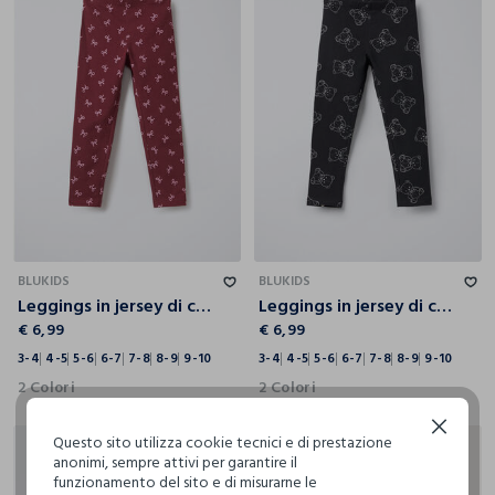
3-4
4-5
5-6
6-7
7-8
8-9
9-10
3-4
4-5
5-6
6-7
7-8
8-9
9-10
BLUKIDS
BLUKIDS
Leggings in jersey di cotone stretch Fit Slim bambina
Leggings in jersey di cotone stretch Fit Slim bambina
€ 6,99
€ 6,99
3-4
4-5
5-6
6-7
7-8
8-9
9-10
3-4
4-5
5-6
6-7
7-8
8-9
9-10
2 Colori
2 Colori
Continua senza accettare
Questo sito utilizza cookie tecnici e di prestazione
anonimi, sempre attivi per garantire il
funzionamento del sito e di misurarne le