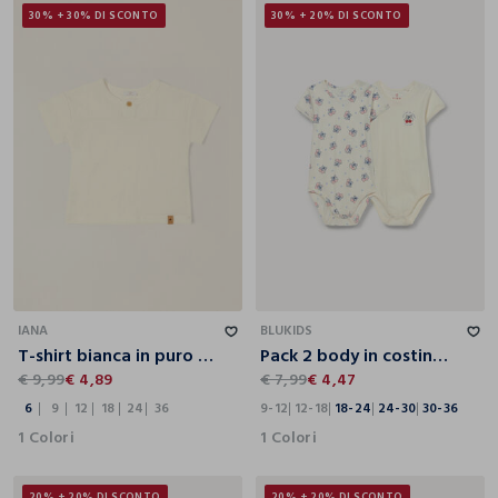
30% + 30% DI SCONTO
30% + 20% DI SCONTO
6
9
12
18
24
36
9-12
12-18
18-24
24-30
30-36
IANA
BLUKIDS
T-shirt bianca in puro cotone da neonato regular fit
Pack 2 body in costina di puro cotone
€ 9,99
€ 4,89
€ 7,99
€ 4,47
6
9
12
18
24
36
9-12
12-18
18-24
24-30
30-36
1 Colori
1 Colori
20% + 20% DI SCONTO
20% + 20% DI SCONTO