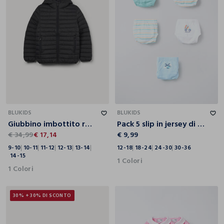
9-10
10-11
11-12
12-13
13-14
14-15
12-18
18-24
24-30
30-36
BLUKIDS
BLUKIDS
Giubbino imbottito ragazzo
Pack 5 slip in jersey di puro cotone
€ 34,99
€ 17,14
€ 9,99
9-10
10-11
11-12
12-13
13-14
12-18
18-24
24-30
30-36
14-15
1 Colori
1 Colori
30% + 30% DI SCONTO