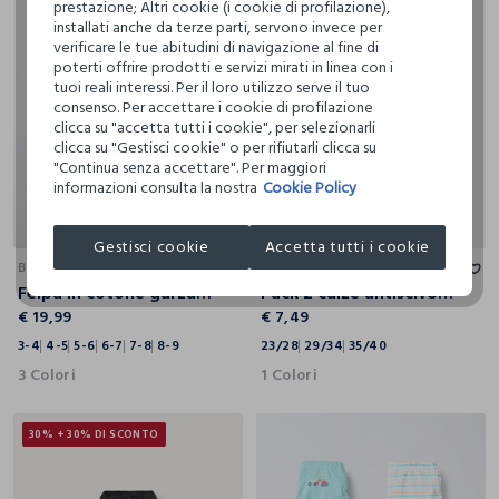
prestazione; Altri cookie (i cookie di profilazione),
installati anche da terze parti, servono invece per
verificare le tue abitudini di navigazione al fine di
poterti offrire prodotti e servizi mirati in linea con i
tuoi reali interessi. Per il loro utilizzo serve il tuo
consenso. Per accettare i cookie di profilazione
clicca su "accetta tutti i cookie", per selezionarli
clicca su "Gestisci cookie" o per rifiutarli clicca su
"Continua senza accettare". Per maggiori
informazioni consulta la nostra
Cookie Policy
3-4
4-5
5-6
6-7
7-8
8-9
23/28
29/34
35/40
Gestisci cookie
Accetta tutti i cookie
BLUKIDS
BLUKIDS
Felpa in cotone garzato stretch bambina
Pack 2 calze antiscivolo in spugna misto cotone
€ 19,99
€ 7,49
3-4
4-5
5-6
6-7
7-8
8-9
23/28
29/34
35/40
3 Colori
1 Colori
30% + 30% DI SCONTO