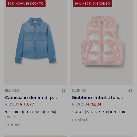
30% + 30% DI SCONTO
30% + 30% DI SCONTO
9-10
10-11
11-12
12-13
13-14
14-15
3-4
4-5
5-6
6-7
7-8
8-9
9-10
BLUKIDS
BLUKIDS
Camicia in denim di puro cotone ragazza
Giubbino imbottito smanicato bambina
€ 21,99
€ 10,77
€ 24,99
€ 12,24
9-10
10-11
11-12
12-13
13-14
3-4
4-5
5-6
6-7
7-8
8-9
9-10
14-15
1 Colori
1 Colori