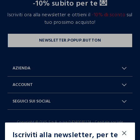
-10% subito per te 💌
Iscriviti ora alla newsletter e ottieni il
-10% di sconto
sul
tuo prossimo acquisto!
AZIENDA
Chi Siamo
Franchising
ACCOUNT
Spedizioni
Resi e cambi
Log in / Sign in
Ordini
SEGUICI SUI SOCIAL
Dichiarazione accessibilità
RaccogliAMO
Carta Fedeltà Blukids
I nostri partner
Facebook
Instagram
FAQ
Contattaci: 0412399081 (lun-ven
Copyright © OVS S.p.A, p.iva 04240010274 - Capitale sociale
TikTok
9-17)
290.923.470,04
Iscriviti alla newsletter, per te
it |
italiano