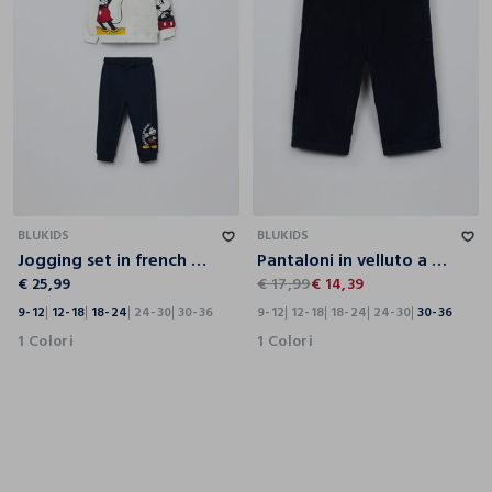
9-12
12-18
18-24
24-30
30-36
9-12
12-18
18-24
24-30
30-36
BLUKIDS
BLUKIDS
Jogging set in french terry di puro cotone neonato
Pantaloni in velluto a coste neonato
€ 25,99
€ 17,99
€ 14,39
9-12
12-18
18-24
24-30
30-36
9-12
12-18
18-24
24-30
30-36
1 Colori
1 Colori