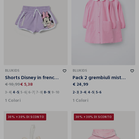
3-4
4-5
5-6
6-7
7-8
8-9
9-10
2-3
3-4
4-5
5-6
BLUKIDS
BLUKIDS
Shorts Disney in french terry misto cotone bambina
Pack 2 grembiuli misto cotone
€ 10,99
€ 5,38
€ 24,99
3-4
4-5
5-6
6-7
7-8
8-9
9-10
2-3
3-4
4-5
5-6
1 Colori
1 Colori
30% + 30% DI SCONTO
30% + 30% DI SCONTO