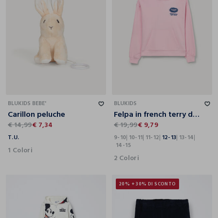
T.U.
9-10
10-11
11-12
12-13
13-14
14-15
BLUKIDS BEBE'
BLUKIDS
Carillon peluche
Felpa in french terry di misto cotone ragazza
€ 14,99
€ 7,34
€ 19,99
€ 9,79
T.U.
9-10
10-11
11-12
12-13
13-14
14-15
1 Colori
2 Colori
20% + 30% DI SCONTO