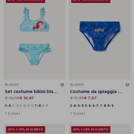
3-4
4-5
5-6
6-7
7-8
8-9
3-4
4-5
5-6
6-7
7-8
8-9
BLUKIDS
BLUKIDS
Set costume bikini Disney bambina
Costume da spiaggia slip Pokémon bambino
€ 16,99
€ 10,87
€ 11,99
€ 7,67
3-4
4-5
5-6
6-7
7-8
8-9
3-4
4-5
5-6
6-7
7-8
8-9
1 Colori
1 Colori
20% + 20% DI SCONTO
20% + 20% DI SCONTO