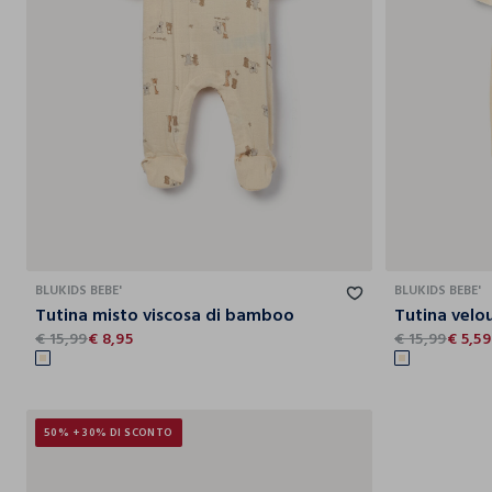
0-1
1-3
3-6
6-9
BLUKIDS BEBE'
BLUKIDS BEBE'
Tutina misto viscosa di bamboo
€ 15,99
€ 8,95
€ 15,99
€ 5,59
50% + 30% DI SCONTO