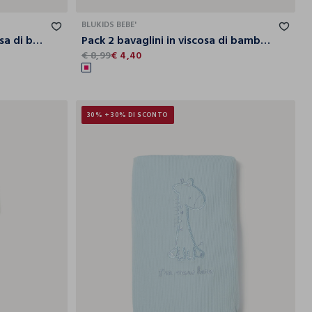
BLUKIDS BEBE'
Tutina in cotone misto viscosa di bamboo neonata
Pack 2 bavaglini in viscosa di bamboo misto cotone neonata
€ 8,99
€ 4,40
30% + 30% DI SCONTO