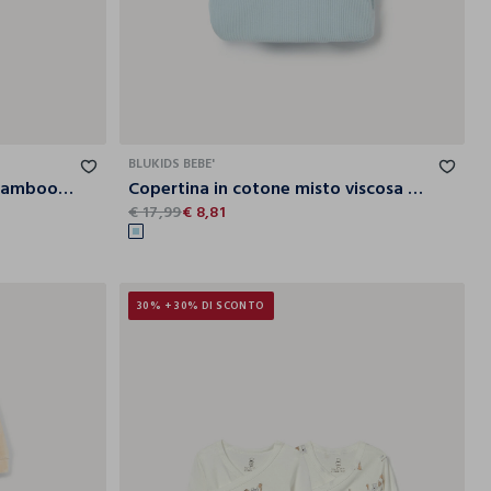
1-3
3-6
6-9
T.U.
BLUKIDS BEBE'
Set velour misto viscosa di bamboo neonato
Copertina in cotone misto viscosa di bamboo neonato
€ 17,99
€ 8,81
30% + 30% DI SCONTO