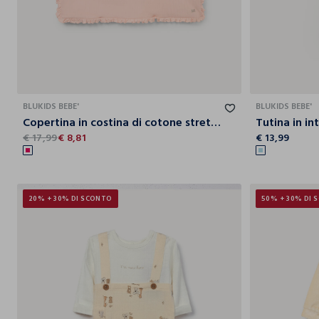
T.U.
BLUKIDS BEBE'
BLUKIDS BEBE'
Copertina in costina di cotone stretch neonata
€ 17,99
€ 8,81
€ 13,99
20% + 30% DI SCONTO
50% + 30% DI 