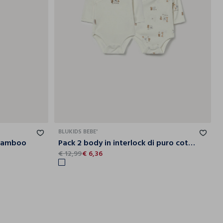
1-3
3-6
6-9
0-1
1-3
3-6
6-9
BLUKIDS BEBE'
 bamboo
Pack 2 body in interlock di puro cotone
€ 12,99
€ 6,36