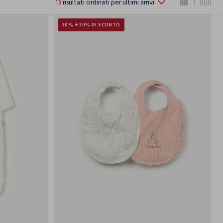
13
risultati ordinati per ultimi arrivi
30% + 30% DI SCONTO
1-3
3-6
6-9
T.U.