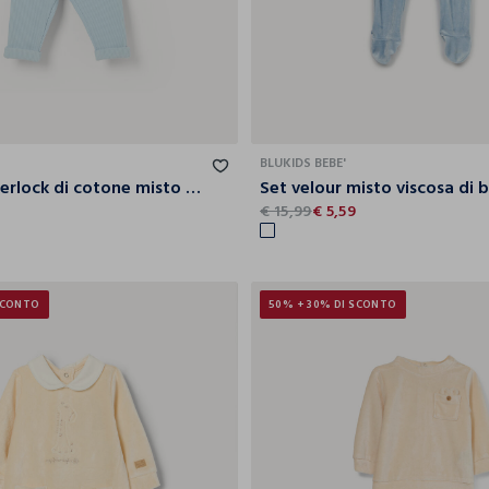
0-1
1-3
3-6
6-9
0-1
BLUKIDS BEBE'
Tutina in interlock di cotone misto viscosa neonato
€ 15,99
€ 5,59
SCONTO
50% + 30% DI SCONTO