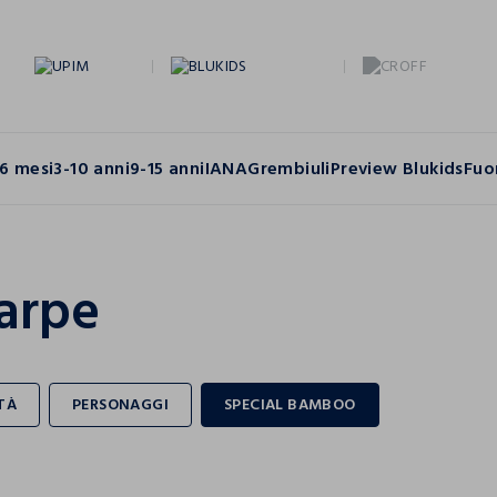
6 mesi
3-10 anni
9-15 anni
IANA
Grembiuli
Preview Blukids
Fuo
arpe