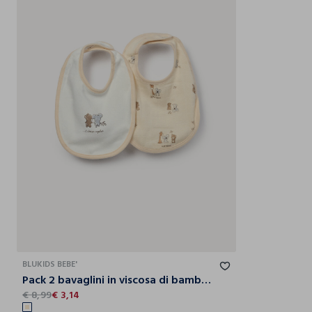
T.U.
BLUKIDS BEBE'
Pack 2 bavaglini in viscosa di bamboo misto cotone
€ 8,99
€ 3,14