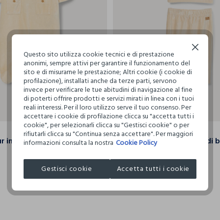
Continua senza accettare
Questo sito utilizza cookie tecnici e di prestazione
anonimi, sempre attivi per garantire il funzionamento del
sito e di misurarne le prestazione; Altri cookie (i cookie di
profilazione), installati anche da terze parti, servono
invece per verificare le tue abitudini di navigazione al fine
di poterti offrire prodotti e servizi mirati in linea con i tuoi
reali interessi. Per il loro utilizzo serve il tuo consenso. Per
0-1
1-3
3-6
6-9
0-1
accettare i cookie di profilazione clicca su "accetta tutti i
cookie", per selezionarli clicca su "Gestisci cookie" o per
BLUKIDS BEBE'
rifiutarli clicca su "Continua senza accettare". Per maggiori
Tutina velour in misto viscosa di bamboo
Set velour misto viscosa di
informazioni consulta la nostra
Cookie Policy
€ 15,99
€ 5,59
Gestisci cookie
Accetta tutti i cookie