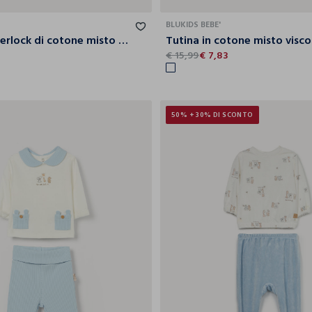
BLUKIDS BEBE'
Tutina in interlock di cotone misto viscosa neonata
5
€ 15,99
€ 7,83
50% + 30% DI SCONTO