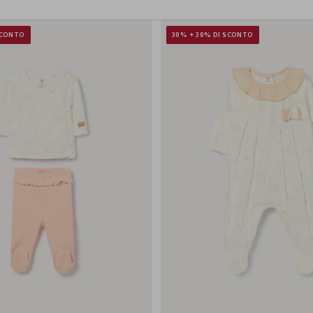
SCONTO
30% + 30% DI SCONTO
0-1
1-3
3-6
6-9
0-1