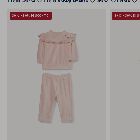
Taglia Scarpe
Taglia Abbigliamento
Brand
Colore
30% + 30% DI SCONTO
30% + 30% DI 
0-1
1-3
3-6
6-9