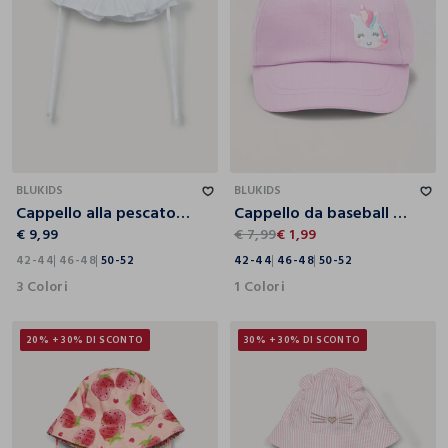
42-44
46-48
50-52
42-44
46-48
50-52
BLUKIDS
BLUKIDS
Cappello alla pescatora in puro cotone
Cappello da baseball in puro cotone neonata
€ 9,99
€ 7,99
€ 1,99
42-44
46-48
50-52
42-44
46-48
50-52
3 Colori
1 Colori
20% + 30% DI SCONTO
30% + 30% DI SCONTO