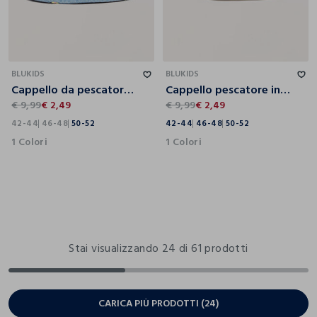
42-44
46-48
50-52
42-44
46-48
50-52
BLUKIDS
BLUKIDS
Cappello da pescatore in denim di puro cotone neonata
Cappello pescatore in puro cotone neonato
€ 9,99
€ 2,49
€ 9,99
€ 2,49
42-44
46-48
50-52
42-44
46-48
50-52
1 Colori
1 Colori
Stai visualizzando 24 di 61 prodotti
CARICA PIÙ PRODOTTI (24)