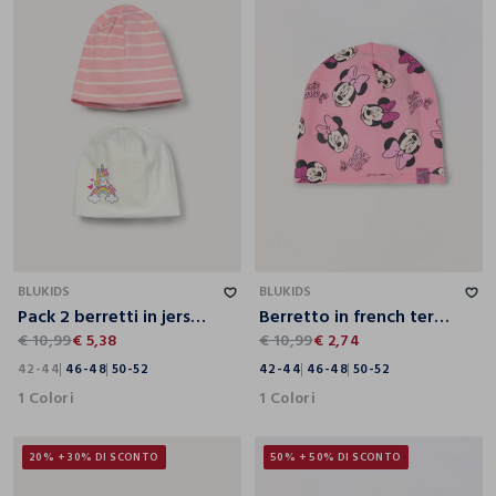
42-44
46-48
50-52
42-44
46-48
50-52
BLUKIDS
BLUKIDS
Pack 2 berretti in jersey di cotone stretch
Berretto in french terry di cotone stretch neonata
€ 10,99
€ 5,38
€ 10,99
€ 2,74
42-44
46-48
50-52
42-44
46-48
50-52
1 Colori
1 Colori
20% + 30% DI SCONTO
50% + 50% DI SCONTO