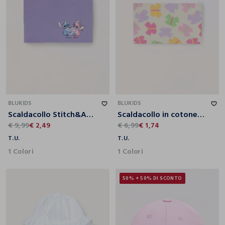
T.U.
T.U.
BLUKIDS
BLUKIDS
Scaldacollo Stitch&Angel in french terry stretch neonata
Scaldacollo in cotone stretch neonata
€ 9,99
€ 2,49
€ 6,99
€ 1,74
T.U.
T.U.
1 Colori
1 Colori
50% + 50% DI SCONTO