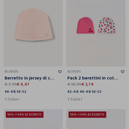
46-48
50-52
42-44
46-48
50-52
BLUKIDS
BLUKIDS
Berretto in jersey di cotone stretch neonata
Pack 2 berettini in cotone stretch neonata
€ 7,99
€ 4,47
€ 10,99
€ 2,74
46-48
50-52
42-44
46-48
50-52
1 Colori
1 Colori
50% + 50% DI SCONTO
50% + 50% DI SCONTO