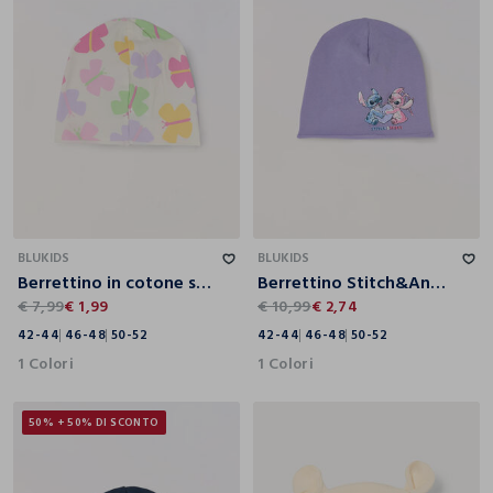
42-44
46-48
50-52
42-44
46-48
50-52
BLUKIDS
BLUKIDS
Berrettino in cotone stretch neonata
Berrettino Stitch&Angel in french terry stretch neonata
€ 7,99
€ 1,99
€ 10,99
€ 2,74
42-44
46-48
50-52
42-44
46-48
50-52
1 Colori
1 Colori
50% + 50% DI SCONTO