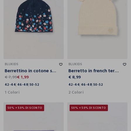
42-44
46-48
50-52
42-44
46-48
50-52
BLUKIDS
BLUKIDS
Berrettino in cotone stretch con strass neonata
Berretto in french terry di viscosa stretch neonata
€ 7,99
€ 1,99
€ 8,99
42-44
46-48
50-52
42-44
46-48
50-52
1 Colori
2 Colori
50% + 50% DI SCONTO
50% + 50% DI SCONTO