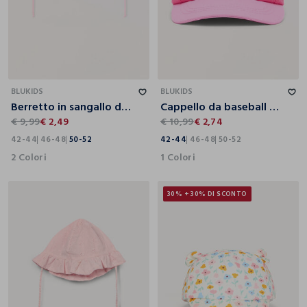
42-44
46-48
50-52
42-44
46-48
50-52
BLUKIDS
BLUKIDS
Berretto in sangallo di puro cotone neonata
Cappello da baseball neonata
€ 9,99
€ 2,49
€ 10,99
€ 2,74
42-44
46-48
50-52
42-44
46-48
50-52
2 Colori
1 Colori
30% + 30% DI SCONTO