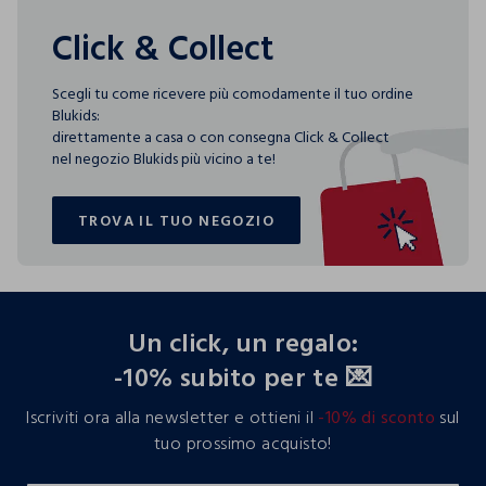
Click & Collect
Scegli tu come ricevere più comodamente il tuo ordine
Blukids:
direttamente a casa o con consegna Click & Collect
nel negozio Blukids più vicino a te!
TROVA IL TUO NEGOZIO
TROVA IL TUO NEGOZIO
footer.ariatitle
Un click, un regalo:
-10% subito per te 💌
Iscriviti ora alla newsletter e ottieni il
-10% di sconto
sul
tuo prossimo acquisto!