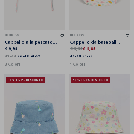
42-44
46-48
50-52
46-48
50-52
BLUKIDS
BLUKIDS
Cappello alla pescatora in puro cotone
Cappello da baseball in twill neonata
€ 9,99
€ 9,99
€ 4,89
42-44
46-48
50-52
46-48
50-52
3 Colori
1 Colori
50% + 50% DI SCONTO
50% + 50% DI SCONTO