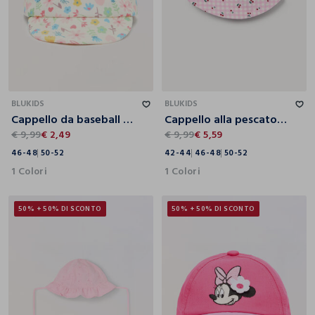
46-48
50-52
42-44
46-48
50-52
BLUKIDS
BLUKIDS
Cappello da baseball in twill di puro cotone neonata
Cappello alla pescatora in puro cotone
€ 9,99
€ 2,49
€ 9,99
€ 5,59
46-48
50-52
42-44
46-48
50-52
1 Colori
1 Colori
50% + 50% DI SCONTO
50% + 50% DI SCONTO