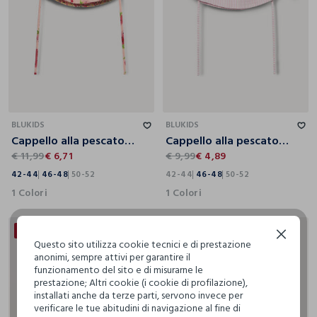
42-44
46-48
50-52
42-44
46-48
50-52
BLUKIDS
BLUKIDS
Cappello alla pescatora in puro cotone
Cappello alla pescatora in puro cotone
€ 11,99
€ 6,71
€ 9,99
€ 4,89
42-44
46-48
50-52
42-44
46-48
50-52
1 Colori
1 Colori
50% + 50% DI SCONTO
20% + 30% DI SCONTO
Continua senza accettare
Questo sito utilizza cookie tecnici e di prestazione
anonimi, sempre attivi per garantire il
funzionamento del sito e di misurarne le
prestazione; Altri cookie (i cookie di profilazione),
installati anche da terze parti, servono invece per
verificare le tue abitudini di navigazione al fine di