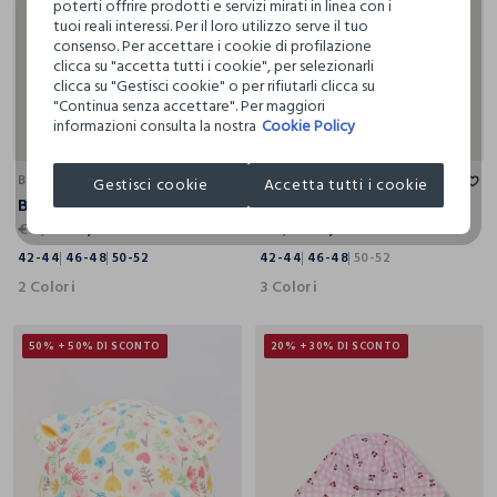
poterti offrire prodotti e servizi mirati in linea con i
tuoi reali interessi. Per il loro utilizzo serve il tuo
consenso. Per accettare i cookie di profilazione
clicca su "accetta tutti i cookie", per selezionarli
clicca su "Gestisci cookie" o per rifiutarli clicca su
"Continua senza accettare". Per maggiori
informazioni consulta la nostra
Cookie Policy
42-44
46-48
50-52
42-44
46-48
50-52
BLUKIDS
BLUKIDS
Gestisci cookie
Accetta tutti i cookie
Berretto in sangallo di puro cotone neonata
Cappello alla pescatora in puro cotone
€ 9,99
€ 2,49
€ 9,99
€ 5,59
42-44
46-48
50-52
42-44
46-48
50-52
2 Colori
3 Colori
50% + 50% DI SCONTO
20% + 30% DI SCONTO