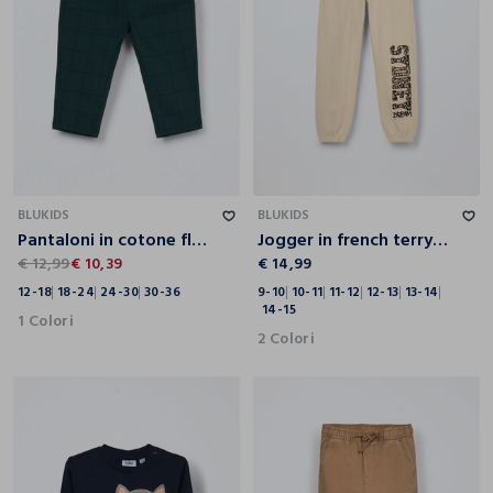
12-18
18-24
24-30
30-36
9-10
10-11
11-12
12-13
13-14
14-15
BLUKIDS
BLUKIDS
Pantaloni in cotone fleece stretch neonato
Jogger in french terry di puro cotone ragazza
€ 12,99
€ 10,39
€ 14,99
12-18
18-24
24-30
30-36
9-10
10-11
11-12
12-13
13-14
14-15
1 Colori
2 Colori