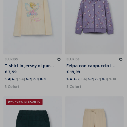
3-4
4-5
5-6
6-7
7-8
8-9
3-4
4-5
5-6
6-7
7-8
8-9
9-10
BLUKIDS
BLUKIDS
T-shirt in jersey di puro cotone bambina
Felpa con cappuccio in puro cotone bambina
€ 7,99
€ 19,99
3-4
4-5
5-6
6-7
7-8
8-9
3-4
4-5
5-6
6-7
7-8
8-9
9-10
3 Colori
3 Colori
20% + 30% DI SCONTO