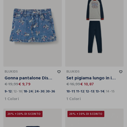
9-12
12-18
18-24
24-30
30-36
10-11
11-12
12-13
13-14
14-15
BLUKIDS
BLUKIDS
Gonna pantalone Disney fit regular in denim di puro cotone bimba
Set pigiama lungo in interlock ragazzo
€ 19,99
€ 9,79
€ 16,99
€ 10,87
9-12
12-18
18-24
24-30
30-36
10-11
11-12
12-13
13-14
14-15
1 Colori
1 Colori
20% + 30% DI SCONTO
20% + 30% DI SCONTO