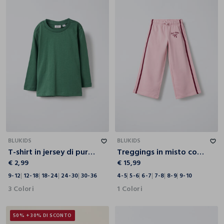
9-12
12-18
18-24
24-30
30-36
4-5
5-6
6-7
7-8
8-9
9-10
BLUKIDS
BLUKIDS
T-shirt in jersey di puro cotone bimbo
Treggings in misto cotone garzato Wide Leg bambina
€ 2,99
€ 15,99
9-12
12-18
18-24
24-30
30-36
4-5
5-6
6-7
7-8
8-9
9-10
3 Colori
1 Colori
50% + 30% DI SCONTO