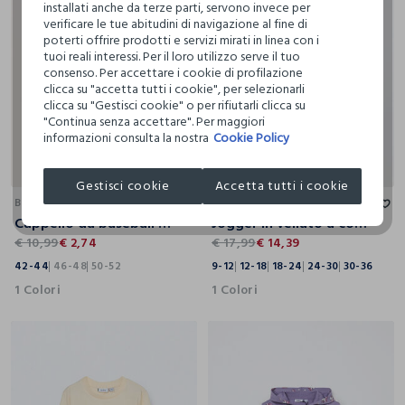
installati anche da terze parti, servono invece per
verificare le tue abitudini di navigazione al fine di
poterti offrire prodotti e servizi mirati in linea con i
tuoi reali interessi. Per il loro utilizzo serve il tuo
consenso. Per accettare i cookie di profilazione
clicca su "accetta tutti i cookie", per selezionarli
clicca su "Gestisci cookie" o per rifiutarli clicca su
"Continua senza accettare". Per maggiori
informazioni consulta la nostra
Cookie Policy
42-44
46-48
50-52
9-12
12-18
18-24
24-30
30-36
Gestisci cookie
Accetta tutti i cookie
BLUKIDS
BLUKIDS
Cappello da baseball neonata
Jogger in velluto a coste neonato
€ 10,99
€ 2,74
€ 17,99
€ 14,39
42-44
46-48
50-52
9-12
12-18
18-24
24-30
30-36
1 Colori
1 Colori