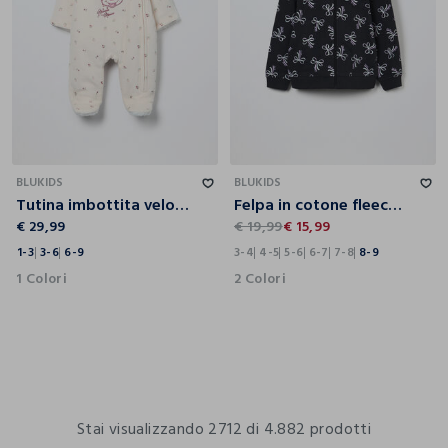
1-3
3-6
6-9
3-4
4-5
5-6
6-7
7-8
8-9
BLUKIDS
BLUKIDS
Tutina imbottita velour neonata
Felpa in cotone fleece bambina
€ 29,99
€ 19,99
€ 15,99
1-3
3-6
6-9
3-4
4-5
5-6
6-7
7-8
8-9
1 Colori
2 Colori
Stai visualizzando 2712 di 4.882 prodotti