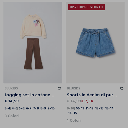
30% + 30% DI SCONTO
3-4
4-5
5-6
6-7
7-8
8-9
9-10
9-10
10-11
11-12
12-13
13-14
14-15
BLUKIDS
BLUKIDS
Jogging set in cotone garzato stretch bambina
Shorts in denim di puro cotone ragazza
€ 14,99
€ 14,99
€ 7,34
3-4
4-5
5-6
6-7
7-8
8-9
9-10
9-10
10-11
11-12
12-13
13-14
14-15
3 Colori
1 Colori