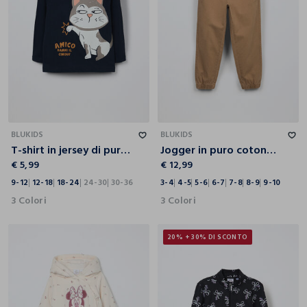
9-12
12-18
18-24
24-30
30-36
3-4
4-5
5-6
6-7
7-8
8-9
9-10
BLUKIDS
BLUKIDS
T-shirt in jersey di puro cotone neonato
Jogger in puro cotone bambino
€ 5,99
€ 12,99
9-12
12-18
18-24
24-30
30-36
3-4
4-5
5-6
6-7
7-8
8-9
9-10
3 Colori
3 Colori
20% + 30% DI SCONTO