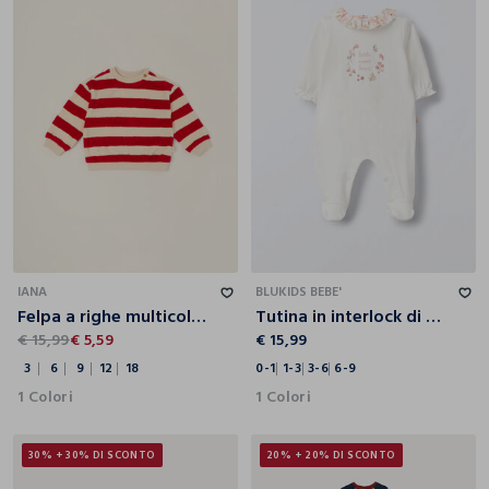
3
6
9
12
18
0-1
1-3
3-6
6-9
IANA
BLUKIDS BEBE'
Felpa a righe multicolor in misto cotone da neonato regular fit
Tutina in interlock di puro cotone neonata
€ 15,99
€ 5,59
€ 15,99
3
6
9
12
18
0-1
1-3
3-6
6-9
1 Colori
1 Colori
30% + 30% DI SCONTO
20% + 20% DI SCONTO