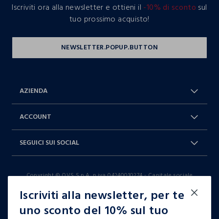
Iscriviti ora alla newsletter e ottieni il
-10% di sconto
sul
tuo prossimo acquisto!
AZIENDA
Chi Siamo
Franchising
ACCOUNT
Spedizioni
Resi e cambi
Log in / Sign in
Ordini
SEGUICI SUI SOCIAL
Dichiarazione accessibilità
RaccogliAMO
Carta Fedeltà Blukids
I nostri partner
Facebook
Instagram
FAQ
Contattaci: 0412399081 (lun-ven
Copyright © OVS S.p.A, p.iva 04240010274 - Capitale sociale
TikTok
9-17)
290.923.470,04
Iscriviti alla newsletter, per te
it |
italiano
uno sconto del 10% sul tuo