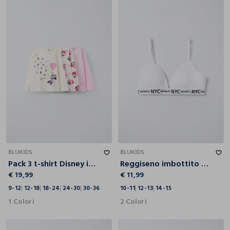
9-12
12-18
18-24
24-30
30-36
10-11
12-13
14-15
BLUKIDS
BLUKIDS
Pack 3 t-shirt Disney in jersey di puro cotone bimba
Reggiseno imbottito a triangolo ragazza
€ 19,99
€ 11,99
9-12
12-18
18-24
24-30
30-36
10-11
12-13
14-15
1 Colori
2 Colori