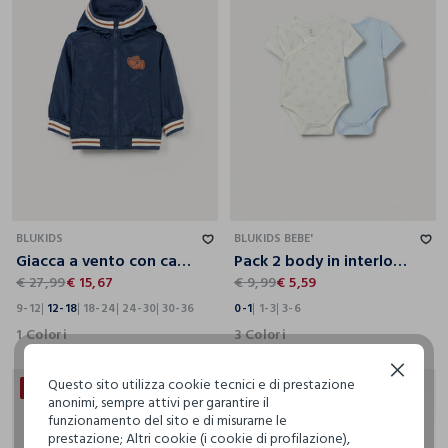
9-12
12-18
18-24
24-30
30-36
0-1
1-3
3-6
BLUKIDS
BLUKIDS BEBE'
Giacca a vento con cappuccio bimbo
Pack 2 body in interlock di puro cotone neonato
€ 27,99
€ 15,67
€ 9,99
€ 5,59
9-12
12-18
18-24
24-30
30-36
0-1
1-3
3-6
1 Colori
3 Colori
Continua senza accettare
Questo sito utilizza cookie tecnici e di prestazione
50% + 50% DI SCONTO
20% + 30% DI SCONTO
anonimi, sempre attivi per garantire il
funzionamento del sito e di misurarne le
prestazione; Altri cookie (i cookie di profilazione),