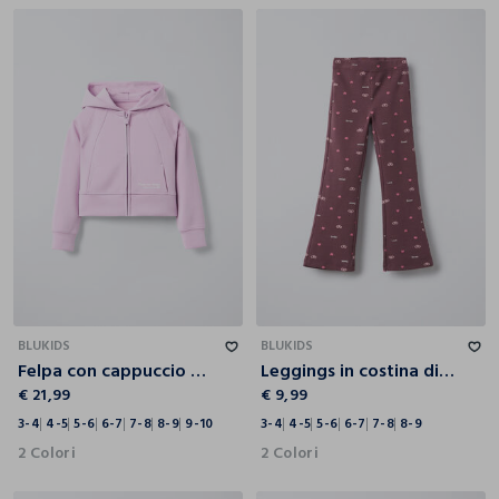
3-4
4-5
5-6
6-7
7-8
8-9
9-10
3-4
4-5
5-6
6-7
7-8
8-9
BLUKIDS
BLUKIDS
Felpa con cappuccio misto modal stretch bambina
Leggings in costina di cotone stretch Flare Fit bambina
€ 21,99
€ 9,99
3-4
4-5
5-6
6-7
7-8
8-9
9-10
3-4
4-5
5-6
6-7
7-8
8-9
2 Colori
2 Colori