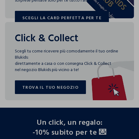
sorprese pensate solo per te tutto l'anno!
SCEGLI LA CARD PERFETTA PER TE
SCEGLI LA CARD PERFETTA PER TE
Click & Collect
Scegli tu come ricevere più comodamente il tuo ordine
Blukids:
direttamente a casa o con consegna Click & Collect
nel negozio Blukids più vicino a te!
TROVA IL TUO NEGOZIO
TROVA IL TUO NEGOZIO
footer.ariatitle
Un click, un regalo:
-10% subito per te 💌