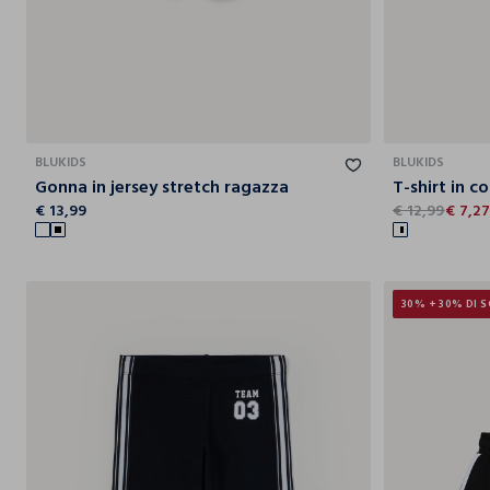
10-11
11-12
12-13
13-14
14-15
BLUKIDS
BLUKIDS
Gonna in jersey stretch ragazza
€ 13,99
€ 12,99
€ 7,2
30% + 30% DI 