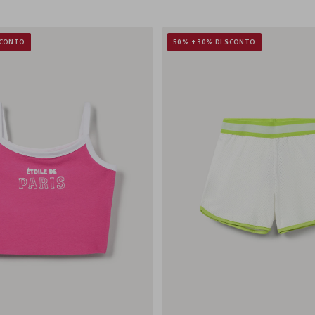
SCONTO
50% + 30% DI SCONTO
9-
10-
11-
12-
13-
14-
9-
10-
11-
1