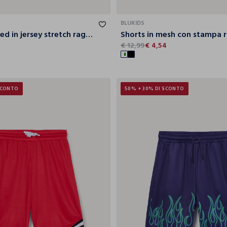
10
11
12
13
14
15
10
11
12
BLUKIDS
Canotta fitted in jersey stretch ragazza
Shorts in mesh con stampa 
€ 12,99
€ 4,54
SCONTO
50% + 30% DI SCONTO