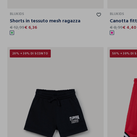
10
11
12
13
14
15
BLUKIDS
BLUKIDS
Shorts in tessuto mesh ragazza
€ 12,99
€ 6,36
€ 8,99
€ 4,40
20% + 30% DI SCONTO
50% + 30% DI 