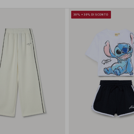
30% + 30% DI SCONTO
10-11
11-12
12-13
13-14
14-15
9-10
10-11
11-