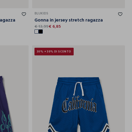
10-11
11-12
12-13
13-14
14-15
13
14
15
BLUKIDS
ragazza
Gonna in jersey stretch ragazza
€ 13,99
€ 6,85
30% + 30% DI SCONTO