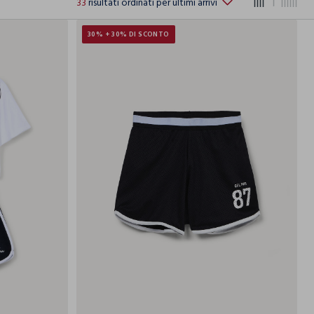
33
risultati ordinati per ultimi arrivi
30% + 30% DI SCONTO
9-
10-
11-
12-
13-
14-
12
12-13
13-14