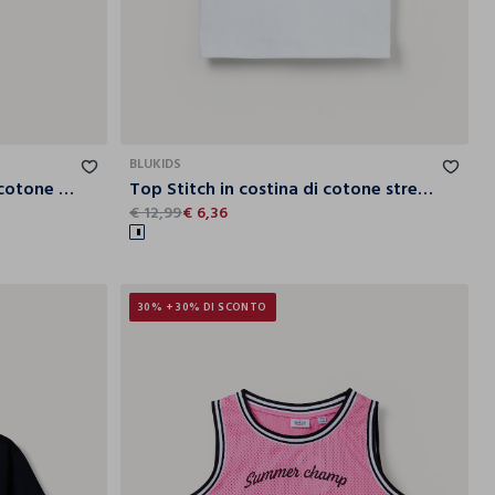
2-
13-
14-
9-
10-
11-
12-
13-
14-
13
14
15
10
11
12
13
14
15
BLUKIDS
Shorts in french terry misto cotone ragazza
Top Stitch in costina di cotone stretch ragazza
€ 12,99
€ 6,36
30% + 30% DI SCONTO