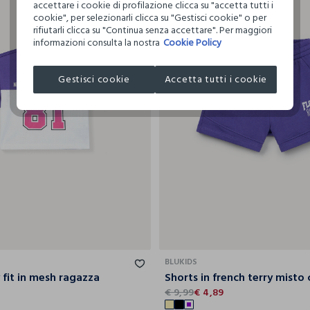
accettare i cookie di profilazione clicca su "accetta tutti i
cookie", per selezionarli clicca su "Gestisci cookie" o per
rifiutarli clicca su "Continua senza accettare". Per maggiori
informazioni consulta la nostra
Cookie Policy
Gestisci cookie
Accetta tutti i cookie
9-
10-
11-
12-
13-
14-
9-
10-
11-
1
10
11
12
13
14
15
10
11
12
BLUKIDS
 fit in mesh ragazza
6
€ 9,99
€ 4,89