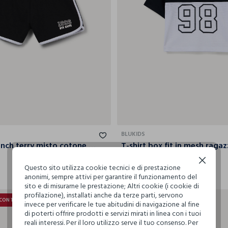
9-
10-
11-
1
10-11
11-12
12-13
13-14
14-15
10
11
12
BLUKIDS
Shorts in french terry misto cotone ragazza
T-shirt box fit in mesh raga
6
€ 12,99
€ 6,36
Continua senza accettare
Questo sito utilizza cookie tecnici e di prestazione
anonimi, sempre attivi per garantire il funzionamento del
sito e di misurarne le prestazione; Altri cookie (i cookie di
profilazione), installati anche da terze parti, servono
SCONTO
30% + 30% DI SCONTO
invece per verificare le tue abitudini di navigazione al fine
di poterti offrire prodotti e servizi mirati in linea con i tuoi
reali interessi. Per il loro utilizzo serve il tuo consenso. Per