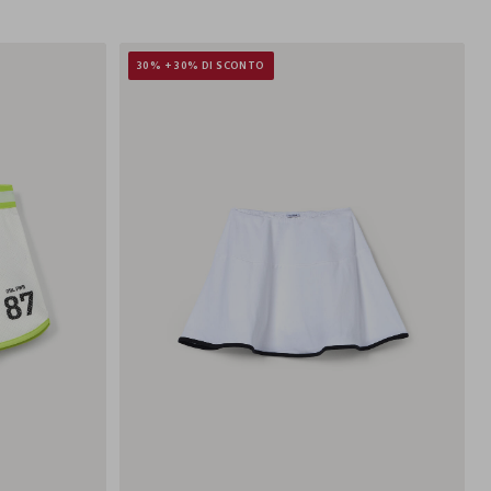
30% + 30% DI SCONTO
2-
13-
14-