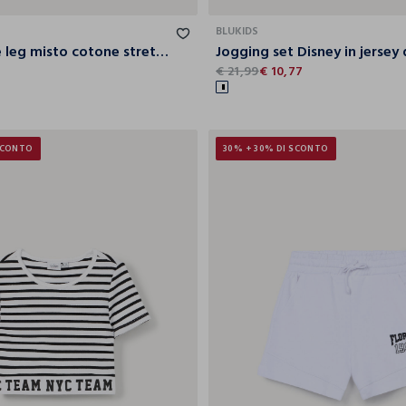
BLUKIDS
Jogger wide leg misto cotone stretch ragazza
€ 21,99
€ 10,77
SCONTO
30% + 30% DI SCONTO