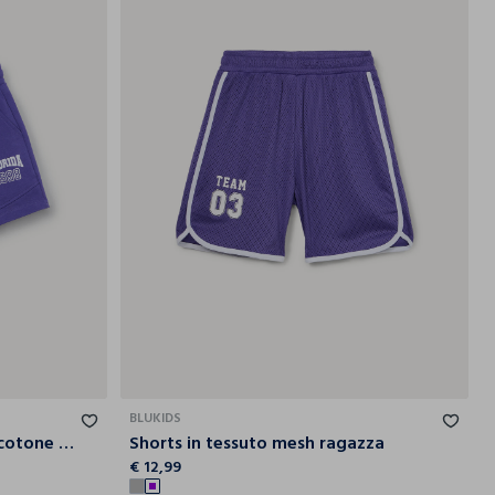
2-
13-
14-
9-
10-
11-
12-
13-
14-
13
14
15
10
11
12
13
14
15
BLUKIDS
Shorts in french terry misto cotone ragazza
Shorts in tessuto mesh ragazza
€ 12,99