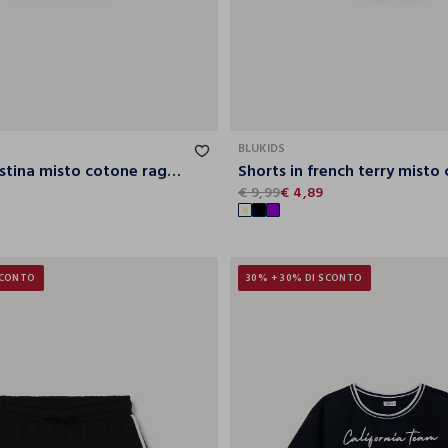
9-
10-
11-
12-
13-
14-
9-
10-
11-
1
10
11
12
13
14
15
10
11
12
BLUKIDS
T-shirt in costina misto cotone ragazza
7
€ 9,99
€ 4,89
SCONTO
30% + 30% DI SCONTO