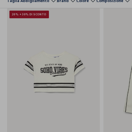
Taglia Abbigliamento
Brand
Colore
Composizione
20% + 30% DI SCONTO
9-
10-
11-
12-
13-
14-