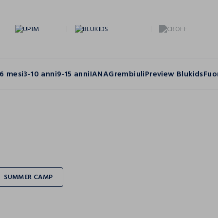
6 mesi
3-10 anni
9-15 anni
IANA
Grembiuli
Preview Blukids
Fuo