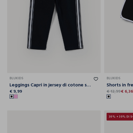
9-
10-
11-
12-
13-
14-
10
11
12
13
14
15
BLUKIDS
BLUKIDS
Leggings Capri in jersey di cotone stretch ragazza
€ 9,99
€ 12,99
€ 6,3
30% + 30% DI 