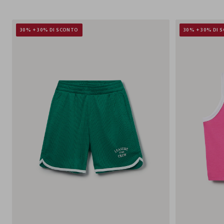
30% + 30% DI SCONTO
30% + 30% DI 
9-
10-
11-
12-
13-
14-