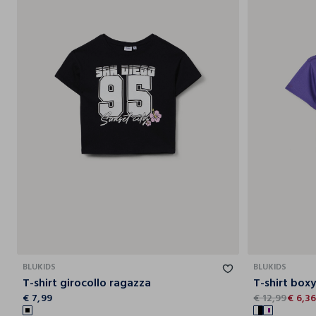
9-
10-
11-
12-
13-
14-
10
11
12
13
14
15
BLUKIDS
BLUKIDS
T-shirt girocollo ragazza
T-shirt boxy
€ 7,99
€ 12,99
€ 6,3