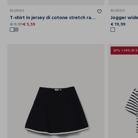
10
11
12
13
14
15
BLUKIDS
BLUKIDS
T-shirt in jersey di cotone stretch ragazza
€ 9,99
€ 5,59
€ 19,99
20% + 30% DI 