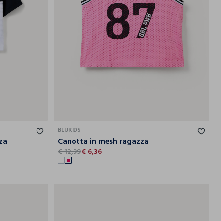
2-
13-
14-
9-
10-
11-
12-
13-
14-
13
14
15
10
11
12
13
14
15
BLUKIDS
zza
Canotta in mesh ragazza
€ 12,99
€ 6,36