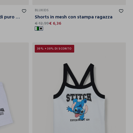
10
11
12
13
14
15
BLUKIDS
Jogging set Disney in jersey di puro cotone ragazza
Shorts in mesh con stampa ragazza
€ 12,99
€ 6,36
30% + 30% DI SCONTO