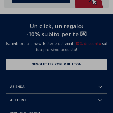
TROVA IL TUO NEGOZIO
footer.ariatitle
Un click, un regalo:
-10% subito per te 💌
Iscriviti ora alla newsletter e ottieni il
-10% di sconto
sul
tuo prossimo acquisto!
AZIENDA
Chi Siamo
Franchising
ACCOUNT
Spedizioni
Resi e cambi
Log in / Sign in
Ordini