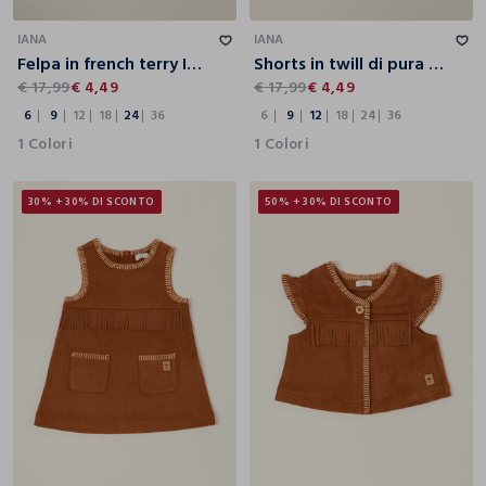
6
9
12
18
24
36
6
9
12
18
24
36
IANA
IANA
Felpa in french terry IANA neonata
Shorts in twill di pura viscosa IANA neonata
€ 17,99
€ 4,49
€ 17,99
€ 4,49
6
9
12
18
24
36
6
9
12
18
24
36
1 Colori
1 Colori
30% + 30% DI SCONTO
50% + 30% DI SCONTO
6
9
12
18
24
36
6
9
12
18
24
36