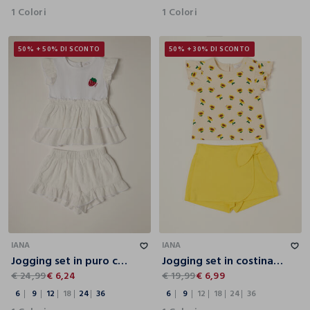
1 Colori
1 Colori
50% + 50% DI SCONTO
50% + 30% DI SCONTO
6
9
12
18
24
36
6
9
12
18
24
36
IANA
IANA
Jogging set in puro cotone IANA neonata
Jogging set in costina di cotone stretch IANA
€ 24,99
€ 6,24
€ 19,99
€ 6,99
6
9
12
18
24
36
6
9
12
18
24
36