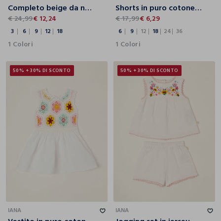
Completo beige da neonata in puro cotone con stampa floreale
Shorts in puro cotone IANA
€ 24,99
€ 12,24
€ 17,99
€ 6,29
3
6
9
12
18
6
9
12
18
24
36
1 Colori
1 Colori
50% + 30% DI SCONTO
50% + 30% DI SCONTO
6
9
12
18
24
36
6
9
12
18
24
36
IANA
IANA