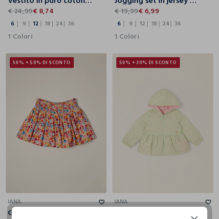
Vestito in puro cotone IANA
Jogging set in jersey di cotone stretch IANA
€ 24,99
€ 8,74
€ 19,99
€ 6,99
6
9
12
18
24
36
6
9
12
18
24
36
1 Colori
1 Colori
50% + 50% DI SCONTO
50% + 30% DI SCONTO
6
9
12
18
24
36
12
18
24
36
IANA
IANA
Gonna in viscosa a fiori IANA neonata
Giacca reversibile con cappuccio da neonata