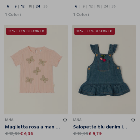
6
9
12
18
24
36
6
9
12
18
24
36
1 Colori
1 Colori
30% + 30% DI SCONTO
30% + 30% DI SCONTO
6
9
12
18
24
36
3
6
9
12
18
IANA
IANA
Maglietta rosa a maniche corte in misto cotone con applicazioni da neonata
Salopette blu denim in puro cotone da neonata
€ 12,99
€ 6,36
€ 19,99
€ 9,79