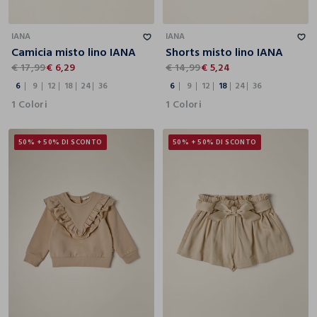
6
9
12
18
24
36
6
9
12
18
24
36
IANA
IANA
Camicia misto lino IANA
Shorts misto lino IANA
€ 17,99
€ 6,29
€ 14,99
€ 5,24
6
9
12
18
24
36
6
9
12
18
24
36
1 Colori
1 Colori
50% + 50% DI SCONTO
50% + 50% DI SCONTO