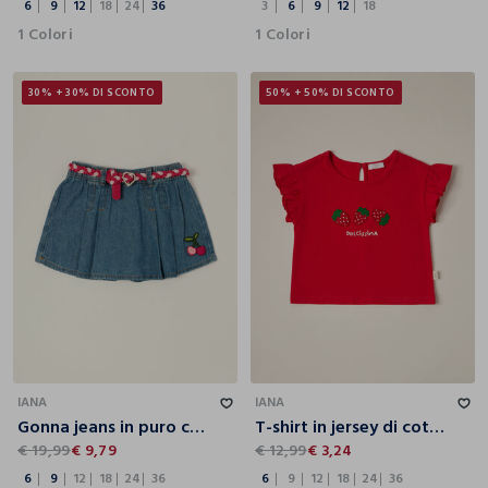
6
9
12
18
24
36
3
6
9
12
18
1 Colori
1 Colori
30% + 30% DI SCONTO
50% + 50% DI SCONTO
6
9
12
18
24
36
6
9
12
18
24
36
IANA
IANA
Gonna jeans in puro cotone con ricamo ciliegia da neonata
T-shirt in jersey di cotone stretch IANA neonata
€ 19,99
€ 9,79
€ 12,99
€ 3,24
6
9
12
18
24
36
6
9
12
18
24
36