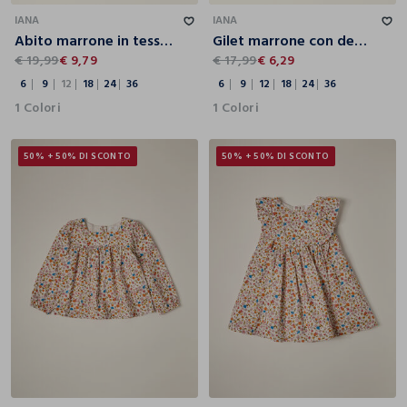
IANA
IANA
Abito marrone in tessuto elasticizzato con dettagli a frange da neonata
Gilet marrone con dettagli a frange in tessuto elasticizzato da neonata
€ 19,99
€ 9,79
€ 17,99
€ 6,29
6
9
12
18
24
36
6
9
12
18
24
36
1 Colori
1 Colori
50% + 50% DI SCONTO
50% + 50% DI SCONTO
6
9
12
18
24
36
6
9
12
18
24
36