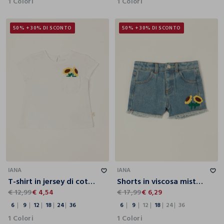
1 Colori
1 Colori
50% + 30% DI SCONTO
50% + 30% DI SCONTO
6
9
12
18
24
36
6
9
12
18
24
36
IANA
IANA
T-shirt in jersey di cotone stretch IANA
Shorts in viscosa misto cotone IANA
€ 12,99
€ 4,54
€ 17,99
€ 6,29
6
9
12
18
24
36
6
9
12
18
24
36
1 Colori
1 Colori