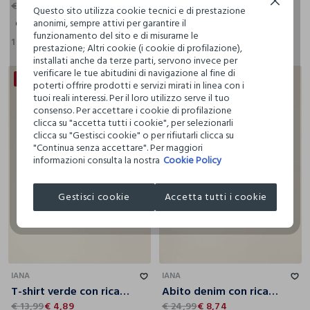
Continua senza accettare
€ 17,99
€ 4,49
€ 29,99
€ 10,49
Questo sito utilizza cookie tecnici e di prestazione
anonimi, sempre attivi per garantire il
6
9
12
18
24
36
12
18
24
36
funzionamento del sito e di misurarne le
1 Colori
1 Colori
prestazione; Altri cookie (i cookie di profilazione),
installati anche da terze parti, servono invece per
verificare le tue abitudini di navigazione al fine di
50% + 30% DI SCONTO
50% + 30% DI SCONTO
poterti offrire prodotti e servizi mirati in linea con i
tuoi reali interessi. Per il loro utilizzo serve il tuo
consenso. Per accettare i cookie di profilazione
clicca su "accetta tutti i cookie", per selezionarli
clicca su "Gestisci cookie" o per rifiutarli clicca su
"Continua senza accettare". Per maggiori
informazioni consulta la nostra
Cookie Policy
Gestisci cookie
Accetta tutti i cookie
6
9
12
18
24
36
6
9
12
18
24
36
IANA
IANA
T-shirt verde con ricami in misto cotone da neonata slim fit
Abito denim con ricami ciliegie in puro cotone da neonata
€ 13,99
€ 4,89
€ 24,99
€ 8,74