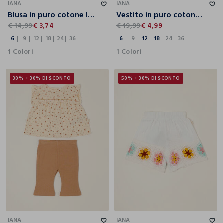
IANA
IANA
Blusa in puro cotone IANA neonata
Vestito in puro cotone IANA neonata
€ 14,99
€ 3,74
€ 19,99
€ 4,99
6
9
12
18
24
36
6
9
12
18
24
36
1 Colori
1 Colori
30% + 30% DI SCONTO
50% + 30% DI SCONTO
3
6
9
12
18
6
9
12
18
24
36
IANA
IANA