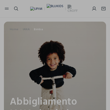
NAVIGATION.ARIA.GOTOMAINCONTENT
NAVIGATION.ARIA.GOTOFOOTER
Home
IANA
Bimba
Abbigliamento