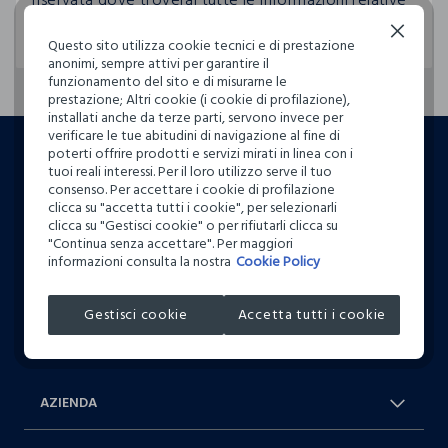
riservata dove troverai tutte le informazioni relative
ai tuoi ordini.
Continua senza accettare
Questo sito utilizza cookie tecnici e di prestazione
anonimi, sempre attivi per garantire il
funzionamento del sito e di misurarne le
prestazione; Altri cookie (i cookie di profilazione),
installati anche da terze parti, servono invece per
footer.ariatitle
verificare le tue abitudini di navigazione al fine di
poterti offrire prodotti e servizi mirati in linea con i
Un click, un regalo:
tuoi reali interessi. Per il loro utilizzo serve il tuo
-10% subito per te 💌
consenso. Per accettare i cookie di profilazione
clicca su "accetta tutti i cookie", per selezionarli
clicca su "Gestisci cookie" o per rifiutarli clicca su
Iscriviti ora alla newsletter e ottieni il
-10% di sconto
sul
"Continua senza accettare". Per maggiori
tuo prossimo acquisto!
informazioni consulta la nostra
Cookie Policy
Gestisci cookie
Accetta tutti i cookie
AZIENDA
Chi Siamo
Franchising