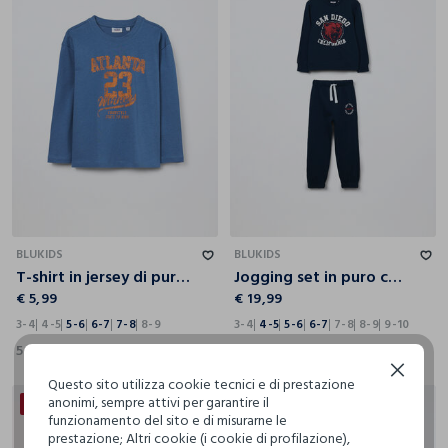
3-4
4-5
5-6
6-7
7-8
8-9
3-4
4-5
5-6
6-7
7-8
8-9
9-10
BLUKIDS
BLUKIDS
T-shirt in jersey di puro cotone bambino
Jogging set in puro cotone fleece bambino
€ 5,99
€ 19,99
3-4
4-5
5-6
6-7
7-8
8-9
3-4
4-5
5-6
6-7
7-8
8-9
9-10
5 Colori
4 Colori
Continua senza accettare
Questo sito utilizza cookie tecnici e di prestazione
anonimi, sempre attivi per garantire il
50% + 50% DI SCONTO
funzionamento del sito e di misurarne le
prestazione; Altri cookie (i cookie di profilazione),