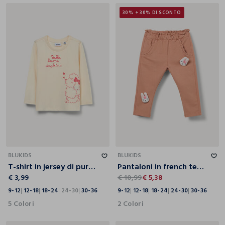
30% + 30% DI SCONTO
9-12
12-18
18-24
24-30
30-36
9-12
12-18
18-24
24-30
30-36
BLUKIDS
BLUKIDS
T-shirt in jersey di puro cotone bimba
Pantaloni in french terry di cotone stretch bimba
€ 3,99
€ 10,99
€ 5,38
9-12
12-18
18-24
24-30
30-36
9-12
12-18
18-24
24-30
30-36
5 Colori
2 Colori