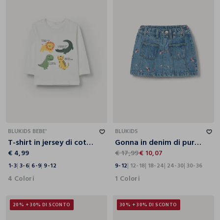
1-3
3-6
6-9
9-12
9-12
12-18
18-24
24-30
30-36
BLUKIDS BEBE'
BLUKIDS
T-shirt in jersey di cotone stretch neonato
Gonna in denim di puro cotone bimba
€ 4,99
€ 17,99
€ 10,07
1-3
3-6
6-9
9-12
9-12
12-18
18-24
24-30
30-36
4 Colori
1 Colori
20% + 30% DI SCONTO
30% + 30% DI SCONTO