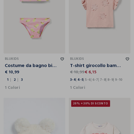
1
2
3
3-4
4-5
5-6
6-7
7-8
8-9
9-10
BLUKIDS
BLUKIDS
Costume da bagno bikini
T-shirt girocollo bambina
€ 10,99
€ 10,99
€ 6,15
1
2
3
3-4
4-5
5-6
6-7
7-8
8-9
9-10
1 Colori
1 Colori
20% + 30% DI SCONTO