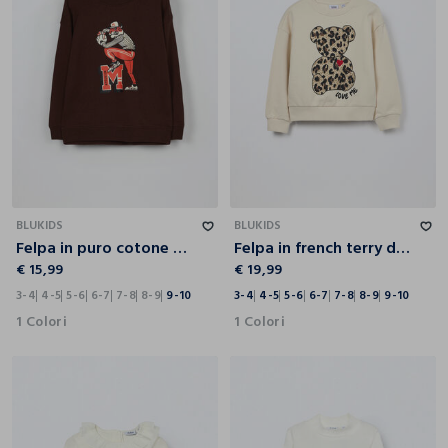
3-4
4-5
5-6
6-7
7-8
8-9
9-10
3-4
4-5
5-6
6-7
7-8
8-9
9-10
BLUKIDS
BLUKIDS
Felpa in puro cotone bambino
Felpa in french terry di puro cotone bambina
€ 15,99
€ 19,99
3-4
4-5
5-6
6-7
7-8
8-9
9-10
3-4
4-5
5-6
6-7
7-8
8-9
9-10
1 Colori
1 Colori