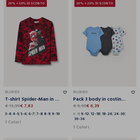
20% + 30% DI SCONTO
20% + 20% DI SCONTO
3-4
4-5
5-6
6-7
7-8
8-9
9-10
6-9
9-12
12-18
18-24
24-30
30-36
BLUKIDS
BLUKIDS
T-shirt Spider-Man in puro cotone bambino
Pack 3 body in costina di puro cotone
€ 13,99
€ 7,83
€ 9,99
€ 6,39
3-4
4-5
5-6
6-7
7-8
8-9
9-10
6-9
9-12
12-18
18-24
24-30
30-36
1 Colori
1 Colori