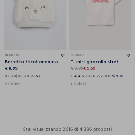
42-44
46-48
50-52
3-4
4-5
5-6
6-7
7-8
8-9
9-10
BLUKIDS
BLUKIDS
Berretto tricot neonata
T-shirt girocollo stretch bambina
€ 8,99
€ 9,99
€ 5,59
42-44
46-48
50-52
3-4
4-5
5-6
6-7
7-8
8-9
9-10
2 Colori
1 Colori
Stai visualizzando 2616 di 4.886 prodotti