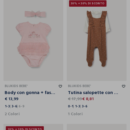
30% + 30% DI SCONTO
1-3
3-6
6-9
0-1
1-3
3-6
BLUKIDS BEBE'
BLUKIDS BEBE'
Body con gonna + fascetta in jersey di cotone stretch neonata
Tutina salopette con stampa neonata
€ 13,99
€ 17,99
€ 8,81
1-3
3-6
6-9
0-1
1-3
3-6
2 Colori
1 Colori
20% + 20% DI SCONTO