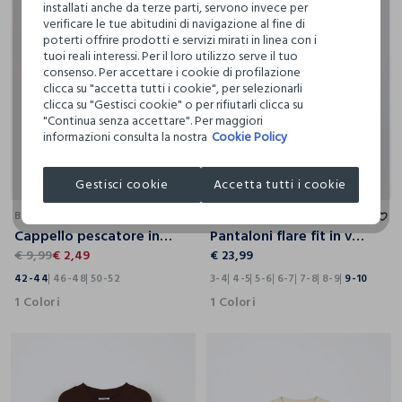
installati anche da terze parti, servono invece per
verificare le tue abitudini di navigazione al fine di
poterti offrire prodotti e servizi mirati in linea con i
tuoi reali interessi. Per il loro utilizzo serve il tuo
consenso. Per accettare i cookie di profilazione
clicca su "accetta tutti i cookie", per selezionarli
clicca su "Gestisci cookie" o per rifiutarli clicca su
"Continua senza accettare". Per maggiori
informazioni consulta la nostra
Cookie Policy
Gestisci cookie
Accetta tutti i cookie
42-44
46-48
50-52
3-4
4-5
5-6
6-7
7-8
8-9
9-10
BLUKIDS
BLUKIDS
Cappello pescatore in puro cotone neonato
Pantaloni flare fit in velluto bambina
€ 9,99
€ 2,49
€ 23,99
42-44
46-48
50-52
3-4
4-5
5-6
6-7
7-8
8-9
9-10
1 Colori
1 Colori