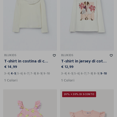
3-4
4-5
5-6
6-7
7-8
8-9
9-10
3-4
4-5
5-6
6-7
7-8
8-9
9-10
BLUKIDS
BLUKIDS
T-shirt in costina di cotone stretch bambina
T-shirt in jersey di cotone stretch bambina
€ 14,99
€ 12,99
3-4
4-5
5-6
6-7
7-8
8-9
9-10
3-4
4-5
5-6
6-7
7-8
8-9
9-10
1 Colori
1 Colori
20% + 30% DI SCONTO