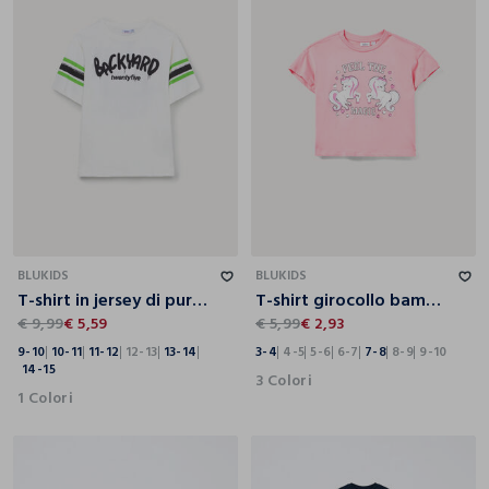
9-10
10-11
11-12
12-13
13-14
14-15
3-4
4-5
5-6
6-7
7-8
8-9
9-10
BLUKIDS
BLUKIDS
T-shirt in jersey di puro cotone ragazzo
T-shirt girocollo bambina
€ 9,99
€ 5,59
€ 5,99
€ 2,93
9-10
10-11
11-12
12-13
13-14
3-4
4-5
5-6
6-7
7-8
8-9
9-10
14-15
3 Colori
1 Colori