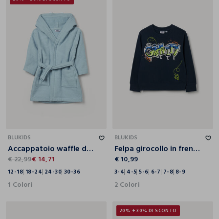
12-18
18-24
24-30
30-36
3-4
4-5
5-6
6-7
7-8
8-9
BLUKIDS
BLUKIDS
Accappatoio waffle di puro cotone neonato
Felpa girocollo in french terry di puro cotone bambino
€ 22,99
€ 14,71
€ 10,99
12-18
18-24
24-30
30-36
3-4
4-5
5-6
6-7
7-8
8-9
1 Colori
2 Colori
20% + 30% DI SCONTO