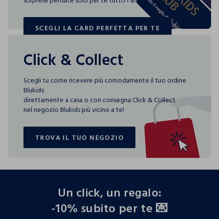
sorprese pensate solo per te tutto l'anno!
SCEGLI LA CARD PERFETTA PER TE
SCEGLI LA CARD PERFETTA PER TE
Click & Collect
Scegli tu come ricevere più comodamente il tuo ordine
Blukids:
direttamente a casa o con consegna Click & Collect
nel negozio Blukids più vicino a te!
TROVA IL TUO NEGOZIO
TROVA IL TUO NEGOZIO
footer.ariatitle
Un click, un regalo:
-10% subito per te 💌