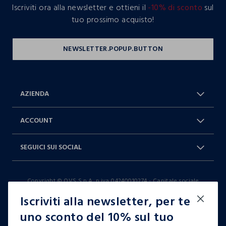
Iscriviti ora alla newsletter e ottieni il
-10% di sconto
sul
tuo prossimo acquisto!
AZIENDA
Chi Siamo
Franchising
ACCOUNT
Spedizioni
Resi e cambi
Log in / Sign in
Ordini
SEGUICI SUI SOCIAL
Dichiarazione accessibilità
RaccogliAMO
Carta Fedeltà Blukids
I nostri partner
Facebook
Instagram
FAQ
Contattaci: 0412399081 (lun-ven
Copyright © OVS S.p.A, p.iva 04240010274 - Capitale sociale
TikTok
9-17)
290.923.470,04
Iscriviti alla newsletter, per te
it |
italiano
uno sconto del 10% sul tuo