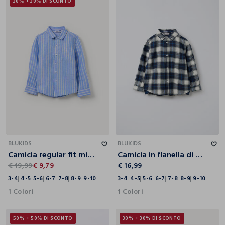
30% + 30% DI SCONTO
3-4
4-5
5-6
6-7
7-8
8-9
9-10
3-4
4-5
5-6
6-7
7-8
8-9
9-10
BLUKIDS
BLUKIDS
Camicia regular fit misto lino bambino
Camicia in flanella di puro cotone con colletto botton down Fit Regular bambino
€ 19,99
€ 9,79
€ 16,99
3-4
4-5
5-6
6-7
7-8
8-9
9-10
3-4
4-5
5-6
6-7
7-8
8-9
9-10
1 Colori
1 Colori
50% + 50% DI SCONTO
30% + 30% DI SCONTO