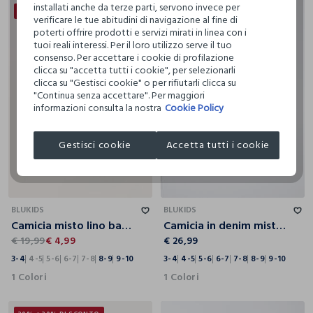
installati anche da terze parti, servono invece per
50% + 50% DI SCONTO
verificare le tue abitudini di navigazione al fine di
poterti offrire prodotti e servizi mirati in linea con i
tuoi reali interessi. Per il loro utilizzo serve il tuo
consenso. Per accettare i cookie di profilazione
clicca su "accetta tutti i cookie", per selezionarli
clicca su "Gestisci cookie" o per rifiutarli clicca su
"Continua senza accettare". Per maggiori
informazioni consulta la nostra
Cookie Policy
Gestisci cookie
Accetta tutti i cookie
3-4
4-5
5-6
6-7
7-8
8-9
9-10
3-4
4-5
5-6
6-7
7-8
8-9
9-10
BLUKIDS
BLUKIDS
Camicia misto lino bambino
Camicia in denim misto cotone Fit Regular bambino
€ 19,99
€ 4,99
€ 26,99
3-4
4-5
5-6
6-7
7-8
8-9
9-10
3-4
4-5
5-6
6-7
7-8
8-9
9-10
1 Colori
1 Colori