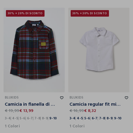
30% + 20% DI SCONTO
30% + 30% DI SCONTO
3-4
4-5
5-6
6-7
7-8
8-9
9-10
3-4
4-5
5-6
6-7
7-8
8-9
9-10
BLUKIDS
BLUKIDS
Camicia in flanella di puro cotone bambino
Camicia regular fit misto lino bambino
€ 19,99
€ 13,99
€ 16,99
€ 8,32
3-4
4-5
5-6
6-7
7-8
8-9
9-10
3-4
4-5
5-6
6-7
7-8
8-9
9-10
1 Colori
1 Colori