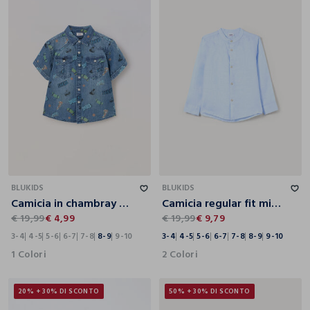
3-4
4-5
5-6
6-7
7-8
8-9
9-10
3-4
4-5
5-6
6-7
7-8
8-9
9-10
BLUKIDS
BLUKIDS
Camicia in chambray di puro cotone bambino
Camicia regular fit misto lino bambino
€ 19,99
€ 4,99
€ 19,99
€ 9,79
3-4
4-5
5-6
6-7
7-8
8-9
9-10
3-4
4-5
5-6
6-7
7-8
8-9
9-10
1 Colori
2 Colori
20% + 30% DI SCONTO
50% + 30% DI SCONTO