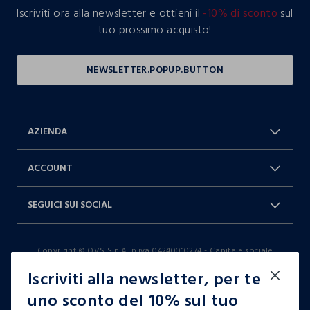
Iscriviti ora alla newsletter e ottieni il
-10% di sconto
sul
tuo prossimo acquisto!
AZIENDA
Chi Siamo
Franchising
ACCOUNT
Spedizioni
Resi e cambi
Log in / Sign in
Ordini
SEGUICI SUI SOCIAL
Dichiarazione accessibilità
RaccogliAMO
Carta Fedeltà Blukids
I nostri partner
Facebook
Instagram
FAQ
Contattaci: 0412399081 (lun-ven
Copyright © OVS S.p.A, p.iva 04240010274 - Capitale sociale
TikTok
9-17)
290.923.470,04
Iscriviti alla newsletter, per te
it |
italiano
uno sconto del 10% sul tuo