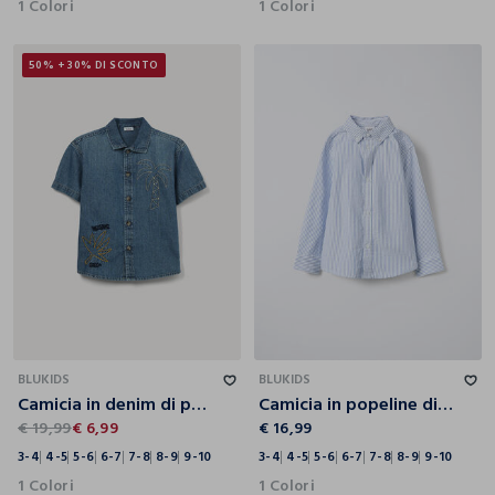
1 Colori
1 Colori
50% + 30% DI SCONTO
3-4
4-5
5-6
6-7
7-8
8-9
9-10
3-4
4-5
5-6
6-7
7-8
8-9
9-10
BLUKIDS
BLUKIDS
Camicia in denim di puro cotone bambino
Camicia in popeline di puro cotone Fit Regular bambino
€ 19,99
€ 6,99
€ 16,99
3-4
4-5
5-6
6-7
7-8
8-9
9-10
3-4
4-5
5-6
6-7
7-8
8-9
9-10
1 Colori
1 Colori