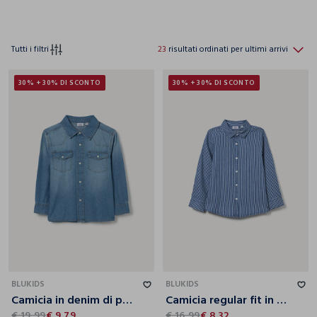
Tutti i filtri
23
risultati ordinati per ultimi arrivi
30% + 30% DI SCONTO
30% + 30% DI SCONTO
3-4
4-5
5-6
6-7
7-8
8-9
9-10
3-4
4-5
5-6
6-7
7-8
8-9
9-10
BLUKIDS
BLUKIDS
Camicia in denim di puro cotone bambino
Camicia regular fit in puro cotone chambray bambino
€ 19,99
€ 9,79
€ 16,99
€ 8,32