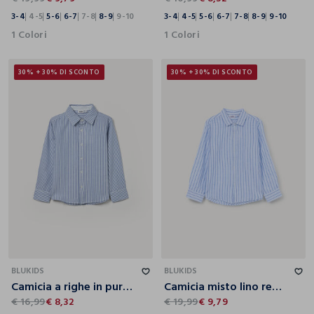
3-4
4-5
5-6
6-7
7-8
8-9
9-10
3-4
4-5
5-6
6-7
7-8
8-9
9-10
1 Colori
1 Colori
30% + 30% DI SCONTO
30% + 30% DI SCONTO
3-4
4-5
5-6
6-7
7-8
8-9
9-10
3-4
4-5
5-6
6-7
7-8
8-9
9-10
BLUKIDS
BLUKIDS
Camicia a righe in puro cotone regular fit bambino
Camicia misto lino regolar fit bambino
€ 16,99
€ 8,32
€ 19,99
€ 9,79