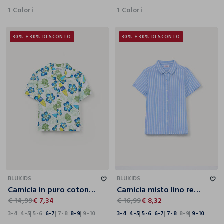
1 Colori
1 Colori
30% + 30% DI SCONTO
30% + 30% DI SCONTO
3-4
4-5
5-6
6-7
7-8
8-9
9-10
3-4
4-5
5-6
6-7
7-8
8-9
9-10
BLUKIDS
BLUKIDS
Camicia in puro cotone regular fit bambino
Camicia misto lino regolar fit bambino
€ 14,99
€ 7,34
€ 16,99
€ 8,32
3-4
4-5
5-6
6-7
7-8
8-9
9-10
3-4
4-5
5-6
6-7
7-8
8-9
9-10