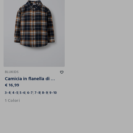
3-4
4-5
5-6
6-7
7-8
8-9
9-10
BLUKIDS
Camicia in flanella di puro cotone Fit Regular bambino
€ 16,99
3-4
4-5
5-6
6-7
7-8
8-9
9-10
1 Colori