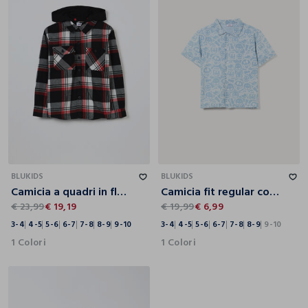
3-4
4-5
5-6
6-7
7-8
8-9
9-10
3-4
4-5
5-6
6-7
7-8
8-9
9-10
BLUKIDS
BLUKIDS
Camicia a quadri in flanella di puro cotone bambino
Camicia fit regular con colletto alla francese in denim di puro cotone bambino
€ 23,99
€ 19,19
€ 19,99
€ 6,99
3-4
4-5
5-6
6-7
7-8
8-9
9-10
3-4
4-5
5-6
6-7
7-8
8-9
9-10
1 Colori
1 Colori