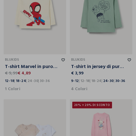
12-18
18-24
24-30
30-36
9-12
12-18
18-24
24-30
30-36
BLUKIDS
BLUKIDS
T-shirt Marvel in puro cotone bimbo
T-shirt in jersey di puro cotone bimbo
€ 9,99
€ 4,89
€ 3,99
12-18
18-24
24-30
30-36
9-12
12-18
18-24
24-30
30-36
1 Colori
4 Colori
20% + 20% DI SCONTO