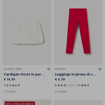
1-3
3-6
6-9
3-4
4-5
5-6
6-7
7-8
8-9
BLUKIDS BEBE'
BLUKIDS
Cardigan tricot in puro cotone neonata
Leggings in jersey di cotone stretch bambina
€ 16,99
€ 4,99
1-3
3-6
6-9
3-4
4-5
5-6
6-7
7-8
8-9
1 Colori
4 Colori
30% + 30% DI SCONTO