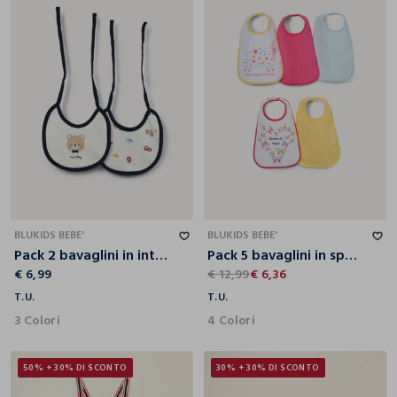
T.U.
T.U.
BLUKIDS BEBE'
BLUKIDS BEBE'
Pack 2 bavaglini in interlock di puro cotone neonato
Pack 5 bavaglini in spugna misto cotone neonata
€ 6,99
€ 12,99
€ 6,36
T.U.
T.U.
3 Colori
4 Colori
50% + 30% DI SCONTO
30% + 30% DI SCONTO