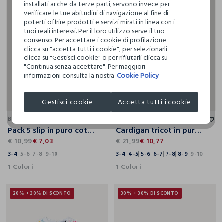
installati anche da terze parti, servono invece per
verificare le tue abitudini di navigazione al fine di
poterti offrire prodotti e servizi mirati in linea con i
tuoi reali interessi. Per il loro utilizzo serve il tuo
consenso. Per accettare i cookie di profilazione
clicca su "accetta tutti i cookie", per selezionarli
clicca su "Gestisci cookie" o per rifiutarli clicca su
"Continua senza accettare". Per maggiori
informazioni consulta la nostra
Cookie Policy
Gestisci cookie
Accetta tutti i cookie
3-4
5-6
7-8
9-10
3-4
4-5
5-6
6-7
7-8
8-9
9-10
BLUKIDS
BLUKIDS
Pack 5 slip in puro cotone bambino
Cardigan tricot in puro cotone bambina
€ 10,99
€ 7,03
€ 21,99
€ 10,77
3-4
5-6
7-8
9-10
3-4
4-5
5-6
6-7
7-8
8-9
9-10
1 Colori
1 Colori
20% + 30% DI SCONTO
30% + 30% DI SCONTO