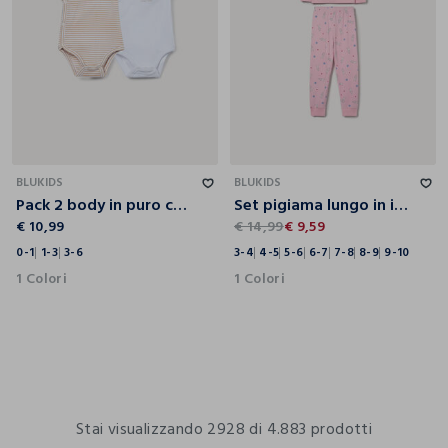
0-1
1-3
3-6
3-4
4-5
5-6
6-7
7-8
8-9
9-10
BLUKIDS
BLUKIDS
Pack 2 body in puro cotone
Set pigiama lungo in interlock di puro cotone bambina
€ 10,99
€ 14,99
€ 9,59
0-1
1-3
3-6
3-4
4-5
5-6
6-7
7-8
8-9
9-10
1 Colori
1 Colori
Stai visualizzando 2928 di 4.883 prodotti