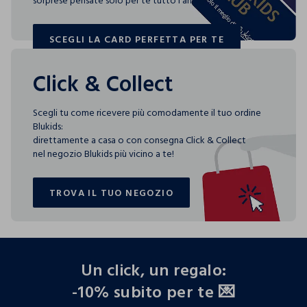
sorprese pensate solo per te tutto l'anno!
SCEGLI LA CARD PERFETTA PER TE
SCEGLI LA CARD PERFETTA PER TE
Click & Collect
Scegli tu come ricevere più comodamente il tuo ordine
Blukids:
direttamente a casa o con consegna Click & Collect
nel negozio Blukids più vicino a te!
TROVA IL TUO NEGOZIO
TROVA IL TUO NEGOZIO
footer.ariatitle
Un click, un regalo:
-10% subito per te 💌