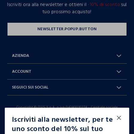
Iscriviti ora alla newsletter e ottieni il
-10% di sconto
sul
tuo prossimo acquisto!
AZIENDA
Chi Siamo
Franchising
ACCOUNT
Spedizioni
Resi e cambi
Log in / Sign in
Ordini
SEGUICI SUI SOCIAL
Dichiarazione accessibilità
RaccogliAMO
Carta Fedeltà Blukids
I nostri partner
Facebook
Instagram
FAQ
Contattaci: 0412399081 (lun-ven
Copyright © OVS S.p.A, p.iva 04240010274 - Capitale sociale
TikTok
9-17)
290.923.470,04
Iscriviti alla newsletter, per te
it |
italiano
uno sconto del 10% sul tuo