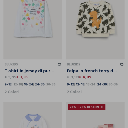
9-12
12-18
18-24
24-30
30-36
9-12
12-18
18-24
24-30
30-36
BLUKIDS
BLUKIDS
T-shirt in jersey di puro cotone bimba
Felpa in french terry di puro cotone bimbo
€ 5,99
€ 3,35
€ 9,99
€ 4,89
9-12
12-18
18-24
24-30
30-36
9-12
12-18
18-24
24-30
30-36
2 Colori
2 Colori
20% + 20% DI SCONTO