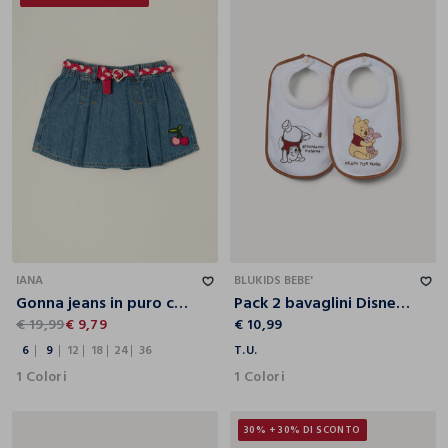
6
9
12
18
24
36
T.U.
IANA
BLUKIDS BEBE'
Gonna jeans in puro cotone con ricamo ciliegia da neonata
Pack 2 bavaglini Disney in spugna neonato
€ 19,99
€ 9,79
€ 10,99
6
9
12
18
24
36
T.U.
1 Colori
1 Colori
30% + 30% DI SCONTO