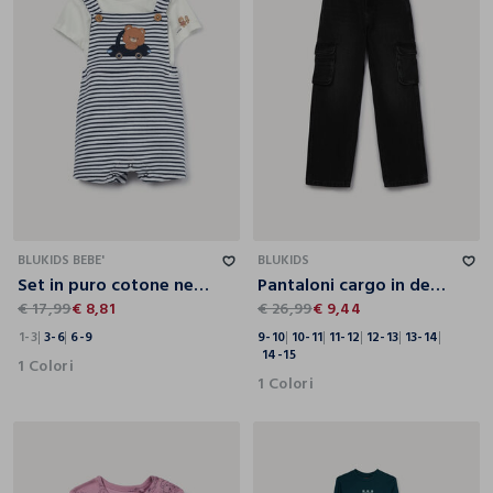
1-3
3-6
6-9
9-10
10-11
11-12
12-13
13-14
14-15
BLUKIDS BEBE'
BLUKIDS
Set in puro cotone neonato
Pantaloni cargo in denim di puro cotone ragazza
€ 17,99
€ 8,81
€ 26,99
€ 9,44
1-3
3-6
6-9
9-10
10-11
11-12
12-13
13-14
14-15
1 Colori
1 Colori