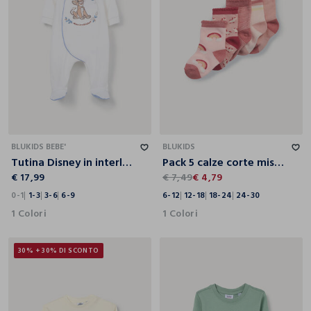
0-1
1-3
3-6
6-9
6-12
12-18
18-24
24-30
BLUKIDS BEBE'
BLUKIDS
Tutina Disney in interlock di puro cotone neonato
Pack 5 calze corte misto cotone
€ 17,99
€ 7,49
€ 4,79
0-1
1-3
3-6
6-9
6-12
12-18
18-24
24-30
1 Colori
1 Colori
30% + 30% DI SCONTO