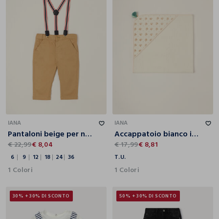
6
9
12
18
24
36
T.U.
IANA
IANA
Pantaloni beige per neonato in cotone elasticizzato con bretelle
Accappatoio bianco in puro cotone con motivo a orsetti
€ 22,99
€ 8,04
€ 17,99
€ 8,81
6
9
12
18
24
36
T.U.
1 Colori
1 Colori
30% + 30% DI SCONTO
50% + 30% DI SCONTO