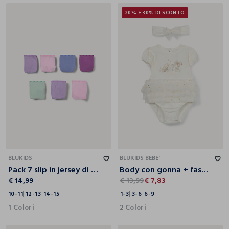
20% + 30% DI SCONTO
10-11
12-13
14-15
1-3
3-6
6-9
BLUKIDS
BLUKIDS BEBE'
Pack 7 slip in jersey di cotone stretch ragazza
Body con gonna + fascetta in jersey di cotone stretch neonata
€ 14,99
€ 13,99
€ 7,83
10-11
12-13
14-15
1-3
3-6
6-9
1 Colori
2 Colori