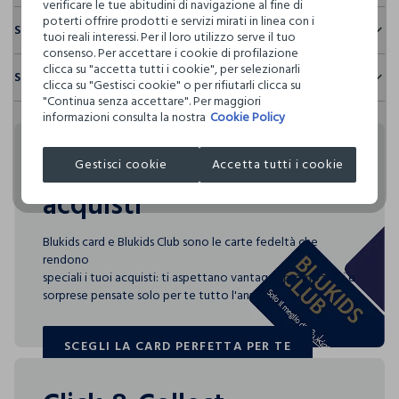
verificare le tue abitudini di navigazione al fine di
poterti offrire prodotti e servizi mirati in linea con i
Sostenibilità e trasparenza
tuoi reali interessi. Per il loro utilizzo serve il tuo
consenso. Per accettare i cookie di profilazione
Sicurezza
clicca su "accetta tutti i cookie", per selezionarli
Spedizione e resi
Il 100% dei nostri articoli viene sottoposto a test chimico-
clicca su "Gestisci cookie" o per rifiutarli clicca su
fisici, per verificarne il rispetto dei limiti che abbiamo
"Continua senza accettare". Per maggiori
Hai fino a 30 giorni dalla consegna del tuo ordine online per
definito per l’uso di sostanze chimiche, talvolta anche più
informazioni consulta la nostra
Cookie Policy
cambiare idea e restituire i prodotti che hai acquistato.
restrittivi rispetto a quelli previsti dalla normativa
internazionale.
Rendi speciali i tuoi
Gestisci cookie
Accetta tutti i cookie
Clicca qui per vedere i dettagli
acquisti
I nostri fornitori
Blukids card e Blukids Club sono le carte fedeltà che
L'OREAL ITALIA S.P.A.
rendono
MADE IN ITALY
speciali i tuoi acquisti: ti aspettano vantaggi, promozioni e
sorprese pensate solo per te tutto l'anno!
SCEGLI LA CARD PERFETTA PER TE
SCEGLI LA CARD PERFETTA PER TE