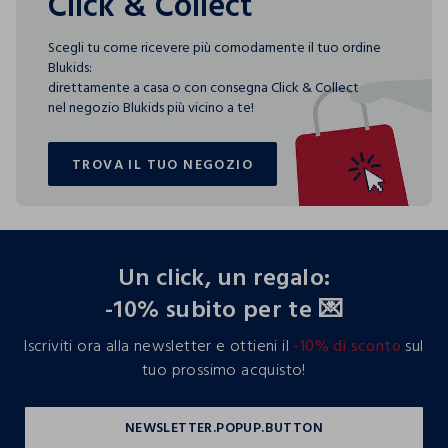
Click & Collect
Scegli tu come ricevere più comodamente il tuo ordine
Blukids:
direttamente a casa o con consegna Click & Collect
nel negozio Blukids più vicino a te!
TROVA IL TUO NEGOZIO
TROVA IL TUO NEGOZIO
footer.ariatitle
Un click, un regalo:
-10% subito per te 💌
Iscriviti ora alla newsletter e ottieni il
-10% di sconto
sul
tuo prossimo acquisto!