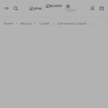
NAVIGATION.ARIA.GOTOMAINCONTENT
NAVIGATION.ARIA.GOTOFOOTER
Home
Beauty
Capelli
Trattamenti Capelli
Balsami