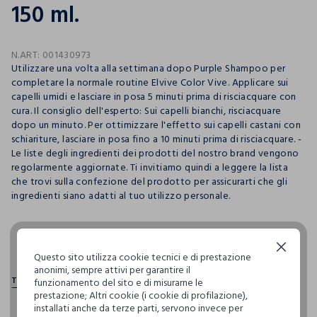
150 ml.
N.ART:
001430973
Utilizzare una volta alla settimana dopo Purple Shampoo per
completare la normale routine Elvive Color Vive. Applicare sui
capelli umidi e lasciare in posa 5 minuti prima di risciacquare con
cura. Il consiglio dell'esperto: Sui capelli bianchi, risciacquare
dopo un minuto. Per ottimizzare l'effetto sui capelli castani con
schiariture, lasciare in posa fino a 10 minuti prima di risciacquare. -
Le liste degli ingredienti dei prodotti del nostro brand vengono
regolarmente aggiornate. Ti invitiamo quindi a leggere la lista
che trovi sulla confezione del prodotto per assicurarti che gli
ingredienti siano adatti al tuo utilizzo personale.
pdp.loyalty.section.advantages
Continua senza accettare
Questo sito utilizza cookie tecnici e di prestazione
anonimi, sempre attivi per garantire il
funzionamento del sito e di misurarne le
prestazione; Altri cookie (i cookie di profilazione),
installati anche da terze parti, servono invece per