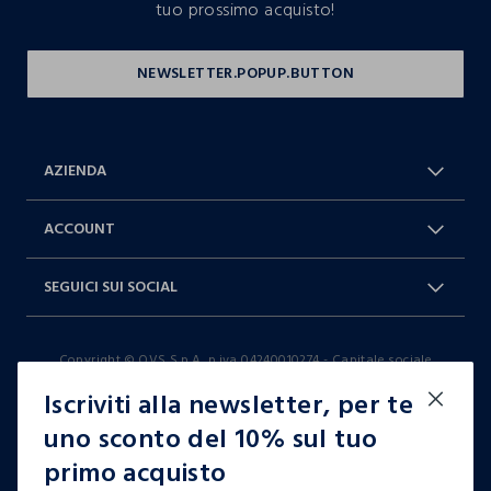
tuo prossimo acquisto!
AZIENDA
Chi Siamo
Franchising
ACCOUNT
Spedizioni
Resi e cambi
Log in / Sign in
Ordini
SEGUICI SUI SOCIAL
Dichiarazione accessibilità
RaccogliAMO
Carta Fedeltà Blukids
I nostri partner
Facebook
Instagram
FAQ
Contattaci: 0412399081 (lun-ven
Copyright © OVS S.p.A, p.iva 04240010274 - Capitale sociale
TikTok
9-17)
290.923.470,04
Iscriviti alla newsletter, per te
it |
italiano
uno sconto del 10% sul tuo
primo acquisto