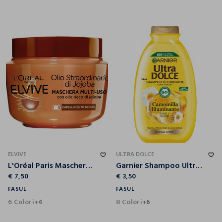
ELVIVE
ULTRA DOLCE
L'Oréal Paris Maschera Capelli Elvive Olio Straordinario, Azione Nutriente per Capelli Secchi o Spenti, 300 ml.
Garnier Shampoo Ultra Dolce, Shampoo per Capelli Chiari, Camomilla e Miele, 300 ml.
€ 7,50
€ 3,50
FASUL
FASUL
6 Colori
8 Colori
+4
+6