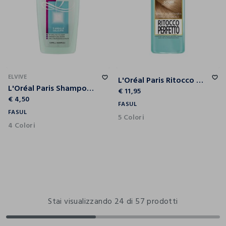
ELVIVE
L'Oréal Paris Ritocco Perfetto, Spray Istantaneo Correttore per Radici e Capelli Bianchi, Colore: Biondo Scuro, 75 ml.
L'Oréal Paris Shampoo Elvive Argilla Straordinaria, Azione Purificante e Districante, 250 ml.
€ 11,95
€ 4,50
FASUL
FASUL
5 Colori
4 Colori
Stai visualizzando 24 di 57 prodotti