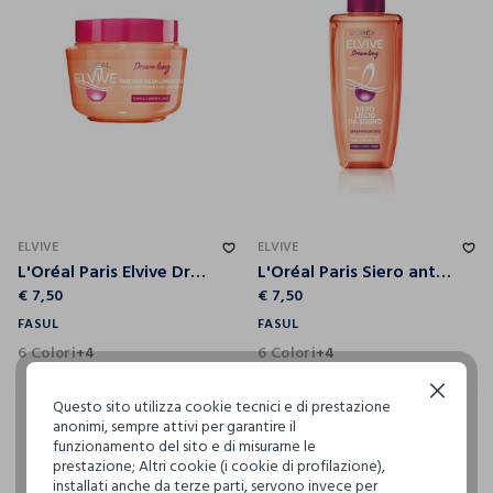
ELVIVE
ELVIVE
L'Oréal Paris Elvive Dream Long Maschera Capelli, Effetto Salva-Lunghezza, per Capelli Lunghi e Danneggiati, 300 ml.
L'Oréal Paris Siero anti-crespo Dream Long, Siero Anti Crespo per capelli lunghi, crespi, 100 ml.
€ 7,50
€ 7,50
FASUL
FASUL
6 Colori
6 Colori
+4
+4
Continua senza accettare
Questo sito utilizza cookie tecnici e di prestazione
anonimi, sempre attivi per garantire il
funzionamento del sito e di misurarne le
prestazione; Altri cookie (i cookie di profilazione),
installati anche da terze parti, servono invece per