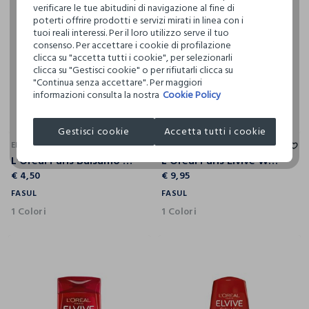
verificare le tue abitudini di navigazione al fine di
poterti offrire prodotti e servizi mirati in linea con i
tuoi reali interessi. Per il loro utilizzo serve il tuo
consenso. Per accettare i cookie di profilazione
clicca su "accetta tutti i cookie", per selezionarli
clicca su "Gestisci cookie" o per rifiutarli clicca su
"Continua senza accettare". Per maggiori
informazioni consulta la nostra
Cookie Policy
Gestisci cookie
Accetta tutti i cookie
ELVIVE
ELVIVE
L'Oréal Paris Balsamo Istantaneo Rapid Reviver Elvive Dream Long, Arricchito con Amminoacido e Olio Protettivo, per Capelli Lunghi e Danneggiati, 180 ml.
L’Oreal Paris Elvive Wonder Water, Balsamo Liquido con Tecnologia Lamellare, Trattamento per capelli lunghi e danneggiati, 200ml.
€ 4,50
€ 9,95
FASUL
FASUL
1 Colori
1 Colori