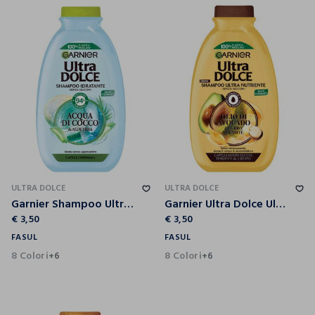
ULTRA DOLCE
ULTRA DOLCE
Garnier Shampoo Ultra Dolce Acqua di Cocco e Aloe Vera, Idrata i Capelli senza Appesantire, 300 ml.
Garnier Ultra Dolce Ultra Dolce Avocado e Karité, Shampoo per Capelli Ricci, Mossi o Crespi.
€ 3,50
€ 3,50
FASUL
FASUL
8 Colori
8 Colori
+6
+6