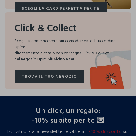
SCEGLI LA CARD PERFETTA PER TE
SCEGLI LA CARD PERFETTA PER TE
Click & Collect
Scegli tu come ricevere più comodamente il tuo ordine
Upim:
direttamente a casa o con consegna Click & Collect
nel negozio Upim più vicino a te!
TROVA IL TUO NEGOZIO
TROVA IL TUO NEGOZIO
footer.ariatitle
Un click, un regalo:
-10% subito per te 💌
Iscriviti ora alla newsletter e ottieni il
-10% di sconto
sul