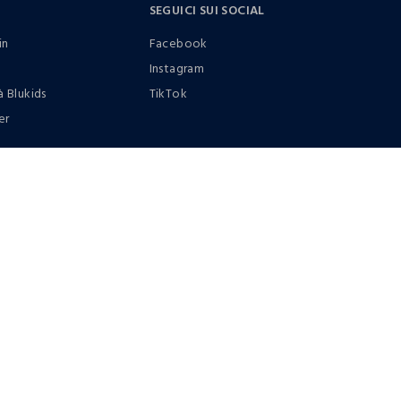
SEGUICI SUI SOCIAL
in
Facebook
Instagram
à Blukids
TikTok
er
0412399081 (lun-ven 9-17)
it |
italiano