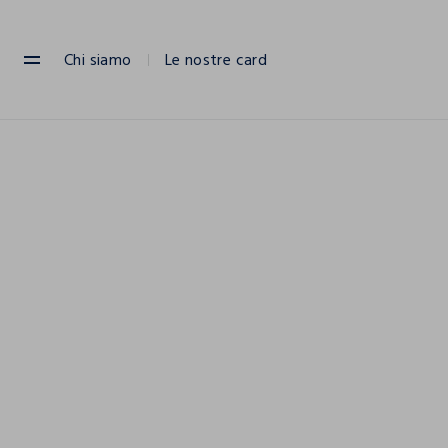
NAVIGATION.ARIA.GOTOMAINCONTENT
NAVIGATION.ARIA.GOTOFOOTER
Chi siamo
Le nostre card