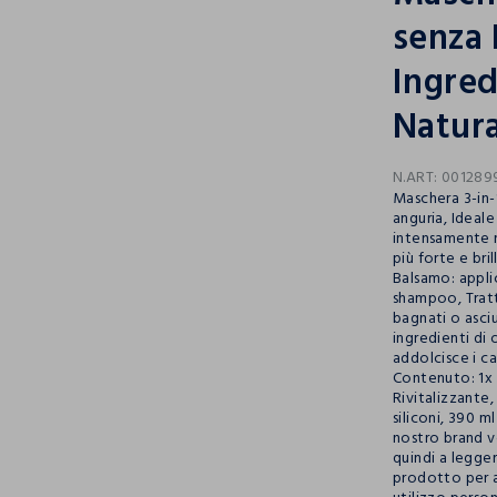
senza 
Ingred
Natura
N.ART:
001289
Maschera 3-in-
anguria, Ideale 
intensamente nu
più forte e bri
Balsamo: appli
shampoo, Tratt
bagnati o asciu
ingredienti di 
addolcisce i ca
Contenuto: 1x 
Rivitalizzante,
siliconi, 390 m
nostro brand v
quindi a legger
prodotto per as