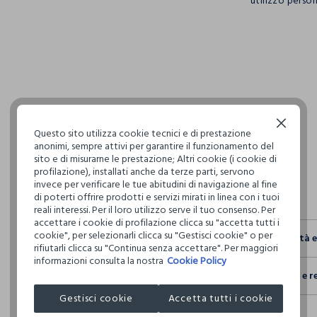
utilizzo person
pdp.loyalty.s
single.size
Continua senza accettare
Questo sito utilizza cookie tecnici e di prestazione
anonimi, sempre attivi per garantire il funzionamento del
sito e di misurarne le prestazione; Altri cookie (i cookie di
profilazione), installati anche da terze parti, servono
invece per verificare le tue abitudini di navigazione al fine
di poterti offrire prodotti e servizi mirati in linea con i tuoi
reali interessi. Per il loro utilizzo serve il tuo consenso. Per
accettare i cookie di profilazione clicca su "accetta tutti i
cookie", per selezionarli clicca su "Gestisci cookie" o per
Sostenibilità 
rifiutarli clicca su "Continua senza accettare". Per maggiori
informazioni consulta la nostra
Cookie Policy
Sicurezza
Spedizione e r
Il 100% dei n
fisici, per ve
Gestisci cookie
Accetta tutti i cookie
Hai fino a 3
definito per 
per cambiare 