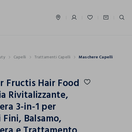
label.account.login
uty
Capelli
Trattamenti Capelli
Maschere Capelli
r Fructis Hair Food
a Rivitalizzante,
ra 3-in-1 per
i Fini, Balsamo,
era e Trattamento