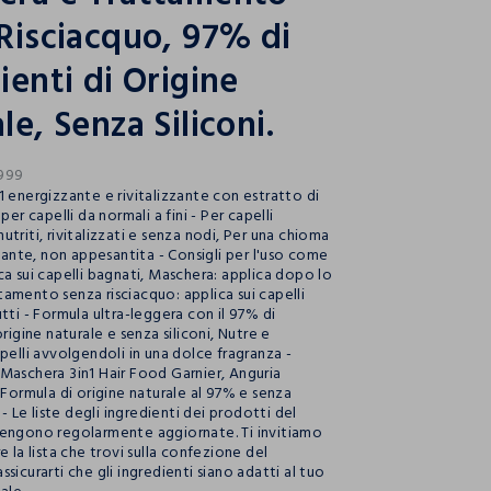
Risciacquo, 97% di
ienti di Origine
le, Senza Siliconi.
999
1 energizzante e rivitalizzante con estratto di
per capelli da normali a fini - Per capelli
triti, rivitalizzati e senza nodi, Per una chioma
llante, non appesantita - Consigli per l'uso come
ca sui capelli bagnati, Maschera: applica dopo lo
amento senza risciacquo: applica sui capelli
tti - Formula ultra-leggera con il 97% di
origine naturale e senza siliconi, Nutre e
pelli avvolgendoli in una dolce fragranza -
Maschera 3in1 Hair Food Garnier, Anguria
 Formula di origine naturale al 97% e senza
l - Le liste degli ingredienti dei prodotti del
engono regolarmente aggiornate. Ti invitiamo
e la lista che trovi sulla confezione del
sicurarti che gli ingredienti siano adatti al tuo