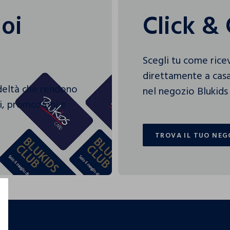
uoi
Click & 
Scegli tu come rice
direttamente a casa
edeltà che rendono
nel negozio Blukids 
gi, promozioni e
TROVA IL TUO NEG
TROVA IL TUO NEG