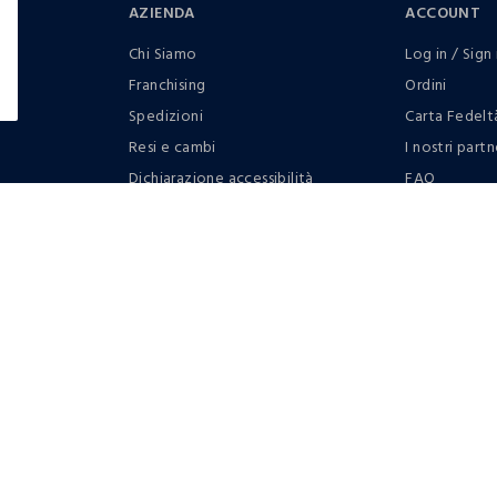
AZIENDA
ACCOUNT
Chi Siamo
Log in / Sign 
Franchising
Ordini
Spedizioni
Carta Fedelt
Resi e cambi
I nostri partn
Dichiarazione accessibilità
FAQ
RaccogliAMO
Contattaci: 