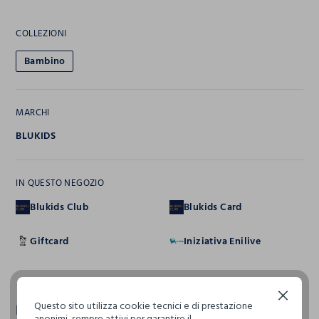
COLLEZIONI
Bambino
MARCHI
BLUKIDS
IN QUESTO NEGOZIO
Blukids Club
Blukids Card
Giftcard
Iniziativa Enilive
Continua senza accettare
Questo sito utilizza cookie tecnici e di prestazione
Recensioni
anonimi, sempre attivi per garantire il