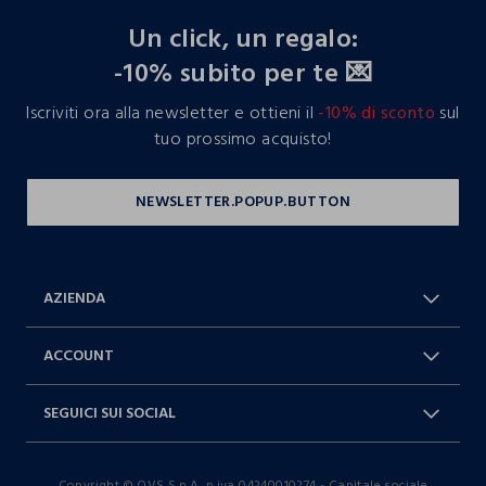
Un click, un regalo:
-10% subito per te 💌
Iscriviti ora alla newsletter e ottieni il
-10% di sconto
sul
tuo prossimo acquisto!
AZIENDA
Chi Siamo
Franchising
ACCOUNT
Spedizioni
Resi e cambi
Log in / Sign in
Ordini
SEGUICI SUI SOCIAL
Dichiarazione accessibilità
RaccogliAMO
Carta Fedeltà Blukids
I nostri partner
Facebook
Instagram
FAQ
Contattaci: 0412399081 (lun-ven
Copyright © OVS S.p.A, p.iva 04240010274 - Capitale sociale