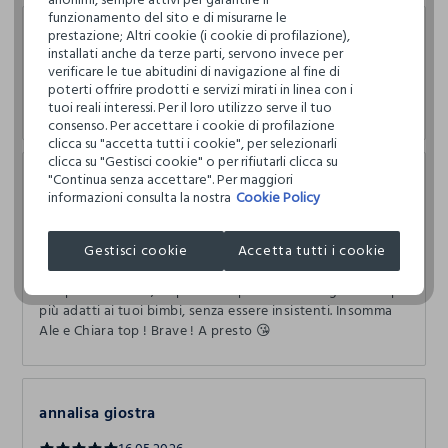
funzionamento del sito e di misurarne le
prestazione; Altri cookie (i cookie di profilazione),
Barbara D'Amore
installati anche da terze parti, servono invece per
verificare le tue abitudini di navigazione al fine di
27.07.2026
poterti offrire prodotti e servizi mirati in linea con i
Alessia topp !!!!! Fantastica ⭐️
tuoi reali interessi. Per il loro utilizzo serve il tuo
consenso. Per accettare i cookie di profilazione
clicca su "accetta tutti i cookie", per selezionarli
clicca su "Gestisci cookie" o per rifiutarli clicca su
"Continua senza accettare". Per maggiori
Eleonora Moro
informazioni consulta la nostra
Cookie Policy
06.06.2026
Gestisci cookie
Accetta tutti i cookie
Alessia e Chiara sono due commesse rare, ce ne sono
pochissime come loro perché lo fanno con passione;
sempre sorridenti, disponibili e pronte a consigliarti i capi
più adatti ai tuoi bimbi, senza essere insistenti. Insomma
Ale e Chiara top ! Brave ! A presto 😘
annalisa giostra