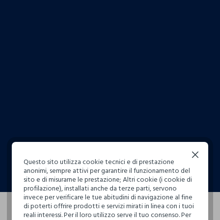
Blukids, Canotta In Puro Cotone Bambina, Donna
Blukids, Shorts In Cotone Stretch Bambina, Donna
Blukids, Shorts In Puro Cotone Bambina, Donna
Continua senza accettare
Questo sito utilizza cookie tecnici e di prestazione
9.99 EUR
4.99 EUR
anonimi, sempre attivi per garantire il funzionamento del
sito e di misurarne le prestazione; Altri cookie (i cookie di
profilazione), installati anche da terze parti, servono
invece per verificare le tue abitudini di navigazione al fine
di poterti offrire prodotti e servizi mirati in linea con i tuoi
reali interessi. Per il loro utilizzo serve il tuo consenso. Per