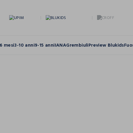
6 mesi
3-10 anni
9-15 anni
IANA
Grembiuli
Preview Blukids
Fuo
e