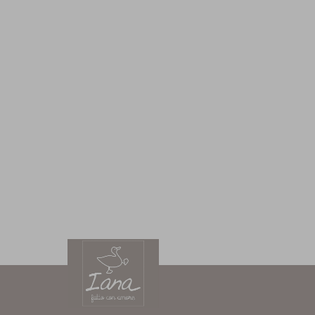
Blukids, T-shirt Nba In Puro Cotone Ragazzo, Uomo
17.99 EUR
17.99 EUR