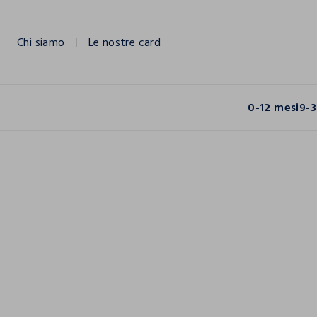
NAVIGATION.ARIA.GOTOMAINCONTENT
NAVIGATION.ARIA.GOTOFOOTER
Chi siamo
Le nostre card
0-12 mesi
9-3
Un tuffo nel color
SCOPRI LA NUOVA COLLEZIONE
SCOPRI LA NUOVA COLLEZIONE