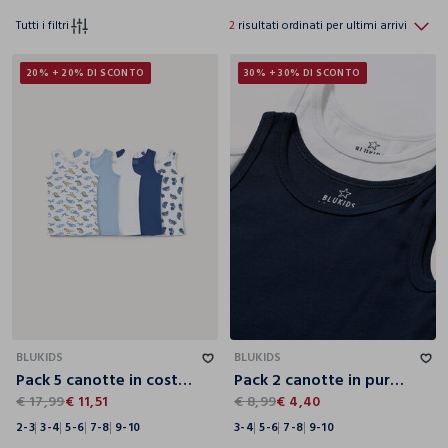
Tutti i filtri
2
risultati ordinati per ultimi arrivi
20% + 20% DI SCONTO
30% + 30% DI SCONTO
2-3
3-4
5-6
7-8
9-10
3-4
5-6
7-8
9-10
BLUKIDS
BLUKIDS
Pack 5 canotte in costina di puro cotone bambino
Pack 2 canotte in puro cotone bambino
€ 17,99
€ 11,51
€ 8,99
€ 4,40
2-3
3-4
5-6
7-8
9-10
3-4
5-6
7-8
9-10