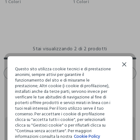
1 Colori
1 Colori
Stai visualizzando 2 di 2 prodotti
Continua senza accettare
Questo sito utilizza cookie tecnici e di prestazione
SCROLL INFINITO 🙄 ? NO GRAZIE. FILTRA!
anonimi, sempre attivi per garantire il
funzionamento del sito e di misurarne le
prestazione; Altri cookie (i cookie di profilazione),
installati anche da terze parti, servono invece per
verificare le tue abitudini di navigazione al fine di
poterti offrire prodotti e servizi mirati in linea con i
tuoi reali interessi. Per il loro utilizzo serve il tuo
consenso. Per accettare i cookie di profilazione
clicca su "accetta tutti i cookie", per selezionarli
clicca su "Gestisci cookie" o per rifiutarli clicca su
Rendi speciali i tuoi
"Continua senza accettare". Per maggiori
informazioni consulta la nostra
Cookie Policy