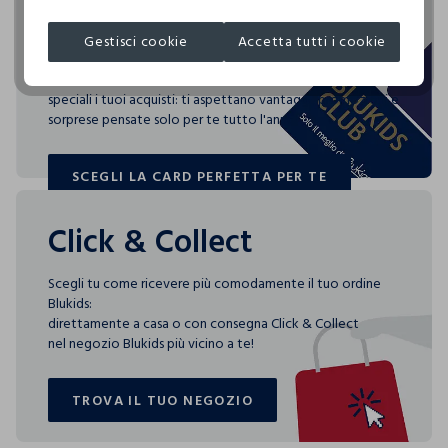
acquisti
Gestisci cookie
Accetta tutti i cookie
Blukids card e Blukids Club sono le carte fedeltà che
rendono
speciali i tuoi acquisti: ti aspettano vantaggi, promozioni e
sorprese pensate solo per te tutto l'anno!
SCEGLI LA CARD PERFETTA PER TE
SCEGLI LA CARD PERFETTA PER TE
Click & Collect
Scegli tu come ricevere più comodamente il tuo ordine
Blukids:
direttamente a casa o con consegna Click & Collect
nel negozio Blukids più vicino a te!
TROVA IL TUO NEGOZIO
TROVA IL TUO NEGOZIO