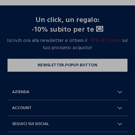
footer.ariatitle
Un click, un regalo:
-10% subito per te 💌
Iscriviti ora alla newsletter e ottieni il
-10% di sconto
sul
tuo prossimo acquisto!
AZIENDA
Chi Siamo
Franchising
ACCOUNT
Spedizioni
Resi e cambi
Log in / Sign in
Ordini
SEGUICI SUI SOCIAL
Dichiarazione accessibilità
RaccogliAMO
Carta Fedeltà Blukids
I nostri partner
Facebook
Instagram