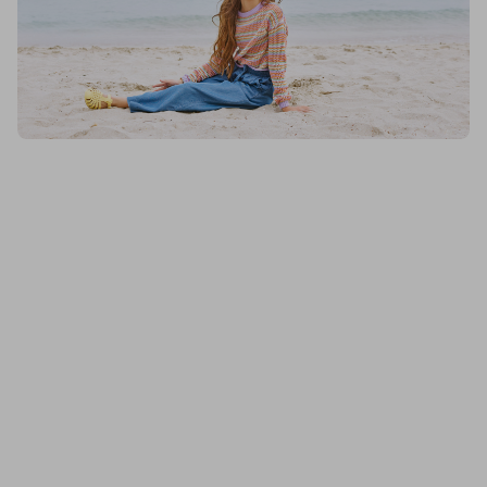
Blukids, Tricot Rigato Multicolor In Puro Cotone Ragazza, Donna
Blukids, Shorts In Denim Di Puro Cotone Ragazza, Donna