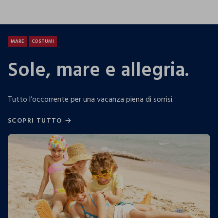
25.99 EUR
19.99 EUR
13.9
MARE
COSTUMI
Sole, mare e allegria.
Tutto l’occorrente per una vacanza piena di sorrisi.
SCOPRI TUTTO
SCOPRI TUTTO