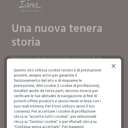
Una nuova tenera
storia
Realizziamo capi per i protagonisti di un futuro di cui
dobbiamo prenderci cura ogni giorno, fin da subito.
Continua senza accettare
Questo sito utilizza cookie tecnici e di prestazione
SCOPRI IL MONDO IANA
anonimi, sempre attivi per garantire il
SCOPRI IL MONDO IANA
funzionamento del sito e di misurarne le
prestazione; Altri cookie (i cookie di profilazione),
installati anche da terze parti, servono invece per
verificare le tue abitudini di navigazione al fine di
poterti offrire prodotti e servizi mirati in linea con i
tuoi reali interessi. Per il loro utilizzo serve il tuo
consenso. Per accettare i cookie di profilazione
clicca su "accetta tutti i cookie", per selezionarli
clicca su "Gestisci cookie" o per rifiutarli clicca su
"Continua senza accettare". Per maggiori