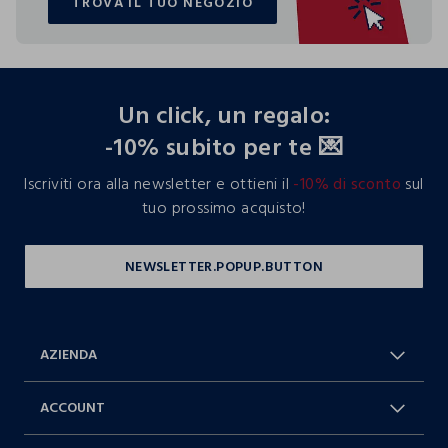
TROVA IL TUO NEGOZIO
TROVA IL TUO NEGOZIO
footer.ariatitle
Un click, un regalo:
-10% subito per te 💌
Iscriviti ora alla newsletter e ottieni il
-10% di sconto
sul
tuo prossimo acquisto!
AZIENDA
Chi Siamo
Franchising
ACCOUNT
Spedizioni
Resi e cambi
Log in / Sign in
Ordini