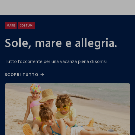
25.99 EUR
19.99 EUR
13.9
MARE
COSTUMI
Sole, mare e allegria.
Tutto l’occorrente per una vacanza piena di sorrisi.
SCOPRI TUTTO
SCOPRI TUTTO