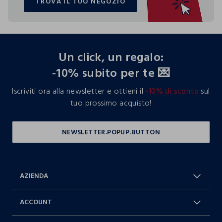
TROVA IL TUO NEGOZIO
TROVA IL TUO NEGOZIO
footer.ariatitle
Un click, un regalo:
-10% subito per te 💌
Iscriviti ora alla newsletter e ottieni il
-10% di sconto
sul
tuo prossimo acquisto!
AZIENDA
Chi Siamo
Franchising
ACCOUNT
Spedizioni
Resi e cambi
Log in / Sign in
Ordini