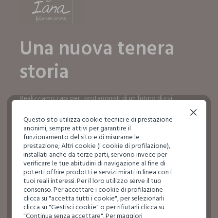
Una nuova tenera
storia
Realizziamo capi per i protagonisti di un futuro di cui
dobbiamo prenderci cura ogni giorno, fin da subito.
Continua senza accettare
Questo sito utilizza cookie tecnici e di prestazione
SCOPRI IL MONDO IANA
anonimi, sempre attivi per garantire il
SCOPRI IL MONDO IANA
funzionamento del sito e di misurarne le
prestazione; Altri cookie (i cookie di profilazione),
installati anche da terze parti, servono invece per
verificare le tue abitudini di navigazione al fine di
poterti offrire prodotti e servizi mirati in linea con i
tuoi reali interessi. Per il loro utilizzo serve il tuo
consenso. Per accettare i cookie di profilazione
clicca su "accetta tutti i cookie", per selezionarli
clicca su "Gestisci cookie" o per rifiutarli clicca su
"Continua senza accettare". Per maggiori