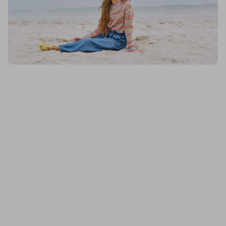
Blukids, Tricot Rigato Multicolor In Puro Cotone Ragazza, Donna
Blukids, Shorts In Denim Di Puro Cotone Ragazza, Donna