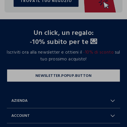
TROVA IL TUO NEGOZIO
TROVA IL TUO NEGOZIO
footer.ariatitle
Un click, un regalo:
-10% subito per te 💌
Iscriviti ora alla newsletter e ottieni il
-10% di sconto
sul
tuo prossimo acquisto!
AZIENDA
Chi Siamo
Franchising
ACCOUNT
Spedizioni
Resi e cambi
Log in / Sign in
Ordini