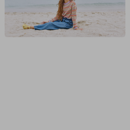
Blukids, Tricot Rigato Multicolor In Puro Cotone Ragazza, Donna
Blukids, Shorts In Denim Di Puro Cotone Ragazza, Donna