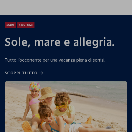
25.99 EUR
19.99 EUR
13.9
MARE
COSTUMI
Sole, mare e allegria.
Tutto l’occorrente per una vacanza piena di sorrisi.
SCOPRI TUTTO
SCOPRI TUTTO