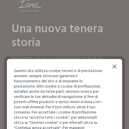
Una nuova tenera
storia
Realizziamo capi per i protagonisti di un futuro di cui
dobbiamo prenderci cura ogni giorno, fin da subito.
Continua senza accettare
Questo sito utilizza cookie tecnici e di prestazione
SCOPRI IL MONDO IANA
anonimi, sempre attivi per garantire il
SCOPRI IL MONDO IANA
funzionamento del sito e di misurarne le
prestazione; Altri cookie (i cookie di profilazione),
installati anche da terze parti, servono invece per
verificare le tue abitudini di navigazione al fine di
poterti offrire prodotti e servizi mirati in linea con i
tuoi reali interessi. Per il loro utilizzo serve il tuo
consenso. Per accettare i cookie di profilazione
clicca su "accetta tutti i cookie", per selezionarli
clicca su "Gestisci cookie" o per rifiutarli clicca su
"Continua senza accettare". Per maggiori