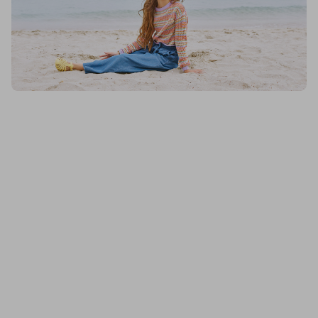
Blukids, Tricot Rigato Multicolor In Puro Cotone Ragazza, Donna
Blukids, Shorts In Denim Di Puro Cotone Ragazza, Donna