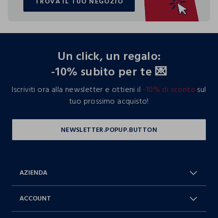
TROVA IL TUO NEGOZIO
TROVA IL TUO NEGOZIO
footer.ariatitle
Un click, un regalo:
-10% subito per te 💌
Iscriviti ora alla newsletter e ottieni il
-10% di sconto
sul
tuo prossimo acquisto!
AZIENDA
Chi Siamo
Franchising
ACCOUNT
Spedizioni
Resi e cambi
Log in / Sign in
Ordini