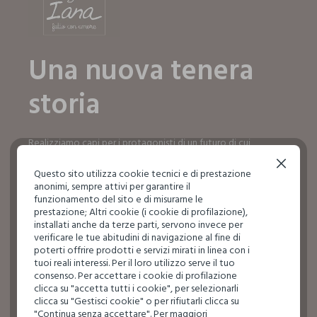
Una nuova tenera
storia
Realizziamo capi per i protagonisti di un futuro di cui
dobbiamo prenderci cura ogni giorno, fin da subito.
Continua senza accettare
Questo sito utilizza cookie tecnici e di prestazione
SCOPRI IL MONDO IANA
anonimi, sempre attivi per garantire il
SCOPRI IL MONDO IANA
funzionamento del sito e di misurarne le
prestazione; Altri cookie (i cookie di profilazione),
installati anche da terze parti, servono invece per
verificare le tue abitudini di navigazione al fine di
poterti offrire prodotti e servizi mirati in linea con i
tuoi reali interessi. Per il loro utilizzo serve il tuo
consenso. Per accettare i cookie di profilazione
clicca su "accetta tutti i cookie", per selezionarli
clicca su "Gestisci cookie" o per rifiutarli clicca su
"Continua senza accettare". Per maggiori