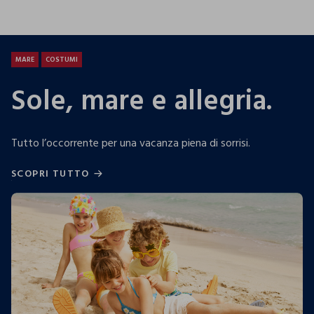
25.99 EUR
19.99 EUR
13.9
MARE
COSTUMI
Sole, mare e allegria.
Tutto l’occorrente per una vacanza piena di sorrisi.
SCOPRI TUTTO
SCOPRI TUTTO