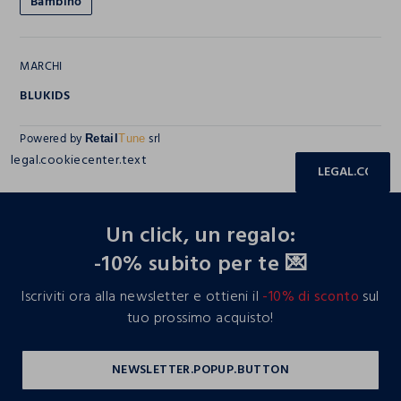
Bambino
MARCHI
BLUKIDS
Powered by
srl
Retail
Tune
legal.cookiecenter.text
LEGAL.COOKIE
footer.ariatitle
Un click, un regalo:
-10% subito per te 💌
Iscriviti ora alla newsletter e ottieni il
-10% di sconto
sul
tuo prossimo acquisto!