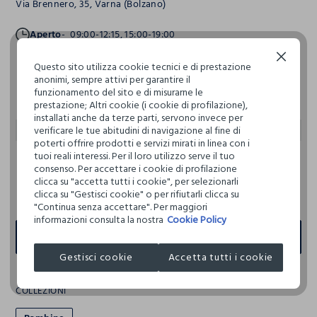
Via Brennero, 35, Varna (Bolzano)
Aperto
09:00-12:15, 15:00-19:00
Continua senza accettare
Lunedi
09:00-12:15, 15:00-19:00
Questo sito utilizza cookie tecnici e di prestazione
anonimi, sempre attivi per garantire il
Martedi
09:00-12:15, 15:00-19:00
funzionamento del sito e di misurarne le
prestazione; Altri cookie (i cookie di profilazione),
Mercoledi
09:00-12:15, 15:00-19:00
installati anche da terze parti, servono invece per
Giovedi
09:00-12:15, 15:00-19:00
verificare le tue abitudini di navigazione al fine di
poterti offrire prodotti e servizi mirati in linea con i
Venerdi
09:00-12:15, 15:00-19:00
tuoi reali interessi. Per il loro utilizzo serve il tuo
consenso. Per accettare i cookie di profilazione
Sabato
09:00-19:00
clicca su "accetta tutti i cookie", per selezionarli
Domenica
Chiuso
clicca su "Gestisci cookie" o per rifiutarli clicca su
"Continua senza accettare". Per maggiori
informazioni consulta la nostra
Cookie Policy
INDICAZIONI
Gestisci cookie
Accetta tutti i cookie
COLLEZIONI