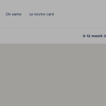
NAVIGATION.ARIA.GOTOMAINCONTENT
NAVIGATION.ARIA.GOTOFOOTER
Chi siamo
Le nostre card
0-12 mesi
9-3