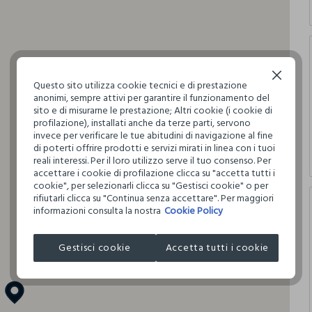
Continua senza accettare
Questo sito utilizza cookie tecnici e di prestazione
anonimi, sempre attivi per garantire il funzionamento del
sito e di misurarne le prestazione; Altri cookie (i cookie di
profilazione), installati anche da terze parti, servono
invece per verificare le tue abitudini di navigazione al fine
di poterti offrire prodotti e servizi mirati in linea con i tuoi
reali interessi. Per il loro utilizzo serve il tuo consenso. Per
accettare i cookie di profilazione clicca su "accetta tutti i
cookie", per selezionarli clicca su "Gestisci cookie" o per
rifiutarli clicca su "Continua senza accettare". Per maggiori
informazioni consulta la nostra
Cookie Policy
Gestisci cookie
Accetta tutti i cookie