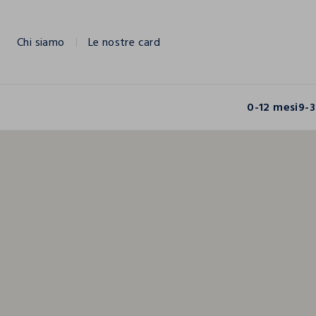
NAVIGATION.ARIA.GOTOMAINCONTENT
NAVIGATION.ARIA.GOTOFOOTER
Chi siamo
Le nostre card
0-12 mesi
9-3