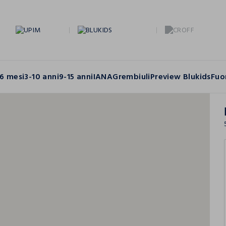
6 mesi
3-10 anni
9-15 anni
IANA
Grembiuli
Preview Blukids
Fuo