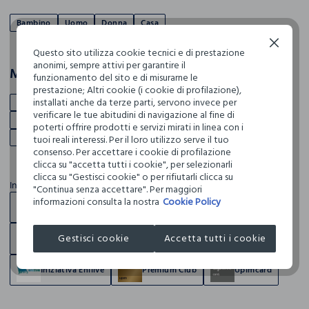
Bambino
Uomo
Donna
Casa
Continua senza accettare
Questo sito utilizza cookie tecnici e di prestazione
anonimi, sempre attivi per garantire il
Marchi
funzionamento del sito e di misurarne le
prestazione; Altri cookie (i cookie di profilazione),
installati anche da terze parti, servono invece per
BLUKIDS
IANA
CROFF
J. HART & BROS
HOLISTC MAN
verificare le tue abitudini di navigazione al fine di
PRIVACY
NICE & CHIC
IWIE
ROSA THEA
NYMOS
poterti offrire prodotti e servizi mirati in linea con i
HOLISTIC WOMAN
tuoi reali interessi. Per il loro utilizzo serve il tuo
consenso. Per accettare i cookie di profilazione
clicca su "accetta tutti i cookie", per selezionarli
clicca su "Gestisci cookie" o per rifiutarli clicca su
In questo negozio
"Continua senza accettare". Per maggiori
informazioni consulta la nostra
Cookie Policy
Punto di ritiro ordini online
Blukids Club
Gestisci cookie
Accetta tutti i cookie
Blukids Card
Giftcard
Resi acquisti online
Iniziativa Enilive
Premium Club
Upimcard