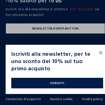
-10% subito per te 💌
Iscriviti ora alla newsletter e ottieni il
-10% di sconto
sul
tuo prossimo acquisto!
Iscriviti alla newsletter, per te
uno sconto del 10% sul tuo
primo acquisto
Copyright © OVS S.p.A, p.iva 04240010274 - Capitale sociale 290.923.470,04
ISCRIVITI
Condizioni d'acquisto
Gestisci cookie
Cookie policy