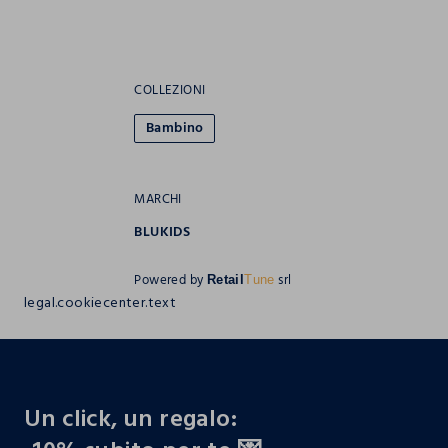
COLLEZIONI
Bambino
MARCHI
BLUKIDS
Powered by
srl
Retail
Tune
legal.cookiecenter.text
footer.ariatitle
Un click, un regalo: