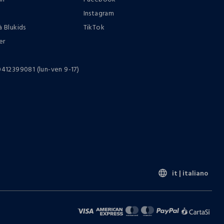
Instagram
à Blukids
TikTok
er
0412399081 (lun-ven 9-17)
it |
italiano