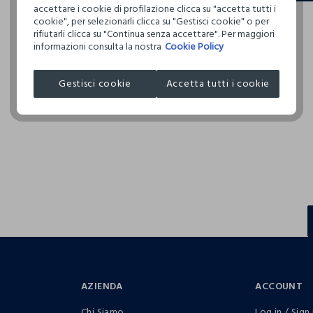
accettare i cookie di profilazione clicca su "accetta tutti i
cookie", per selezionarli clicca su "Gestisci cookie" o per
rifiutarli clicca su "Continua senza accettare". Per maggiori
informazioni consulta la nostra
Cookie Policy
IN QUESTO NEGOZIO
Gestisci cookie
Accetta tutti i cookie
Resi acquisti online
AZIENDA
ACCOUNT
Chi Siamo
Log in / Sign 