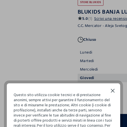
STORE BLUKIDS
BLUKIDS BANJA L
5.0
(1)
Scrivi una recens
C.C. Mercator - Aleja Sveto
Chiuso
Lunedi
Martedi
Mercoledi
Giovedi
Venerdi
Continua senza accettare
Questo sito utilizza cookie tecnici e di prestazione
Sabato
anonimi, sempre attivi per garantire il funzionamento del
Domenica
sito e di misurarne le prestazione; Altri cookie (i cookie di
profilazione), installati anche da terze parti, servono
invece per verificare le tue abitudini di navigazione al fine
di poterti offrire prodotti e servizi mirati in linea con i tuoi
reali interessi. Per il loro utilizzo serve il tuo consenso. Per