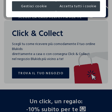
sorprese pensate solo per te tutto l'anno!
Gestisci cookie
Accetta tutti i cookie
SCEGLI LA CARD PERFETTA PER TE
SCEGLI LA CARD PERFETTA PER TE
Click & Collect
Scegli tu come ricevere più comodamente il tuo ordine
Blukids:
direttamente a casa o con consegna Click & Collect
nel negozio Blukids più vicino a te!
TROVA IL TUO NEGOZIO
TROVA IL TUO NEGOZIO
footer.ariatitle
Un click, un regalo:
-10% subito per te 💌