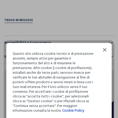
pdp.loyalty.section.advantages
Sostenibilità e trasparenza
Continua senza accettare
Sicurezza
Questo sito utilizza cookie tecnici e di prestazione
Spedizione e resi
anonimi, sempre attivi per garantire il
Il 100% dei nostri articoli viene sottoposto a test chimico-
funzionamento del sito e di misurarne le
fisici, per verificarne il rispetto dei limiti che abbiamo
Hai fino a 30 giorni dalla consegna del tuo ordine online per
prestazione; Altri cookie (i cookie di profilazione),
definito per l’uso di sostanze chimiche, talvolta anche più
cambiare idea e restituire i prodotti che hai acquistato.
installati anche da terze parti, servono invece per
restrittivi rispetto a quelli previsti dalla normativa
verificare le tue abitudini di navigazione al fine di
internazionale.
Rendi speciali i tuoi
poterti offrire prodotti e servizi mirati in linea con i
Clicca qui per vedere i dettagli
tuoi reali interessi. Per il loro utilizzo serve il tuo
acquisti
consenso. Per accettare i cookie di profilazione
clicca su "accetta tutti i cookie", per selezionarli
I nostri fornitori
clicca su "Gestisci cookie" o per rifiutarli clicca su
Blukids card e Blukids Club sono le carte fedeltà che
"Continua senza accettare". Per maggiori
JB LICENSES SRL
informazioni consulta la nostra
Cookie Policy
rendono
MADE IN BANGLADESH
speciali i tuoi acquisti: ti aspettano vantaggi, promozioni e