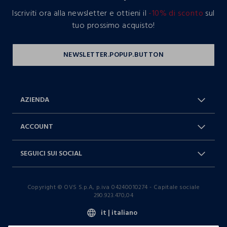
Iscriviti ora alla newsletter e ottieni il
-10% di sconto
sul
tuo prossimo acquisto!
AZIENDA
Chi Siamo
Franchising
ACCOUNT
Spedizioni
Resi e cambi
Log in / Sign in
Ordini
SEGUICI SUI SOCIAL
Dichiarazione accessibilità
RaccogliAMO
Carta Fedeltà Blukids
I nostri partner
Facebook
Instagram
FAQ
Contattaci: 0412399081 (lun-ven
Copyright © OVS S.p.A, p.iva 04240010274 - Capitale sociale
TikTok
9-17)
290.923.470,04
it |
italiano