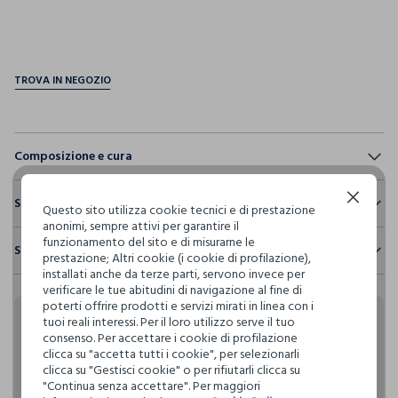
pdp.loyalty.section.advantages
Composizione e cura
Composizione:
Continua senza accettare
Sostenibilità e trasparenza
100% COTONE
Questo sito utilizza cookie tecnici e di prestazione
anonimi, sempre attivi per garantire il
Sicurezza
funzionamento del sito e di misurarne le
Spedizione e resi
Il 100% dei nostri articoli viene sottoposto a test chimico-
prestazione; Altri cookie (i cookie di profilazione),
NON CANDEGGIARE
fisici, per verificarne il rispetto dei limiti che abbiamo
installati anche da terze parti, servono invece per
Hai fino a 30 giorni dalla consegna del tuo ordine online per
definito per l’uso di sostanze chimiche, talvolta anche più
verificare le tue abitudini di navigazione al fine di
cambiare idea e restituire i prodotti che hai acquistato.
restrittivi rispetto a quelli previsti dalla normativa
poterti offrire prodotti e servizi mirati in linea con i
TEMPERATURA MASSIMA 40°C - PROCEDURA DELICATA
internazionale.
tuoi reali interessi. Per il loro utilizzo serve il tuo
Rendi speciali i tuoi
consenso. Per accettare i cookie di profilazione
Clicca qui per vedere i dettagli
clicca su "accetta tutti i cookie", per selezionarli
LAVAGGIO A SECCO PROFESSIONALE CON
acquisti
clicca su "Gestisci cookie" o per rifiutarli clicca su
TETRACLOROETILENE E TUTTI I SOLVENTI INDICATI CON IL
"Continua senza accettare". Per maggiori
SEGNO F - PROCEDURA NORMALE
I nostri fornitori