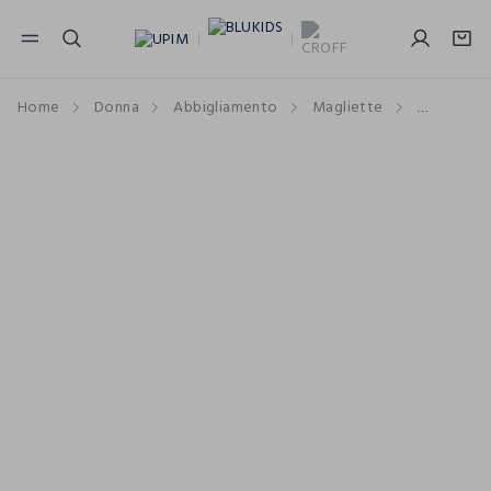
NAVIGATION.ARIA.GOTOMAINCONTENT
NAVIGATION.ARIA.GOTOFOOTER
Home
Donna
Abbigliamento
Magliette
Maniche 