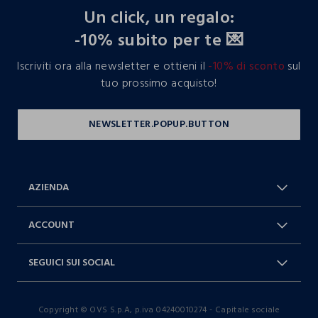
Un click, un regalo:
-10% subito per te 💌
Iscriviti ora alla newsletter e ottieni il
-10% di sconto
sul
tuo prossimo acquisto!
AZIENDA
Chi Siamo
Franchising
ACCOUNT
Spedizioni
Resi e cambi
Log in / Sign in
Ordini
SEGUICI SUI SOCIAL
Dichiarazione accessibilità
RaccogliAMO
Carta Fedeltà Blukids
I nostri partner
Facebook
Instagram
FAQ
Contattaci: 0412399081 (lun-ven
Copyright © OVS S.p.A, p.iva 04240010274 - Capitale sociale
TikTok
9-17)