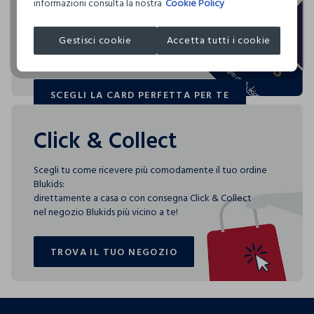
informazioni consulta la nostra
Cookie Policy
Blukids card e Blukids Club sono le carte fedeltà che
NORTHERN FASHION LTD.
ASCIUGATURA A TAMBURO AMMESSA TEMPERATURA
rendono
RIDOTTA
MADE IN BANGLADESH
Gestisci cookie
Accetta tutti i cookie
speciali i tuoi acquisti: ti aspettano vantaggi, promozioni e
sorprese pensate solo per te tutto l'anno!
TEMPERATURA MASSIMA DELLA PIASTRA DEL FERRO
150°C
SCEGLI LA CARD PERFETTA PER TE
SCEGLI LA CARD PERFETTA PER TE
Click & Collect
Scegli tu come ricevere più comodamente il tuo ordine
Blukids:
direttamente a casa o con consegna Click & Collect
nel negozio Blukids più vicino a te!
TROVA IL TUO NEGOZIO
TROVA IL TUO NEGOZIO
footer.ariatitle