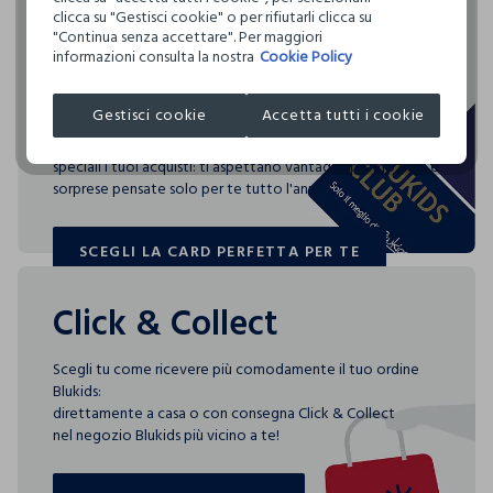
emessi
5,39 kg di CO2
internazionale.
TETRACLOROETILENE E TUTTI I SOLVENTI INDICATI CON IL
clicca su "Gestisci cookie" o per rifiutarli clicca su
Rendi speciali i tuoi
SEGNO F - PROCEDURA NORMALE
"Continua senza accettare". Per maggiori
Clicca qui per vedere i dettagli
informazioni consulta la nostra
Cookie Policy
acquisti
Circolarità
ASCIUGATURA A TAMBURO AMMESSA TEMPERATURA
Indica quanto questo prodotto è facilmente
I nostri fornitori
RIDOTTA
riciclabile
Gestisci cookie
Accetta tutti i cookie
Blukids card e Blukids Club sono le carte fedeltà che
REEDISHA TEXSTRIPE LIMITED
TEMPERATURA MASSIMA DELLA PIASTRA DEL FERRO
rendono
MADE IN BANGLADESH
150°C
speciali i tuoi acquisti: ti aspettano vantaggi, promozioni e
0.00
sorprese pensate solo per te tutto l'anno!
SCEGLI LA CARD PERFETTA PER TE
3 specifici indici consentono di scoprire, per ogni capo,
SCEGLI LA CARD PERFETTA PER TE
quanta acqua è stata utilizzata, quanta CO2 è stata emessa
per produrlo e quanto è facilmente riciclabile.
Click & Collect
Scegli tu come ricevere più comodamente il tuo ordine
Blukids:
direttamente a casa o con consegna Click & Collect
nel negozio Blukids più vicino a te!