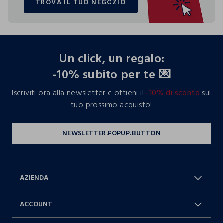
TROVA IL TUO NEGOZIO
TROVA IL TUO NEGOZIO
footer.ariatitle
Un click, un regalo:
-10% subito per te 💌
Iscriviti ora alla newsletter e ottieni il
-10% di sconto
sul
tuo prossimo acquisto!
AZIENDA
Chi Siamo
Franchising
ACCOUNT
Spedizioni
Resi e cambi
Log in / Sign in
Ordini