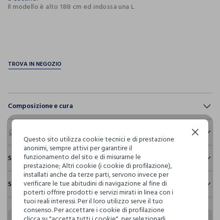
Il modello è alto 188 cm ed indossa una L
pdp.loyalty.section.advantages
Composizione e cura
Composizione:
100% COTONE
Eco valore
Continua senza accettare
Questo sito utilizza cookie tecnici e di prestazione
anonimi, sempre attivi per garantire il
funzionamento del sito e di misurarne le
Consumo d'acqua
Sostenibilità e trasparenza
NON CANDEGGIARE
prestazione; Altri cookie (i cookie di profilazione),
Per la realizzazione di questo capo sono stati
installati anche da terze parti, servono invece per
Sicurezza
utilizzati
1.673,57 litri dacqua
verificare le tue abitudini di navigazione al fine di
Spedizione e resi
Il 100% dei nostri articoli viene sottoposto a test chimico-
TEMPERATURA MASSIMA 40°C - PROCEDURA NORMALE
poterti offrire prodotti e servizi mirati in linea con i
fisici, per verificarne il rispetto dei limiti che abbiamo
tuoi reali interessi. Per il loro utilizzo serve il tuo
Hai fino a 30 giorni dalla consegna del tuo ordine online per
Emissioni di CO2
definito per l’uso di sostanze chimiche, talvolta anche più
consenso. Per accettare i cookie di profilazione
cambiare idea e restituire i prodotti che hai acquistato.
Per la realizzazione di questo capo sono stati
restrittivi rispetto a quelli previsti dalla normativa
LAVAGGIO A SECCO PROFESSIONALE CON
clicca su "accetta tutti i cookie", per selezionarli