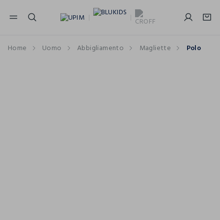
NAVIGATION.ARIA.GOTOMAINCONTENT
NAVIGATION.ARIA.GOTOFOOTER
Home
Uomo
Abbigliamento
Magliette
Polo