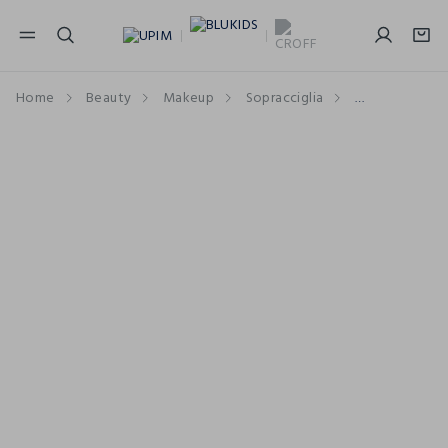
NAVIGATION.ARIA.GOTOMAINCONTENT
NAVIGATION.ARIA.GOTOFOOTER
Home
Beauty
Makeup
Sopracciglia
Tinte e Ombre