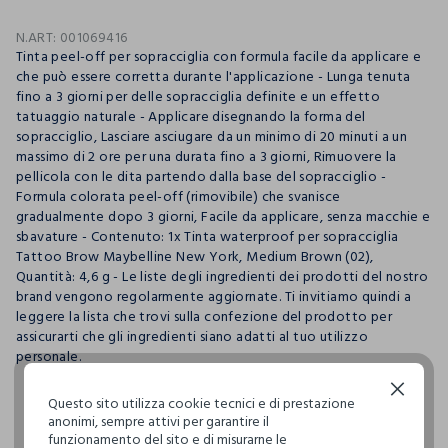
N.ART:
001069416
Tinta peel-off per sopracciglia con formula facile da applicare e
che può essere corretta durante l'applicazione - Lunga tenuta
fino a 3 giorni per delle sopracciglia definite e un effetto
tatuaggio naturale - Applicare disegnando la forma del
sopracciglio, Lasciare asciugare da un minimo di 20 minuti a un
massimo di 2 ore per una durata fino a 3 giorni, Rimuovere la
pellicola con le dita partendo dalla base del sopracciglio -
Formula colorata peel-off (rimovibile) che svanisce
gradualmente dopo 3 giorni, Facile da applicare, senza macchie e
sbavature - Contenuto: 1x Tinta waterproof per sopracciglia
Tattoo Brow Maybelline New York, Medium Brown (02),
Quantità: 4,6 g - Le liste degli ingredienti dei prodotti del nostro
brand vengono regolarmente aggiornate. Ti invitiamo quindi a
leggere la lista che trovi sulla confezione del prodotto per
assicurarti che gli ingredienti siano adatti al tuo utilizzo
personale.
Continua senza accettare
Questo sito utilizza cookie tecnici e di prestazione
anonimi, sempre attivi per garantire il
pdp.loyalty.section.advantages
funzionamento del sito e di misurarne le