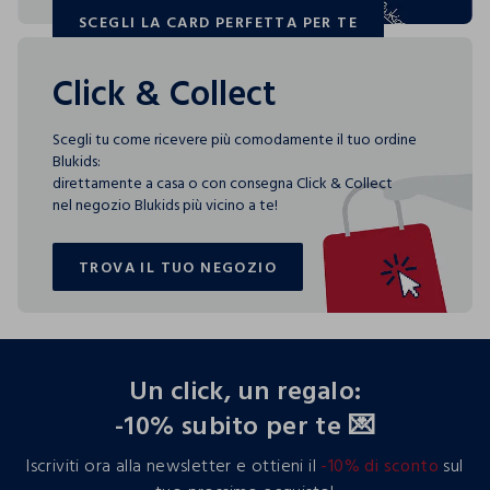
SCEGLI LA CARD PERFETTA PER TE
SCEGLI LA CARD PERFETTA PER TE
Click & Collect
Scegli tu come ricevere più comodamente il tuo ordine
Blukids:
direttamente a casa o con consegna Click & Collect
nel negozio Blukids più vicino a te!
TROVA IL TUO NEGOZIO
TROVA IL TUO NEGOZIO
footer.ariatitle
Un click, un regalo:
-10% subito per te 💌
Iscriviti ora alla newsletter e ottieni il
-10% di sconto
sul