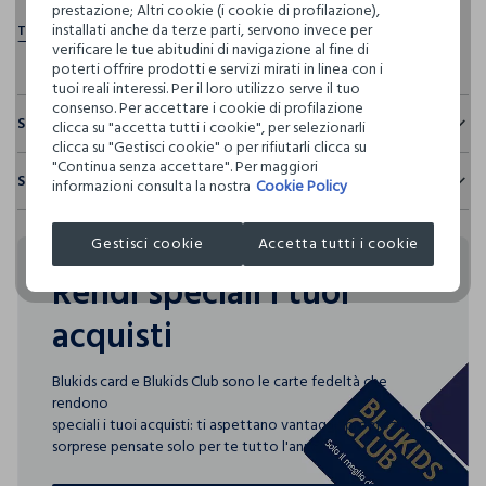
prestazione; Altri cookie (i cookie di profilazione),
installati anche da terze parti, servono invece per
verificare le tue abitudini di navigazione al fine di
poterti offrire prodotti e servizi mirati in linea con i
tuoi reali interessi. Per il loro utilizzo serve il tuo
consenso. Per accettare i cookie di profilazione
Sostenibilità e trasparenza
clicca su "accetta tutti i cookie", per selezionarli
clicca su "Gestisci cookie" o per rifiutarli clicca su
Sicurezza
"Continua senza accettare". Per maggiori
Spedizione e resi
informazioni consulta la nostra
Cookie Policy
Il 100% dei nostri articoli viene sottoposto a test chimico-
fisici, per verificarne il rispetto dei limiti che abbiamo
Hai fino a 30 giorni dalla consegna del tuo ordine online per
definito per l’uso di sostanze chimiche, talvolta anche più
cambiare idea e restituire i prodotti che hai acquistato.
Gestisci cookie
Accetta tutti i cookie
restrittivi rispetto a quelli previsti dalla normativa
internazionale.
Rendi speciali i tuoi
Clicca qui per vedere i dettagli
acquisti
I nostri fornitori
Blukids card e Blukids Club sono le carte fedeltà che
L'OREAL ITALIA SPA - GARNIER
rendono
MADE IN CHINA
speciali i tuoi acquisti: ti aspettano vantaggi, promozioni e
sorprese pensate solo per te tutto l'anno!