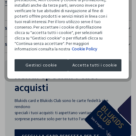
installati anche da terze parti, servono invece per
verificare le tue abitudini di navigazione al fine di
poterti offrire prodotti e servizi mirati in linea con i
tuoi reali interessi. Per il loro utilizzo serve il tuo
consenso. Per accettare i cookie di profilazione
Sostenibilità e trasparenza
clicca su "accetta tutti i cookie", per selezionarli
clicca su "Gestisci cookie" o per rifiutarli clicca su
Sicurezza
"Continua senza accettare". Per maggiori
Spedizione e resi
Il 100% dei nostri articoli viene sottoposto a test chimico-
informazioni consulta la nostra
Cookie Policy
fisici, per verificarne il rispetto dei limiti che abbiamo
Hai fino a 30 giorni dalla consegna del tuo ordine online per
definito per l’uso di sostanze chimiche, talvolta anche più
cambiare idea e restituire i prodotti che hai acquistato.
restrittivi rispetto a quelli previsti dalla normativa
Gestisci cookie
Accetta tutti i cookie
internazionale.
Rendi speciali i tuoi
Clicca qui per vedere i dettagli
acquisti
I nostri fornitori
Blukids card e Blukids Club sono le carte fedeltà che
L'OREAL ITALIA SPA - GARNIER
rendono
MADE IN CHINA
speciali i tuoi acquisti: ti aspettano vantaggi, promozioni e
sorprese pensate solo per te tutto l'anno!