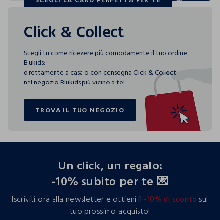
SCEGLI LA CARD PERFETTA PER TE
SCEGLI LA CARD PERFETTA PER TE
Click & Collect
Scegli tu come ricevere più comodamente il tuo ordine
Blukids:
direttamente a casa o con consegna Click & Collect
nel negozio Blukids più vicino a te!
TROVA IL TUO NEGOZIO
TROVA IL TUO NEGOZIO
footer.ariatitle
Un click, un regalo:
-10% subito per te 💌
Iscriviti ora alla newsletter e ottieni il
-10% di sconto
sul
tuo prossimo acquisto!