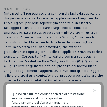
N.ART:
001069417
Tinta peel-off per sopracciglia con formula facile da applicare e
che può essere corretta durante l'applicazione - Lunga tenuta
fino a 3 giorni per delle sopracciglia definite e un effetto
tatuaggio naturale - Applicare disegnando la forma del
sopracciglio, Lasciare asciugare da un minimo di 20 minuti a un
massimo di 2 ore per una durata fino a 3 giorni, Rimuovere la
pellicola con le dita partendo dalla base del sopracciglio -
Formula colorata peel-off (rimovibile) che svanisce
gradualmente dopo 3 giorni, Facile da applicare, senza macchie e
sbavature - Contenuto: 1x Tinta waterproof per sopracciglia
Tattoo Brow Maybelline New York, Dark Brown (03), Quantità:
4,6 g - Le liste degli ingredienti dei prodotti del nostro brand
vengono regolarmente aggiornate. Ti invitiamo quindi a leggere
la lista che trovi sulla confezione del prodotto per assicurarti che
gli ingredienti siano adatti al tuo utilizzo personale.
Continua senza accettare
Questo sito utilizza cookie tecnici e di prestazione
pdp.loyalty.section.advantages
anonimi, sempre attivi per garantire il
funzionamento del sito e di misurarne le
prestazione; Altri cookie (i cookie di profilazione),