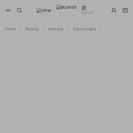
NAVIGATION.ARIA.GOTOMAINCONTENT
NAVIGATION.ARIA.GOTOFOOTER
Home
Beauty
Makeup
Sopracciglia
Tinte e Ombre