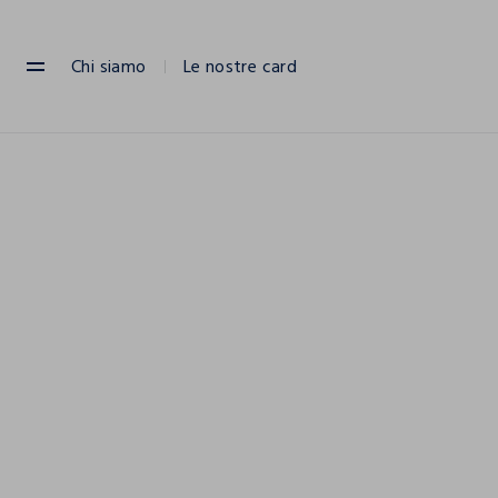
NAVIGATION.ARIA.GOTOMAINCONTENT
NAVIGATION.ARIA.GOTOFOOTER
Chi siamo
Le nostre card