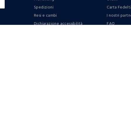
Spedizioni
Carta Fedelt
Resi e cambi
I nostri partn
Dichiarazione accessibilità
FAQ
RaccogliAMO
Contattaci: 
Regolamento
Privacy policy