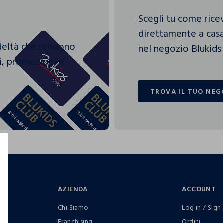
Scegli tu come rice
direttamente a casa
edeltà che rendono
nel negozio Blukids 
gi, promozioni e
TROVA IL TUO NEG
TROVA IL TUO NEG
AZIENDA
ACCOUNT
Chi Siamo
Log in / Sign 
Franchising
Ordini