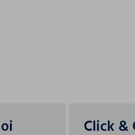
I nostri forni
L'OREAL ITA
uoi
Click & 