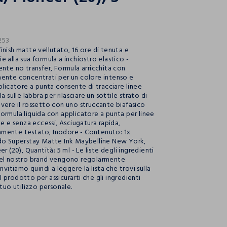
253
inish matte vellutato, 16 ore di tenuta e
 alla sua formula a inchiostro elastico -
ente no transfer, Formula arricchita con
ente concentrati per un colore intenso e
plicatore a punta consente di tracciare linee
a sulle labbra per rilasciare un sottile strato di
vere il rossetto con uno struccante biafasico
ormula liquida con applicatore a punta per linee
te e senza eccessi, Asciugatura rapida,
mente testato, Inodore - Contenuto: 1x
do Superstay Matte Ink Maybelline New York,
er (20), Quantità: 5 ml - Le liste degli ingredienti
del nostro brand vengono regolarmente
invitiamo quindi a leggere la lista che trovi sulla
 prodotto per assicurarti che gli ingredienti
 tuo utilizzo personale.