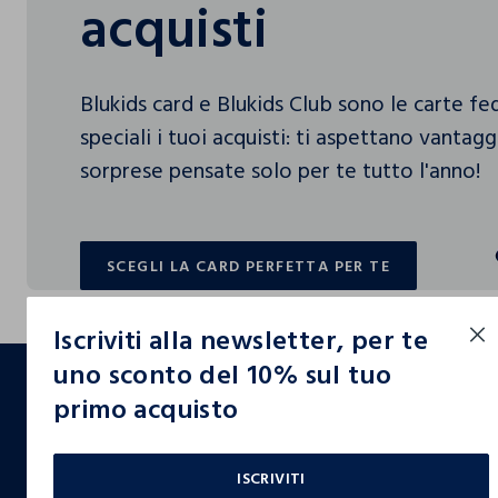
acquisti
Blukids card e Blukids Club sono le carte f
speciali i tuoi acquisti: ti aspettano vantag
sorprese pensate solo per te tutto l'anno!
SCEGLI LA CARD PERFETTA PER TE
SCEGLI LA CARD PERFETTA PER TE
Iscriviti alla newsletter, per te
footer.ariatitle
uno sconto del 10% sul tuo
primo acquisto
Un click, un regalo:
-10% subito per te 💌
ISCRIVITI