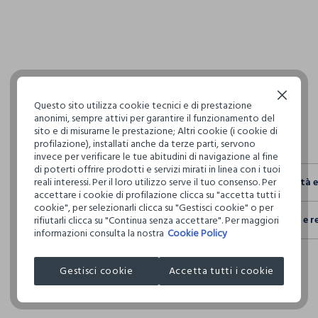
pdp.loyalty.s
single.size
Continua senza accettare
Questo sito utilizza cookie tecnici e di prestazione
anonimi, sempre attivi per garantire il funzionamento del
sito e di misurarne le prestazione; Altri cookie (i cookie di
profilazione), installati anche da terze parti, servono
invece per verificare le tue abitudini di navigazione al fine
di poterti offrire prodotti e servizi mirati in linea con i tuoi
reali interessi. Per il loro utilizzo serve il tuo consenso. Per
Sostenibilità 
accettare i cookie di profilazione clicca su "accetta tutti i
Sicurezza
cookie", per selezionarli clicca su "Gestisci cookie" o per
Spedizione e r
rifiutarli clicca su "Continua senza accettare". Per maggiori
Il 100% dei n
informazioni consulta la nostra
Cookie Policy
fisici, per ve
Hai fino a 3
definito per 
per cambiare 
restrittivi ri
Gestisci cookie
Accetta tutti i cookie
internaziona
Clicca qui pe