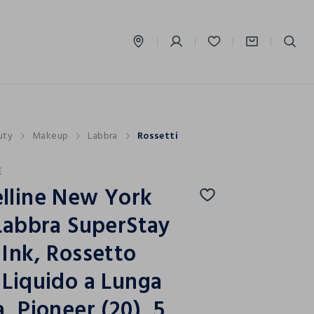
label.account.login
uty
Makeup
Labbra
Rossetti
E
lline New York
Labbra SuperStay
Ink, Rossetto
Liquido a Lunga
, Pioneer (20), 5