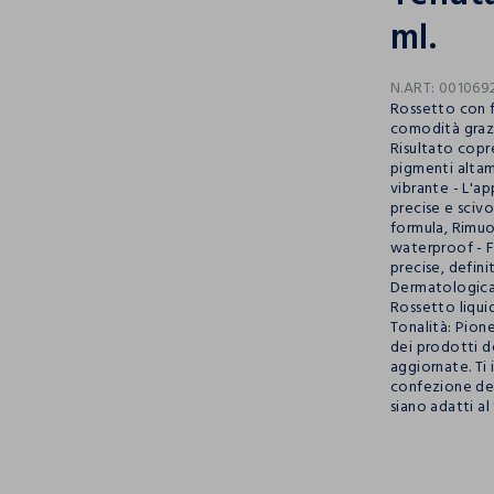
ml.
N.ART:
001069
Rossetto con f
comodità grazie
Risultato copr
pigmenti altam
vibrante - L'ap
precise e scivol
formula, Rimuo
waterproof - F
precise, defini
Dermatologica
Rossetto liqui
Tonalità: Pione
dei prodotti 
aggiornate. Ti 
confezione del
siano adatti al