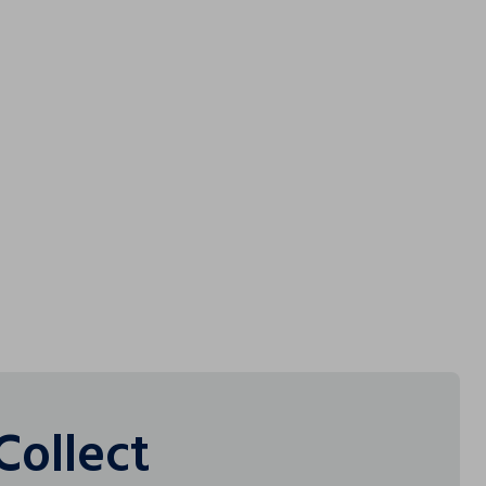
tori
LIA SPA - GARNIER
Collect