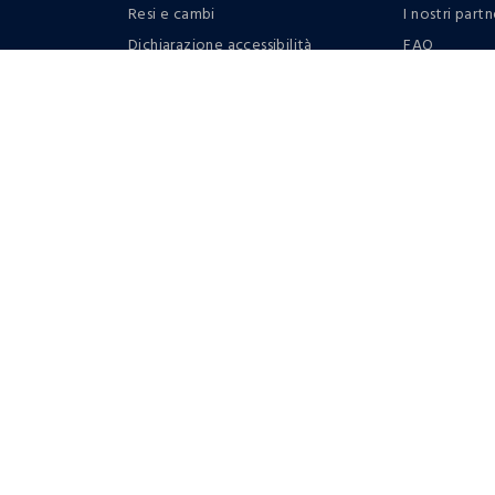
Resi e cambi
I nostri partn
Dichiarazione accessibilità
FAQ
RaccogliAMO
Contattaci: 
Regolamento
Privacy policy