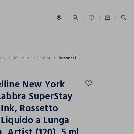
label.account.login
uty
Makeup
Labbra
Rossetti
E
lline New York
Labbra SuperStay
Ink, Rossetto
Liquido a Lunga
, Artist (120), 5 ml.