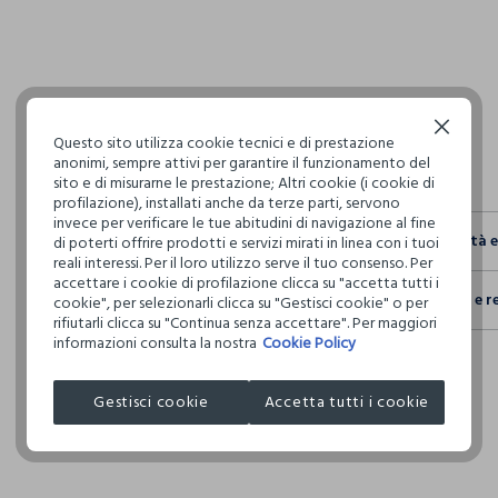
Continua senza accettare
Questo sito utilizza cookie tecnici e di prestazione
anonimi, sempre attivi per garantire il funzionamento del
sito e di misurarne le prestazione; Altri cookie (i cookie di
profilazione), installati anche da terze parti, servono
invece per verificare le tue abitudini di navigazione al fine
Sostenibilità 
di poterti offrire prodotti e servizi mirati in linea con i tuoi
reali interessi. Per il loro utilizzo serve il tuo consenso. Per
Sicurezza
accettare i cookie di profilazione clicca su "accetta tutti i
Spedizione e r
cookie", per selezionarli clicca su "Gestisci cookie" o per
Il 100% dei n
rifiutarli clicca su "Continua senza accettare". Per maggiori
fisici, per ve
Hai fino a 3
informazioni consulta la nostra
Cookie Policy
definito per 
per cambiare 
restrittivi ri
internaziona
Gestisci cookie
Accetta tutti i cookie
Clicca qui pe
I nostri forni