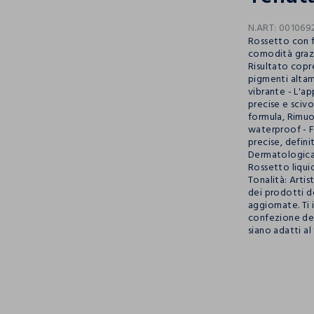
N.ART:
001069
Rossetto con f
comodità grazie
Risultato copr
pigmenti altam
vibrante - L'ap
precise e scivol
formula, Rimuo
waterproof - F
precise, defini
Dermatologica
Rossetto liqui
Tonalità: Artist
dei prodotti 
aggiornate. Ti 
confezione del
siano adatti al
pdp.loyalty.s
single.size