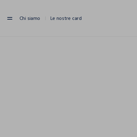
NAVIGATION.ARIA.GOTOMAINCONTENT
NAVIGATION.ARIA.GOTOFOOTER
Chi siamo
Le nostre card