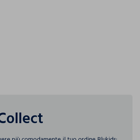
LIA SPA - GARNIER
Collect
vere più comodamente il tuo ordine Blukids: