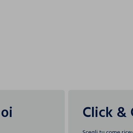
L'OREAL ITA
uoi
Click & 
Scegli tu come rice