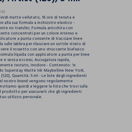
262
inish matte vellutato, 16 ore di tenuta e
 alla sua formula a inchiostro elastico -
ente no transfer, Formula arricchita con
ente concentrati per un colore intenso e
plicatore a punta consente di tracciare linee
a sulle labbra per rilasciare un sottile strato di
vere il rossetto con uno struccante biafasico
ormula liquida con applicatore a punta per linee
te e senza eccessi, Asciugatura rapida,
mente testato, Inodore - Contenuto: 1x
do Superstay Matte Ink Maybelline New York,
 (120), Quantità: 5 ml - Le liste degli ingredienti
del nostro brand vengono regolarmente
invitiamo quindi a leggere la lista che trovi sulla
 prodotto per assicurarti che gli ingredienti
 tuo utilizzo personale.
ection.advantages