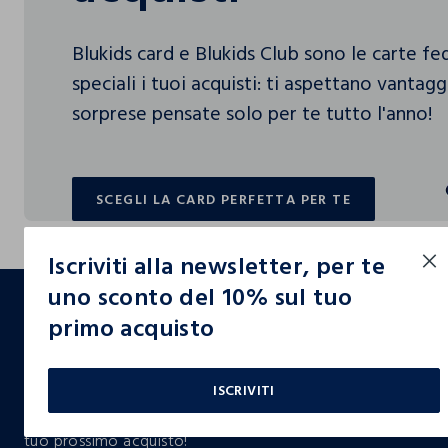
Blukids card e Blukids Club sono le carte f
speciali i tuoi acquisti: ti aspettano vantag
sorprese pensate solo per te tutto l'anno!
SCEGLI LA CARD PERFETTA PER TE
SCEGLI LA CARD PERFETTA PER TE
Iscriviti alla newsletter, per te
footer.ariatitle
uno sconto del 10% sul tuo
primo acquisto
Un click, un regalo:
-10% subito per te 💌
ISCRIVITI
Iscriviti ora alla newsletter e ottieni il
-10% di sconto
sul
tuo prossimo acquisto!