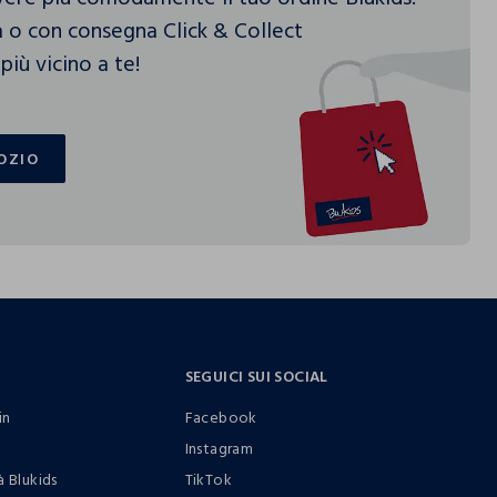
 o con consegna Click & Collect
più vicino a te!
OZIO
OZIO
SEGUICI SUI SOCIAL
in
Facebook
Instagram
à Blukids
TikTok