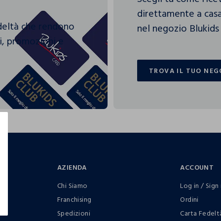
direttamente a casa
edeltà che rendono
nel negozio Blukids 
gi, promozioni e
TROVA IL TUO NEG
TROVA IL TUO NEG
AZIENDA
ACCOUNT
Chi Siamo
Log in / Sign 
Franchising
Ordini
Spedizioni
Carta Fedelt