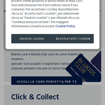
poterti offrire prodotti e servizi mirati in linea con i
tuoi reali interessi. Per il loro utilizzo serve il tuo
Sicurezza
consenso. Per accettare i cookie di profilazione
Spedizione e resi
Il 100% dei nostri articoli viene sottoposto a test chimico-
clicca su "accetta tutti i cookie", per selezionarli
fisici, per verificarne il rispetto dei limiti che abbiamo
clicca su "Gestisci cookie" o per rifiutarli clicca su
Hai fino a 30 giorni dalla consegna del tuo ordine online per
definito per l’uso di sostanze chimiche, talvolta anche più
"Continua senza accettare". Per maggiori
cambiare idea e restituire i prodotti che hai acquistato.
restrittivi rispetto a quelli previsti dalla normativa
informazioni consulta la nostra
Cookie Policy
internazionale.
Rendi speciali i tuoi
Clicca qui per vedere i dettagli
Gestisci cookie
Accetta tutti i cookie
acquisti
I nostri fornitori
Blukids card e Blukids Club sono le carte fedeltà che
ZACOBI S.P.A.
rendono
MADE IN ITALY
speciali i tuoi acquisti: ti aspettano vantaggi, promozioni e
sorprese pensate solo per te tutto l'anno!
SCEGLI LA CARD PERFETTA PER TE
SCEGLI LA CARD PERFETTA PER TE
Click & Collect