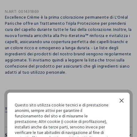
N.ART:
001431869
Excellence Crème è la prima colorazione permanente di L'Oréal
Paris che offre un Trattamento Tripla Protezione per prendersi
cura del capello durante tutte le fasi della colorazione. Inoltre, la
nuova formula arricchita alla Pro-Keratina™ rinforza e rivitalizza i
capelli, assicurando una copertura perfetta dei capelli bianchi e
un colore ricco e omogeneo a lunga durata. - Le liste degli
ingredienti dei prodotti del nostro brand vengono regolarmente
aggiornate. Ti invitiamo quindi a leggere la lista che trovi sulla
confezione del prodotto per assicurarti che gli ingredienti siano
adatti al tuo utilizzo personale.
pdp.loyalty.section.advantages
Continua senza accettare
Questo sito utilizza cookie tecnici e di prestazione
anonimi, sempre attivi per garantire il
funzionamento del sito e di misurarne le
prestazione; Altri cookie (i cookie di profilazione),
installati anche da terze parti, servono invece per
verificare le tue abitudini di navigazione al fine di
Sostenibilità e trasparenza