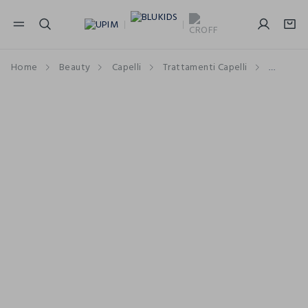
NAVIGATION.ARIA.GOTOMAINCONTENT
NAVIGATION.ARIA.GOTOFOOTER
Home
Beauty
Capelli
Trattamenti Capelli
Shampo