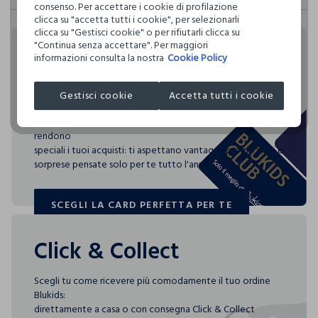
consenso. Per accettare i cookie di profilazione
fisici, per verificarne il rispetto dei limiti che abbiamo
Hai fino a 30 giorni dalla consegna del tuo ordine online per
clicca su "accetta tutti i cookie", per selezionarli
definito per l’uso di sostanze chimiche, talvolta anche più
cambiare idea e restituire i prodotti che hai acquistato.
clicca su "Gestisci cookie" o per rifiutarli clicca su
restrittivi rispetto a quelli previsti dalla normativa
"Continua senza accettare". Per maggiori
internazionale.
Rendi speciali i tuoi
informazioni consulta la nostra
Cookie Policy
Clicca qui per vedere i dettagli
acquisti
Gestisci cookie
Accetta tutti i cookie
I nostri fornitori
Blukids card e Blukids Club sono le carte fedeltà che
L'OREAL ITALIA S.P.A.
rendono
MADE IN ITALY
speciali i tuoi acquisti: ti aspettano vantaggi, promozioni e
sorprese pensate solo per te tutto l'anno!
SCEGLI LA CARD PERFETTA PER TE
SCEGLI LA CARD PERFETTA PER TE
Click & Collect
Scegli tu come ricevere più comodamente il tuo ordine
Blukids:
direttamente a casa o con consegna Click & Collect