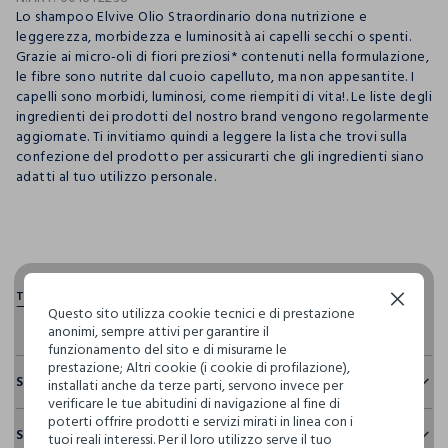
Lo shampoo Elvive Olio Straordinario dona nutrizione e
leggerezza, morbidezza e luminosità ai capelli secchi o spenti.
Grazie ai micro-oli di fiori preziosi* contenuti nella formulazione,
le fibre sono nutrite dal cuoio capelluto, ma non appesantite. I
capelli sono morbidi, luminosi, come riempiti di vita!. Le liste degli
ingredienti dei prodotti del nostro brand vengono regolarmente
aggiornate. Ti invitiamo quindi a leggere la lista che trovi sulla
confezione del prodotto per assicurarti che gli ingredienti siano
adatti al tuo utilizzo personale.
pdp.loyalty.section.advantages
Continua senza accettare
Questo sito utilizza cookie tecnici e di prestazione
anonimi, sempre attivi per garantire il
funzionamento del sito e di misurarne le
prestazione; Altri cookie (i cookie di profilazione),
Sostenibilità e trasparenza
installati anche da terze parti, servono invece per
verificare le tue abitudini di navigazione al fine di
Sicurezza
poterti offrire prodotti e servizi mirati in linea con i
Spedizione e resi
tuoi reali interessi. Per il loro utilizzo serve il tuo
Il 100% dei nostri articoli viene sottoposto a test chimico-