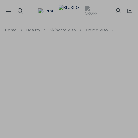
NAVIGATION.ARIA.GOTOMAINCONTENT
NAVIGATION.ARIA.GOTOFOOTER
Home
Beauty
Skincare Viso
Creme Viso
Crema An