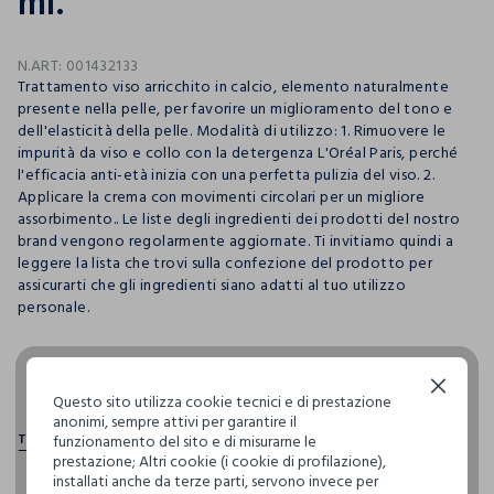
ml.
N.ART:
001432133
Trattamento viso arricchito in calcio, elemento naturalmente
presente nella pelle, per favorire un miglioramento del tono e
dell'elasticità della pelle. Modalità di utilizzo: 1. Rimuovere le
impurità da viso e collo con la detergenza L'Oréal Paris, perché
l'efficacia anti-età inizia con una perfetta pulizia del viso. 2.
Applicare la crema con movimenti circolari per un migliore
assorbimento.. Le liste degli ingredienti dei prodotti del nostro
brand vengono regolarmente aggiornate. Ti invitiamo quindi a
leggere la lista che trovi sulla confezione del prodotto per
assicurarti che gli ingredienti siano adatti al tuo utilizzo
personale.
pdp.loyalty.section.advantages
Continua senza accettare
Questo sito utilizza cookie tecnici e di prestazione
anonimi, sempre attivi per garantire il
funzionamento del sito e di misurarne le
prestazione; Altri cookie (i cookie di profilazione),
installati anche da terze parti, servono invece per