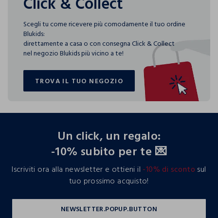
Click & Collect
Scegli tu come ricevere più comodamente il tuo ordine
Blukids:
direttamente a casa o con consegna Click & Collect
nel negozio Blukids più vicino a te!
TROVA IL TUO NEGOZIO
TROVA IL TUO NEGOZIO
footer.ariatitle
Un click, un regalo:
-10% subito per te 💌
Iscriviti ora alla newsletter e ottieni il
-10% di sconto
sul
tuo prossimo acquisto!