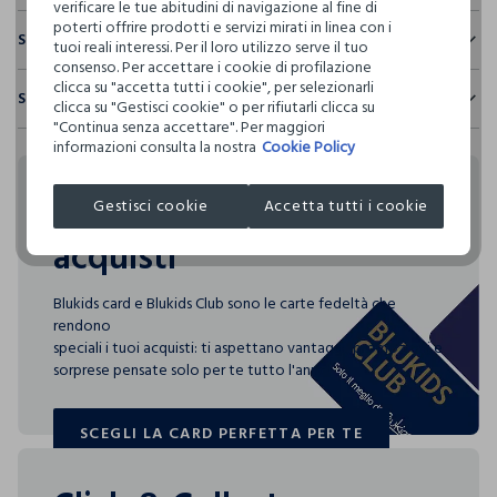
verificare le tue abitudini di navigazione al fine di
poterti offrire prodotti e servizi mirati in linea con i
Sostenibilità e trasparenza
tuoi reali interessi. Per il loro utilizzo serve il tuo
consenso. Per accettare i cookie di profilazione
Sicurezza
clicca su "accetta tutti i cookie", per selezionarli
Spedizione e resi
clicca su "Gestisci cookie" o per rifiutarli clicca su
Il 100% dei nostri articoli viene sottoposto a test chimico-
"Continua senza accettare". Per maggiori
fisici, per verificarne il rispetto dei limiti che abbiamo
Hai fino a 30 giorni dalla consegna del tuo ordine online per
informazioni consulta la nostra
Cookie Policy
definito per l’uso di sostanze chimiche, talvolta anche più
cambiare idea e restituire i prodotti che hai acquistato.
restrittivi rispetto a quelli previsti dalla normativa
internazionale.
Rendi speciali i tuoi
Gestisci cookie
Accetta tutti i cookie
Clicca qui per vedere i dettagli
acquisti
I nostri fornitori
Blukids card e Blukids Club sono le carte fedeltà che
L'OREAL ITALIA S.P.A.
rendono
speciali i tuoi acquisti: ti aspettano vantaggi, promozioni e
sorprese pensate solo per te tutto l'anno!
SCEGLI LA CARD PERFETTA PER TE
SCEGLI LA CARD PERFETTA PER TE