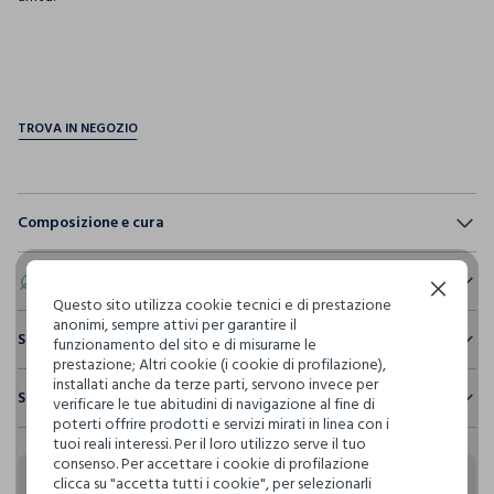
pdp.loyalty.section.advantages
Composizione e cura
Composizione:
100% COTONE
Eco valore
Continua senza accettare
Questo sito utilizza cookie tecnici e di prestazione
anonimi, sempre attivi per garantire il
Consumo d'acqua
Sostenibilità e trasparenza
funzionamento del sito e di misurarne le
NON CANDEGGIARE
Per la realizzazione di questo capo sono stati
prestazione; Altri cookie (i cookie di profilazione),
Sicurezza
utilizzati
1.263,91 litri dacqua
installati anche da terze parti, servono invece per
Spedizione e resi
verificare le tue abitudini di navigazione al fine di
Il 100% dei nostri articoli viene sottoposto a test chimico-
TEMPERATURA MASSIMA 40°C - PROCEDURA DELICATA
poterti offrire prodotti e servizi mirati in linea con i
fisici, per verificarne il rispetto dei limiti che abbiamo
Hai fino a 30 giorni dalla consegna del tuo ordine online per
tuoi reali interessi. Per il loro utilizzo serve il tuo
Emissioni di CO2
definito per l’uso di sostanze chimiche, talvolta anche più
cambiare idea e restituire i prodotti che hai acquistato.
consenso. Per accettare i cookie di profilazione
Per la realizzazione di questo capo sono stati
restrittivi rispetto a quelli previsti dalla normativa
NON LAVARE A SECCO
clicca su "accetta tutti i cookie", per selezionarli
emessi
4,37 kg di CO2
internazionale.