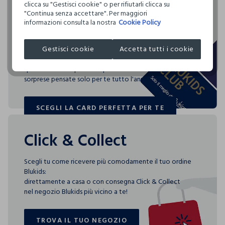
Rendi speciali i tuoi
clicca su "Gestisci cookie" o per rifiutarli clicca su
Clicca qui per vedere i dettagli
"Continua senza accettare". Per maggiori
NON ASCIUGARE IN ASCIUGA BIANCHERIA A TAMBURO
acquisti
informazioni consulta la nostra
Cookie Policy
Circolarità
ROTATIVO
Indica quanto questo prodotto è facilmente
I nostri fornitori
riciclabile
TEMPERATURA MASSIMA DELLA PIASTRA DEL FERRO
Gestisci cookie
Accetta tutti i cookie
Blukids card e Blukids Club sono le carte fedeltà che
SHANDONG TEXTILES IMP.& EXP. Q
150°C
rendono
MADE IN CHINA
speciali i tuoi acquisti: ti aspettano vantaggi, promozioni e
0.00
sorprese pensate solo per te tutto l'anno!
ASCIUGARE SU FILO
SCEGLI LA CARD PERFETTA PER TE
3 specifici indici consentono di scoprire, per ogni capo,
SCEGLI LA CARD PERFETTA PER TE
quanta acqua è stata utilizzata, quanta CO2 è stata emessa
per produrlo e quanto è facilmente riciclabile.
Click & Collect
Scegli tu come ricevere più comodamente il tuo ordine
Blukids:
direttamente a casa o con consegna Click & Collect
nel negozio Blukids più vicino a te!
TROVA IL TUO NEGOZIO