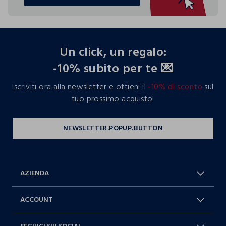
TROVA IL TUO NEGOZIO
footer.ariatitle
Un click, un regalo:
-10% subito per te 💌
Iscriviti ora alla newsletter e ottieni il
-10% di sconto
sul
tuo prossimo acquisto!
AZIENDA
Chi Siamo
Franchising
ACCOUNT
Spedizioni
Resi e cambi
Log in / Sign in
Ordini