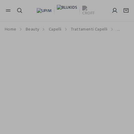
NAVIGATION.ARIA.GOTOMAINCONTENT
NAVIGATION.ARIA.GOTOFOOTER
Home
Beauty
Capelli
Trattamenti Capelli
Shampo