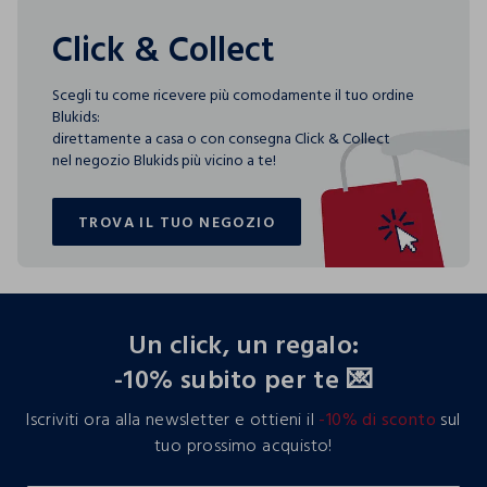
Click & Collect
Scegli tu come ricevere più comodamente il tuo ordine
Blukids:
direttamente a casa o con consegna Click & Collect
nel negozio Blukids più vicino a te!
TROVA IL TUO NEGOZIO
TROVA IL TUO NEGOZIO
footer.ariatitle
Un click, un regalo:
-10% subito per te 💌
Iscriviti ora alla newsletter e ottieni il
-10% di sconto
sul
tuo prossimo acquisto!