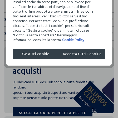
installati anche da terze parti, servono invece per
verificare le tue abitudini di navigazione al fine di
poterti offrire prodotti e servizi mirati in linea con i
tuoi reali interessi. Per il loro utilizzo serve il tuo
Sostenibilità e trasparenza
consenso. Per accettare i cookie di profilazione
clicca su "accetta tutti i cookie", per selezionarli
Sicurezza
clicca su "Gestisci cookie" o per rifiutarli clicca su
Spedizione e resi
"Continua senza accettare". Per maggiori
Il 100% dei nostri articoli viene sottoposto a test chimico-
informazioni consulta la nostra
Cookie Policy
fisici, per verificarne il rispetto dei limiti che abbiamo
Hai fino a 30 giorni dalla consegna del tuo ordine online per
definito per l’uso di sostanze chimiche, talvolta anche più
cambiare idea e restituire i prodotti che hai acquistato.
restrittivi rispetto a quelli previsti dalla normativa
Gestisci cookie
Accetta tutti i cookie
internazionale.
Rendi speciali i tuoi
Clicca qui per vedere i dettagli
acquisti
I nostri fornitori
Blukids card e Blukids Club sono le carte fedeltà che
L'OREAL ITALIA SPA - GARNIER
rendono
MADE IN ITALY
speciali i tuoi acquisti: ti aspettano vantaggi, promozioni e
sorprese pensate solo per te tutto l'anno!
SCEGLI LA CARD PERFETTA PER TE
SCEGLI LA CARD PERFETTA PER TE