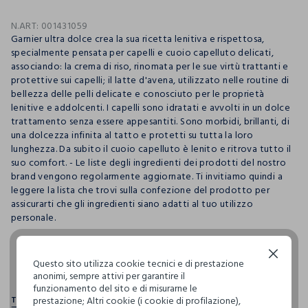
N.ART:
001431059
Garnier ultra dolce crea la sua ricetta lenitiva e rispettosa,
specialmente pensata per capelli e cuoio capelluto delicati,
associando: la crema di riso, rinomata per le sue virtù trattanti e
protettive sui capelli; il latte d'avena, utilizzato nelle routine di
bellezza delle pelli delicate e conosciuto per le proprietà
lenitive e addolcenti. I capelli sono idratati e avvolti in un dolce
trattamento senza essere appesantiti. Sono morbidi, brillanti, di
una dolcezza infinita al tatto e protetti su tutta la loro
lunghezza. Da subito il cuoio capelluto è lenito e ritrova tutto il
suo comfort. - Le liste degli ingredienti dei prodotti del nostro
brand vengono regolarmente aggiornate. Ti invitiamo quindi a
leggere la lista che trovi sulla confezione del prodotto per
assicurarti che gli ingredienti siano adatti al tuo utilizzo
personale.
Continua senza accettare
pdp.loyalty.section.advantages
Questo sito utilizza cookie tecnici e di prestazione
anonimi, sempre attivi per garantire il
funzionamento del sito e di misurarne le
prestazione; Altri cookie (i cookie di profilazione),