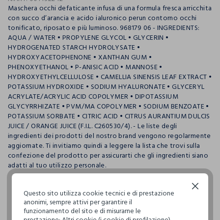
Maschera occhi defaticante infusa di una formula fresca arricchita
con succo d’arancia e acido ialuronico perun contorno occhi
tonificato, riposato e più luminoso. 968179 06 - INGREDIENTS:
AQUA / WATER • PROPYLENE GLYCOL • GLYCERIN •
HYDROGENATED STARCH HYDROLYSATE •
HYDROXYACETOPHENONE • XANTHAN GUM •
PHENOXYETHANOL • P-ANISIC ACID • MANNOSE •
HYDROXYETHYLCELLULOSE • CAMELLIA SINENSIS LEAF EXTRACT •
POTASSIUM HYDROXIDE • SODIUM HYALURONATE • GLYCERYL
ACRYLATE/ACRYLIC ACID COPOLYMER • DIPOTASSIUM
GLYCYRRHIZATE • PVM/MA COPOLYMER • SODIUM BENZOATE •
POTASSIUM SORBATE • CITRIC ACID • CITRUS AURANTIUM DULCIS
JUICE / ORANGE JUICE (F.I.L. C260530/4). - Le liste degli
ingredienti dei prodotti del nostro brand vengono regolarmente
aggiornate. Ti invitiamo quindi a leggere la lista che trovi sulla
confezione del prodotto per assicurarti che gli ingredienti siano
adatti al tuo utilizzo personale.
Continua senza accettare
Questo sito utilizza cookie tecnici e di prestazione
pdp.loyalty.section.advantages
anonimi, sempre attivi per garantire il
funzionamento del sito e di misurarne le
prestazione; Altri cookie (i cookie di profilazione),