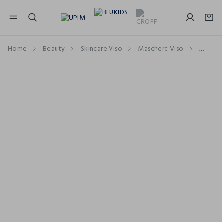
NAVIGATION.ARIA.GOTOMAINCONTENT
NAVIGATION.ARIA.GOTOFOOTER
Home
Beauty
Skincare Viso
Maschere Viso
Masche