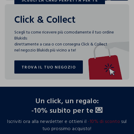
SCEGLI LA CARD PERFETTA PER TE
SCEGLI LA CARD PERFETTA PER TE
Click & Collect
Scegli tu come ricevere più comodamente il tuo ordine
Blukids:
direttamente a casa o con consegna Click & Collect
nel negozio Blukids più vicino a te!
TROVA IL TUO NEGOZIO
TROVA IL TUO NEGOZIO
footer.ariatitle
Un click, un regalo:
-10% subito per te 💌
Iscriviti ora alla newsletter e ottieni il
-10% di sconto
sul
tuo prossimo acquisto!