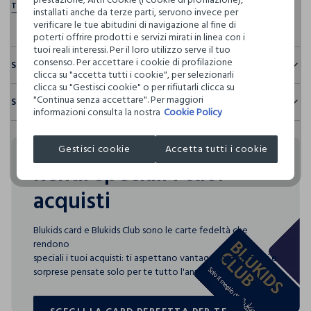
installati anche da terze parti, servono invece per
verificare le tue abitudini di navigazione al fine di
poterti offrire prodotti e servizi mirati in linea con i
tuoi reali interessi. Per il loro utilizzo serve il tuo
consenso. Per accettare i cookie di profilazione
Sostenibilità e trasparenza
clicca su "accetta tutti i cookie", per selezionarli
clicca su "Gestisci cookie" o per rifiutarli clicca su
Sicurezza
"Continua senza accettare". Per maggiori
Spedizione e resi
Il 100% dei nostri articoli viene sottoposto a test chimico-
informazioni consulta la nostra
Cookie Policy
fisici, per verificarne il rispetto dei limiti che abbiamo
Hai fino a 30 giorni dalla consegna del tuo ordine online per
definito per l’uso di sostanze chimiche, talvolta anche più
cambiare idea e restituire i prodotti che hai acquistato.
restrittivi rispetto a quelli previsti dalla normativa
Gestisci cookie
Accetta tutti i cookie
internazionale.
Rendi speciali i tuoi
Clicca qui per vedere i dettagli
acquisti
I nostri fornitori
Blukids card e Blukids Club sono le carte fedeltà che
ZACOBI S.P.A.
rendono
MADE IN ITALY
speciali i tuoi acquisti: ti aspettano vantaggi, promozioni e
sorprese pensate solo per te tutto l'anno!