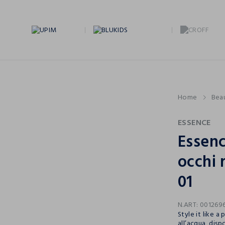
Home
Bea
ESSENCE
Essenc
occhi 
01
N.ART:
001269
Style it like a
all’acqua, dis