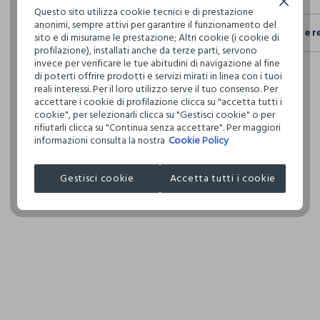
Continua senza accettare
Questo sito utilizza cookie tecnici e di prestazione
Sicurezza
anonimi, sempre attivi per garantire il funzionamento del
Spedizione e r
sito e di misurarne le prestazione; Altri cookie (i cookie di
Il 100% dei n
profilazione), installati anche da terze parti, servono
fisici, per ve
Hai fino a 3
invece per verificare le tue abitudini di navigazione al fine
definito per 
per cambiare 
di poterti offrire prodotti e servizi mirati in linea con i tuoi
restrittivi ri
reali interessi. Per il loro utilizzo serve il tuo consenso. Per
internaziona
accettare i cookie di profilazione clicca su "accetta tutti i
Clicca qui pe
cookie", per selezionarli clicca su "Gestisci cookie" o per
rifiutarli clicca su "Continua senza accettare". Per maggiori
informazioni consulta la nostra
Cookie Policy
I nostri forni
COSNOVA IT
Gestisci cookie
Accetta tutti i cookie
MADE IN G