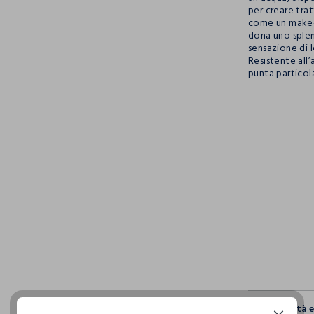
per creare tra
come un make-u
dona uno splen
sensazione di l
Resistente all
punta particol
pdp.loyalty.s
single.size
Sostenibilità 