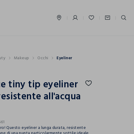
label.account.login
uty
Makeup
Occhi
Eyeliner
e tiny tip eyeliner
resistente all'acqua
661
 pro! Questo eyeliner a lunga durata, resistente
pone di una punta particolarmente sottile ideale