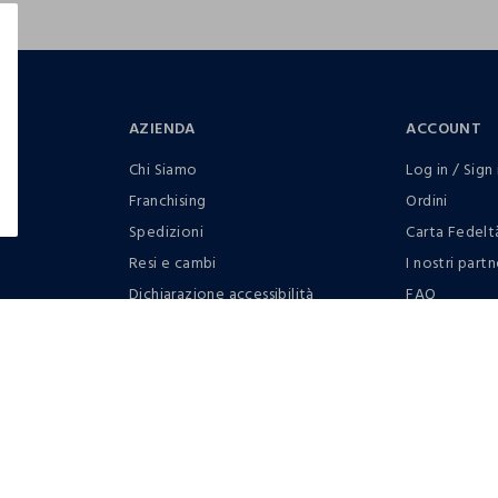
AZIENDA
ACCOUNT
Chi Siamo
Log in / Sign 
Franchising
Ordini
Spedizioni
Carta Fedelt
Resi e cambi
I nostri partn
Dichiarazione accessibilità
FAQ
RaccogliAMO
Contattaci: 