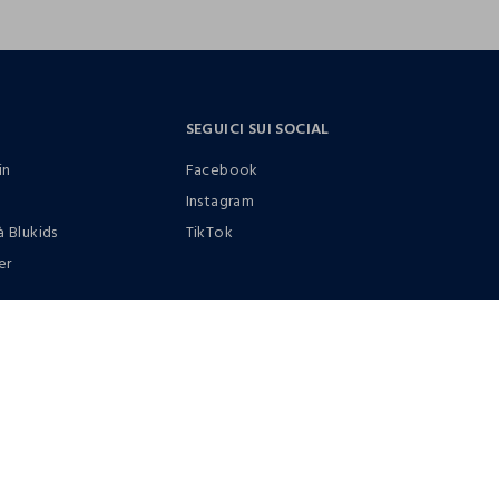
SEGUICI SUI SOCIAL
in
Facebook
Instagram
à Blukids
TikTok
er
0412399081 (lun-ven 9-17)