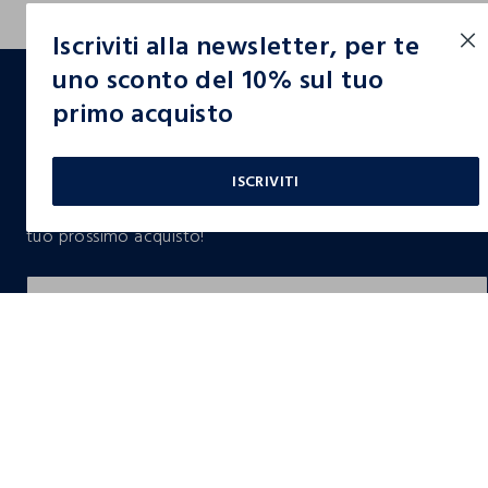
Iscriviti alla newsletter, per te
footer.ariatitle
uno sconto del 10% sul tuo
primo acquisto
Un click, un regalo:
-10% subito per te 💌
ISCRIVITI
Iscriviti ora alla newsletter e ottieni il
-10% di sconto
sul
tuo prossimo acquisto!