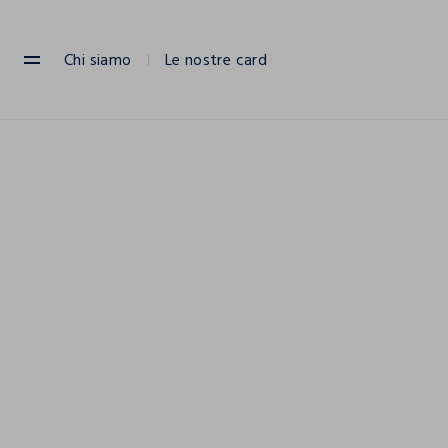
NAVIGATION.ARIA.GOTOMAINCONTENT
NAVIGATION.ARIA.GOTOFOOTER
Chi siamo
Le nostre card