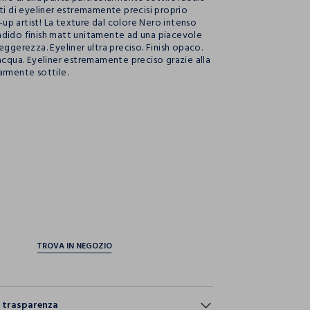
tti di eyeliner estremamente precisi proprio
p artist! La texture dal colore Nero intenso
dido finish matt unitamente ad una piacevole
eggerezza. Eyeliner ultra preciso. Finish opaco.
’acqua. Eyeliner estremamente preciso grazie alla
armente sottile.
ection.advantages
e trasparenza