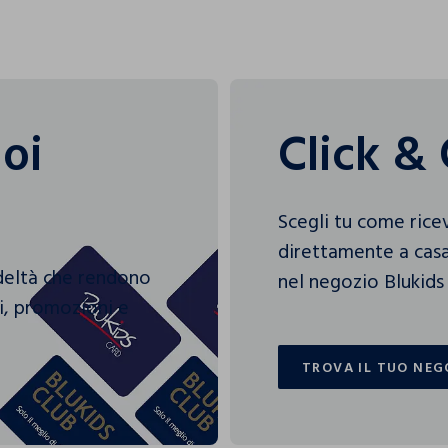
uoi
Click & 
Scegli tu come rice
direttamente a casa
edeltà che rendono
nel negozio Blukids 
gi, promozioni e
TROVA IL TUO NEG
TROVA IL TUO NEG