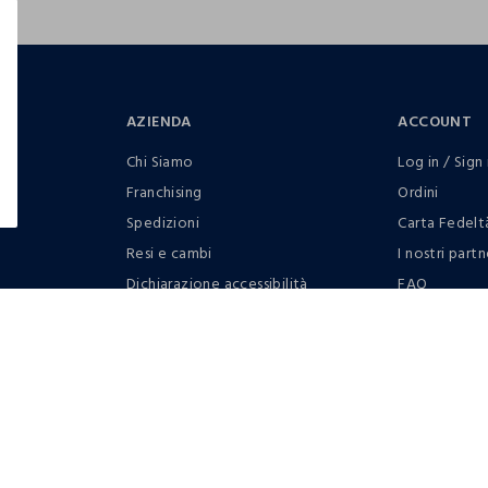
AZIENDA
ACCOUNT
Chi Siamo
Log in / Sign 
Franchising
Ordini
Spedizioni
Carta Fedelt
Resi e cambi
I nostri partn
Dichiarazione accessibilità
FAQ
RaccogliAMO
Contattaci: 