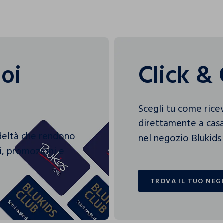
uoi
Click & 
Scegli tu come rice
direttamente a casa
edeltà che rendono
nel negozio Blukids 
gi, promozioni e
TROVA IL TUO NEG
TROVA IL TUO NEG