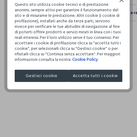
Continua senza accettare
Questo sito utilizza cookie tecnici e di prestazione
Sicurezza
anonimi, sempre attivi per garantire il funzionamento del
Spedizione e r
Il 100% dei n
sito e di misurarne le prestazione; Altri cookie (i cookie di
fisici, per ve
profilazione), installati anche da terze parti, servono
Hai fino a 3
definito per 
invece per verificare le tue abitudini di navigazione al fine
per cambiare 
restrittivi ri
di poterti offrire prodotti e servizi mirati in linea con i tuoi
internaziona
reali interessi. Per il loro utilizzo serve il tuo consenso. Per
accettare i cookie di profilazione clicca su "accetta tutti i
Clicca qui pe
cookie", per selezionarli clicca su "Gestisci cookie" o per
rifiutarli clicca su "Continua senza accettare". Per maggiori
informazioni consulta la nostra
Cookie Policy
I nostri forni
COSNOVA IT
Gestisci cookie
Accetta tutti i cookie
MADE IN CH