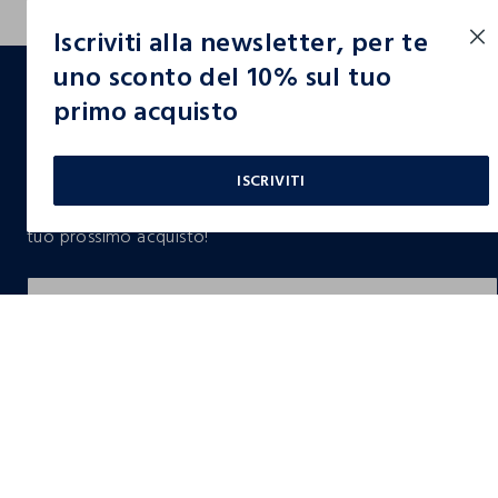
Iscriviti alla newsletter, per te
footer.ariatitle
uno sconto del 10% sul tuo
primo acquisto
Un click, un regalo:
-10% subito per te 💌
ISCRIVITI
Iscriviti ora alla newsletter e ottieni il
-10% di sconto
sul
tuo prossimo acquisto!