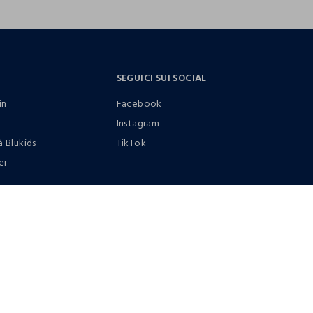
SEGUICI SUI SOCIAL
in
Facebook
Instagram
à Blukids
TikTok
er
0412399081 (lun-ven 9-17)