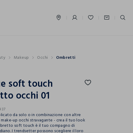
label.account.login
uty
Makeup
Occhi
Ombretti
e soft touch
to occhi 01
937
licato da solo o in combinazione con altre
n make-up occhi stravagante - crea il tuo look
mbretto soft touch è il tuo compagno di
iano. I trendsetter possono scegliere il loro