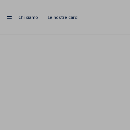
NAVIGATION.ARIA.GOTOMAINCONTENT
NAVIGATION.ARIA.GOTOFOOTER
Chi siamo
Le nostre card