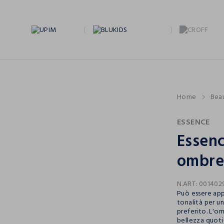
Home
Bea
ESSENCE
Essenc
ombret
N.ART:
001402
Può essere app
tonalità per u
preferito. L'o
bellezza quotid