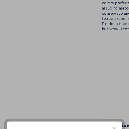
colore preferit
al suo formato
conservato anc
texture super 
E e dona istan
but wow! Textu
pdp.loyalty.s
single.size
Sostenibilità 