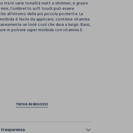
o tra le varie tonalità matt e shimmer, e grazie
 mini, l'ombretto soft touch può essere
he all'interno della più piccola pochette. La
morbida è facile da applicare, contiene vitamina
taneamente un look cool che dura a lungo. Basic,
re in polvere super morbida con vitamina E.
ection.advantages
e trasparenza