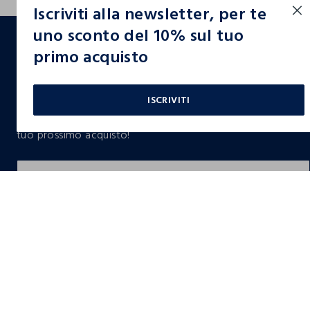
Iscriviti alla newsletter, per te
footer.ariatitle
uno sconto del 10% sul tuo
primo acquisto
Un click, un regalo:
-10% subito per te 💌
ISCRIVITI
Iscriviti ora alla newsletter e ottieni il
-10% di sconto
sul
tuo prossimo acquisto!