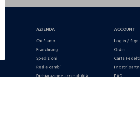
AZIENDA
ACCOUNT
Chi Siamo
Log in / Sign 
Franchising
Ordini
Spedizioni
Carta Fedelt
Resi e cambi
I nostri partn
Dichiarazione accessibilità
FAQ
RaccogliAMO
Contattaci: 