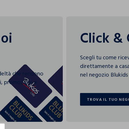
uoi
Click & 
Scegli tu come rice
direttamente a casa
edeltà che rendono
nel negozio Blukids 
gi, promozioni e
TROVA IL TUO NEG
TROVA IL TUO NEG