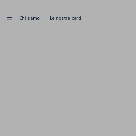
NAVIGATION.ARIA.GOTOMAINCONTENT
NAVIGATION.ARIA.GOTOFOOTER
Chi siamo
Le nostre card