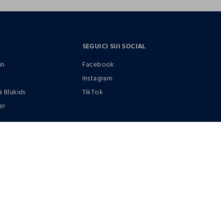
SEGUICI SUI SOCIAL
in
Facebook
Instagram
à Blukids
TikTok
er
0412399081 (lun-ven 9-17)