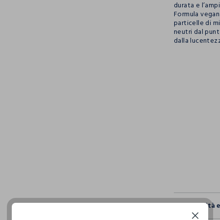
durata e l’ampi
Formula vegana,
particelle di m
neutri dal punt
dalla lucentez
pdp.loyalty.s
single.size
Sostenibilità 
Continua senza accettare