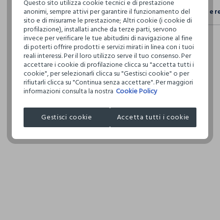
Questo sito utilizza cookie tecnici e di prestazione
Sicurezza
anonimi, sempre attivi per garantire il funzionamento del
Spedizione e r
Il 100% dei n
sito e di misurarne le prestazione; Altri cookie (i cookie di
fisici, per ve
profilazione), installati anche da terze parti, servono
Hai fino a 3
definito per 
invece per verificare le tue abitudini di navigazione al fine
per cambiare 
restrittivi ri
di poterti offrire prodotti e servizi mirati in linea con i tuoi
internaziona
reali interessi. Per il loro utilizzo serve il tuo consenso. Per
accettare i cookie di profilazione clicca su "accetta tutti i
Clicca qui pe
cookie", per selezionarli clicca su "Gestisci cookie" o per
rifiutarli clicca su "Continua senza accettare". Per maggiori
I nostri forni
informazioni consulta la nostra
Cookie Policy
COSNOVA IT
Gestisci cookie
Accetta tutti i cookie