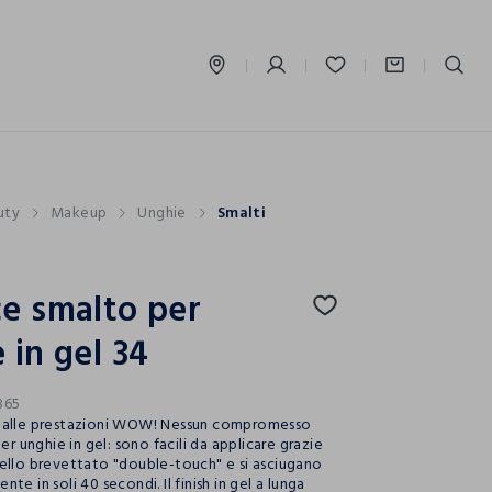
label.account.login
uty
Makeup
Unghie
Smalti
e smalto per
 in gel 34
865
dalle prestazioni WOW! Nessun compromesso
per unghie in gel: sono facili da applicare grazie
ello brevettato "double-touch" e si asciugano
te in soli 40 secondi. Il finish in gel a lunga