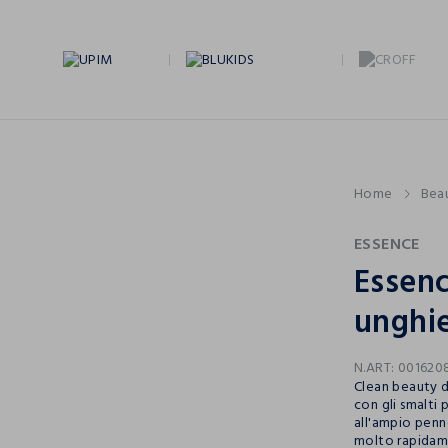
Home
Bea
ESSENCE
Essenc
unghie
N.ART:
001620
Clean beauty 
con gli smalti 
all'ampio penn
molto rapidamen