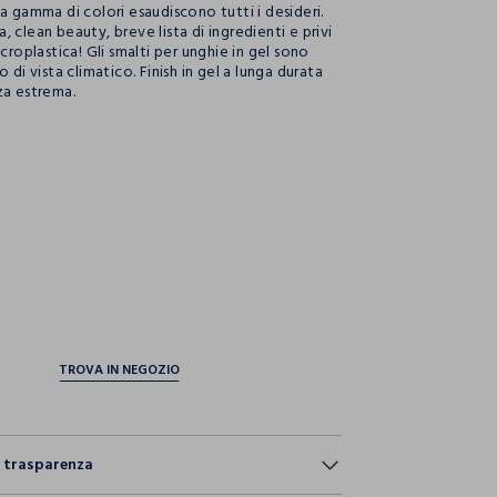
a gamma di colori esaudiscono tutti i desideri.
 clean beauty, breve lista di ingredienti e privi
icroplastica! Gli smalti per unghie in gel sono
o di vista climatico. Finish in gel a lunga durata
za estrema.
ection.advantages
e trasparenza