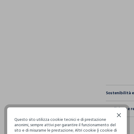
pdp.loyalty.s
single.size
Sostenibilità 
Sicurezza
Spedizione e r
Il 100% dei n
fisici, per ve
Continua senza accettare
Questo sito utilizza cookie tecnici e di prestazione
Hai fino a 3
definito per 
anonimi, sempre attivi per garantire il funzionamento del
per cambiare 
restrittivi ri
sito e di misurarne le prestazione; Altri cookie (i cookie di
internaziona