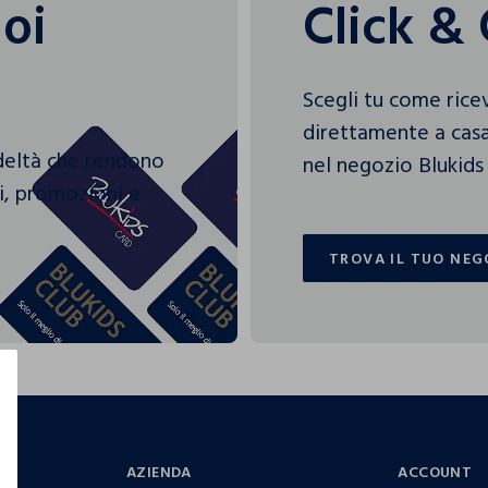
uoi
Click & 
Scegli tu come rice
direttamente a casa
edeltà che rendono
nel negozio Blukids 
gi, promozioni e
TROVA IL TUO NEG
TROVA IL TUO NEG
AZIENDA
ACCOUNT