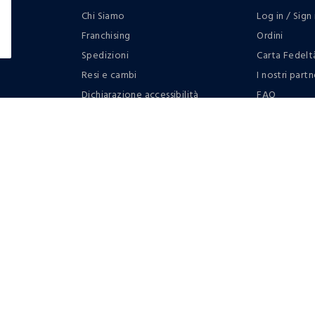
Chi Siamo
Log in / Sign 
Franchising
Ordini
Spedizioni
Carta Fedelt
Resi e cambi
I nostri partn
Dichiarazione accessibilità
FAQ
RaccogliAMO
Contattaci: 
Regolamento
Privacy policy