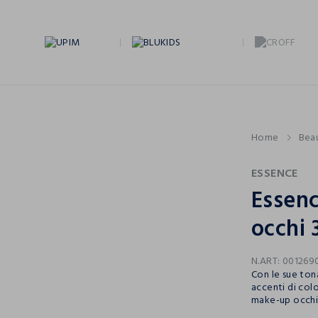
Home
Bea
ESSENCE
Essenc
occhi 
N.ART:
001269
Con le sue tona
accenti di colo
make-up occhi