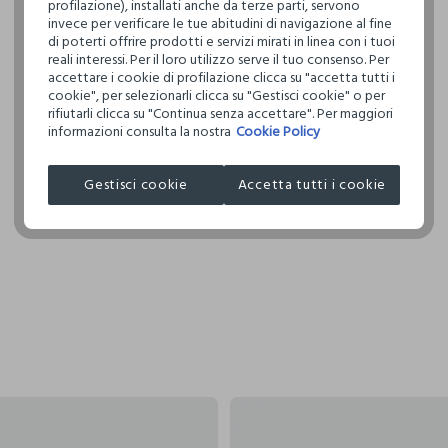
profilazione), installati anche da terze parti, servono
invece per verificare le tue abitudini di navigazione al fine
Clicca qui pe
di poterti offrire prodotti e servizi mirati in linea con i tuoi
reali interessi. Per il loro utilizzo serve il tuo consenso. Per
I nostri forni
accettare i cookie di profilazione clicca su "accetta tutti i
cookie", per selezionarli clicca su "Gestisci cookie" o per
COSNOVA IT
rifiutarli clicca su "Continua senza accettare". Per maggiori
informazioni consulta la nostra
Cookie Policy
Gestisci cookie
Accetta tutti i cookie