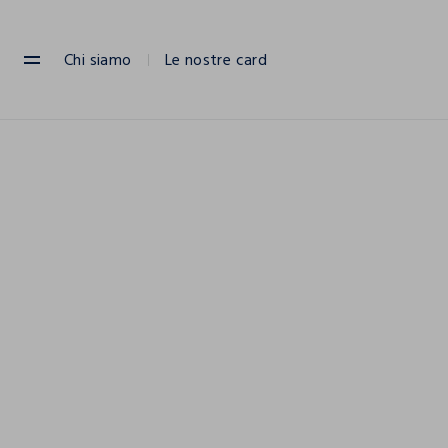
NAVIGATION.ARIA.GOTOMAINCONTENT
NAVIGATION.ARIA.GOTOFOOTER
Chi siamo
Le nostre card