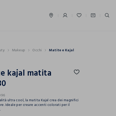
label.account.login
uty
Makeup
Occhi
Matite e Kajal
e kajal matita
30
096
lità ultra cool, la matita Kajal crea dei magnifici
re. Ideale per creare accenti colorati per il
.