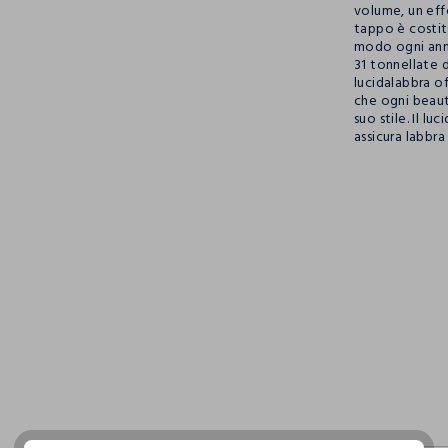
volume, un eff
tappo è costitu
modo ogni ann
31 tonnellate 
lucidalabbra o
che ogni beaut
suo stile. Il 
assicura labbr
pdp.loyalty.s
single.size