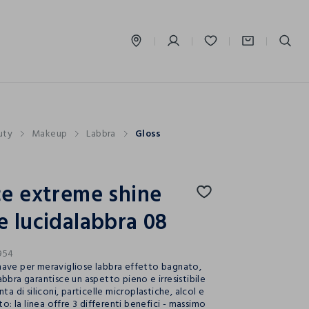
label.account.login
uty
Makeup
Labbra
Gloss
e extreme shine
 lucidalabbra 08
954
ave per meravigliose labbra effetto bagnato,
bbra garantisce un aspetto pieno e irresistibile
nta di siliconi, particelle microplastiche, alcol e
tto: la linea offre 3 differenti benefici - massimo