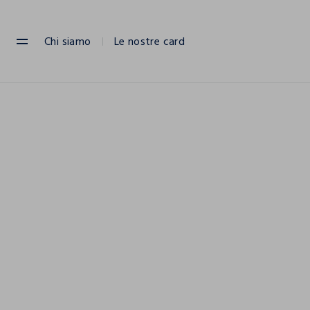
NAVIGATION.ARIA.GOTOMAINCONTENT
NAVIGATION.ARIA.GOTOFOOTER
Chi siamo
Le nostre card