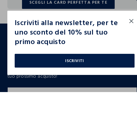
SCEGLI LA CARD PERFETTA PER TE
SCEGLI LA CARD PERFETTA PER TE
Iscriviti alla newsletter, per te
footer.ariatitle
uno sconto del 10% sul tuo
primo acquisto
Un click, un regalo:
-10% subito per te 💌
ISCRIVITI
Iscriviti ora alla newsletter e ottieni il
-10% di sconto
sul
tuo prossimo acquisto!