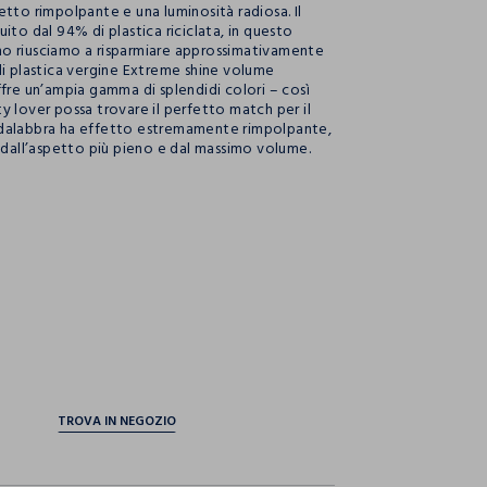
etto rimpolpante e una luminosità radiosa. Il
ito dal 94% di plastica riciclata, in questo
o riusciamo a risparmiare approssimativamente
di plastica vergine Extreme shine volume
ffre un’ampia gamma di splendidi colori – così
y lover possa trovare il perfetto match per il
lucidalabbra ha effetto estremamente rimpolpante,
a dall’aspetto più pieno e dal massimo volume.
ection.advantages