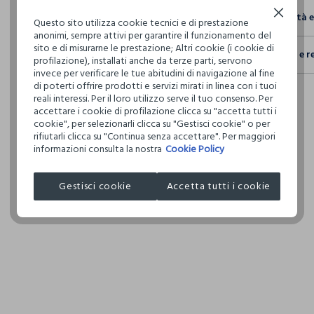
Continua senza accettare
Sostenibilità 
Questo sito utilizza cookie tecnici e di prestazione
anonimi, sempre attivi per garantire il funzionamento del
Sicurezza
sito e di misurarne le prestazione; Altri cookie (i cookie di
Spedizione e r
Il 100% dei n
profilazione), installati anche da terze parti, servono
fisici, per ve
invece per verificare le tue abitudini di navigazione al fine
Hai fino a 3
definito per 
di poterti offrire prodotti e servizi mirati in linea con i tuoi
per cambiare 
restrittivi ri
reali interessi. Per il loro utilizzo serve il tuo consenso. Per
internaziona
accettare i cookie di profilazione clicca su "accetta tutti i
cookie", per selezionarli clicca su "Gestisci cookie" o per
Clicca qui pe
rifiutarli clicca su "Continua senza accettare". Per maggiori
informazioni consulta la nostra
Cookie Policy
I nostri forni
COSNOVA IT
Gestisci cookie
Accetta tutti i cookie