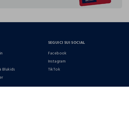
SEGUICI SUI SOCIAL
in
Facebook
Instagram
à Blukids
TikTok
er
0412399081 (lun-ven 9-17)