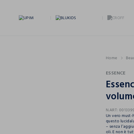
Home
Bea
ESSENCE
Essenc
volume
N.ART:
001339
Un vero must-h
questo lucidala
– senza l’aggiu
oli. E non è tu