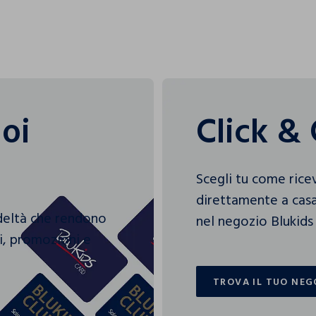
uoi
Click & 
Scegli tu come rice
direttamente a casa
edeltà che rendono
nel negozio Blukids 
gi, promozioni e
TROVA IL TUO NEG
TROVA IL TUO NEG