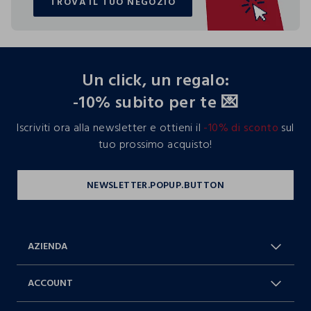
TROVA IL TUO NEGOZIO
TROVA IL TUO NEGOZIO
footer.ariatitle
Un click, un regalo:
-10% subito per te 💌
Iscriviti ora alla newsletter e ottieni il
-10% di sconto
sul
tuo prossimo acquisto!
AZIENDA
Chi Siamo
Franchising
ACCOUNT
Spedizioni
Resi e cambi
Log in / Sign in
Ordini