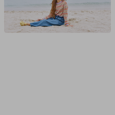
Blukids, Tricot Rigato Multicolor In Puro Cotone Ragazza, Donna
Blukids, Shorts In Denim Di Puro Cotone Ragazza, Donna