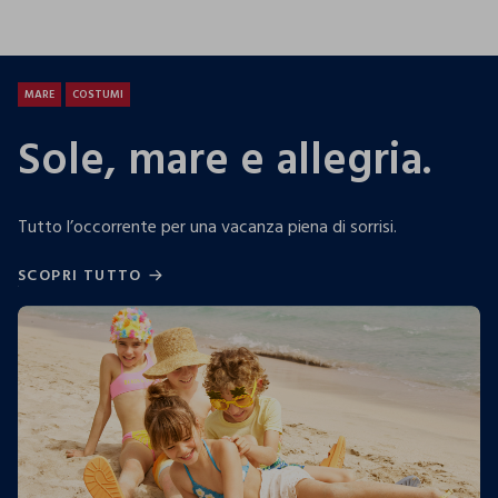
25.99 EUR
19.99 EUR
13.9
MARE
COSTUMI
Sole, mare e allegria.
Tutto l’occorrente per una vacanza piena di sorrisi.
SCOPRI TUTTO
SCOPRI TUTTO