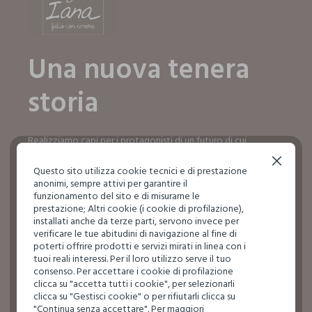
Una nuova tenera
storia
Realizziamo capi per i protagonisti di un futuro di cui
dobbiamo prenderci cura ogni giorno, fin da subito.
Continua senza accettare
Questo sito utilizza cookie tecnici e di prestazione
SCOPRI IL MONDO IANA
anonimi, sempre attivi per garantire il
SCOPRI IL MONDO IANA
funzionamento del sito e di misurarne le
prestazione; Altri cookie (i cookie di profilazione),
installati anche da terze parti, servono invece per
verificare le tue abitudini di navigazione al fine di
poterti offrire prodotti e servizi mirati in linea con i
tuoi reali interessi. Per il loro utilizzo serve il tuo
consenso. Per accettare i cookie di profilazione
clicca su "accetta tutti i cookie", per selezionarli
clicca su "Gestisci cookie" o per rifiutarli clicca su
"Continua senza accettare". Per maggiori