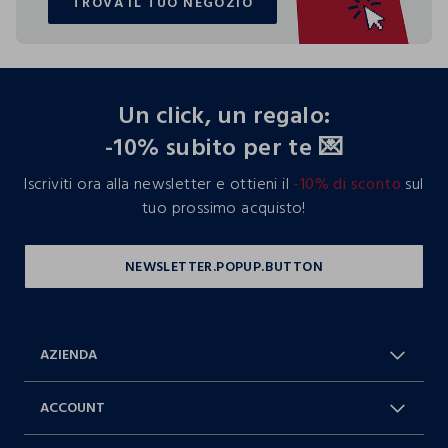
TROVA IL TUO NEGOZIO
TROVA IL TUO NEGOZIO
footer.ariatitle
Un click, un regalo:
-10% subito per te 💌
Iscriviti ora alla newsletter e ottieni il
-10% di sconto
sul
tuo prossimo acquisto!
AZIENDA
Chi Siamo
Franchising
ACCOUNT
Spedizioni
Resi e cambi
Log in / Sign in
Ordini