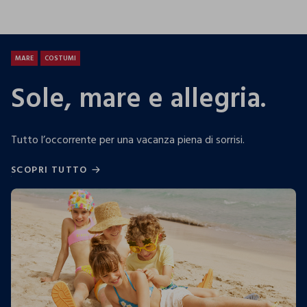
25.99 EUR
19.99 EUR
13.9
MARE
COSTUMI
Sole, mare e allegria.
Tutto l’occorrente per una vacanza piena di sorrisi.
SCOPRI TUTTO
SCOPRI TUTTO