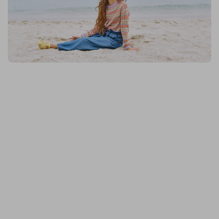
Blukids, Tricot Rigato Multicolor In Puro Cotone Ragazza, Donna
Blukids, Shorts In Denim Di Puro Cotone Ragazza, Donna