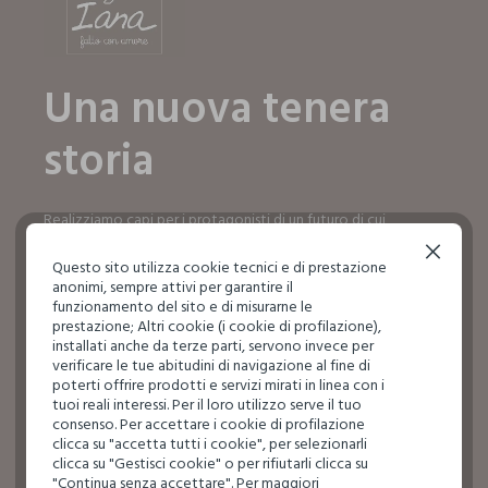
Una nuova tenera
storia
Realizziamo capi per i protagonisti di un futuro di cui
dobbiamo prenderci cura ogni giorno, fin da subito.
Continua senza accettare
Questo sito utilizza cookie tecnici e di prestazione
SCOPRI IL MONDO IANA
anonimi, sempre attivi per garantire il
SCOPRI IL MONDO IANA
funzionamento del sito e di misurarne le
prestazione; Altri cookie (i cookie di profilazione),
installati anche da terze parti, servono invece per
verificare le tue abitudini di navigazione al fine di
poterti offrire prodotti e servizi mirati in linea con i
tuoi reali interessi. Per il loro utilizzo serve il tuo
consenso. Per accettare i cookie di profilazione
clicca su "accetta tutti i cookie", per selezionarli
clicca su "Gestisci cookie" o per rifiutarli clicca su
"Continua senza accettare". Per maggiori